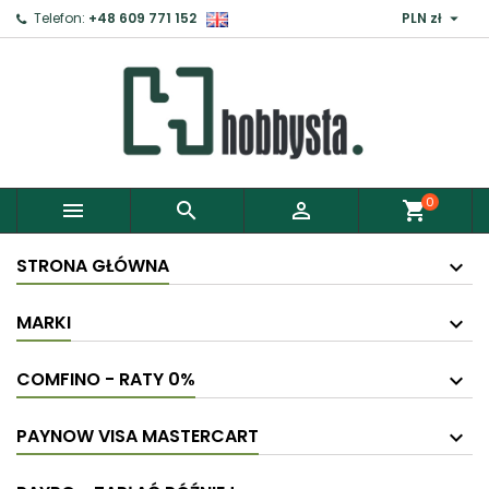

Telefon:
+48 609 771 152
PLN zł
×
Zaloguj
Aby zapisać produkty do Schowka, musisz się
zalogować.
0



shopping_cart
Anuluj
Zaloguj
STRONA GŁÓWNA
MARKI
COMFINO - RATY 0%
PAYNOW VISA MASTERCART