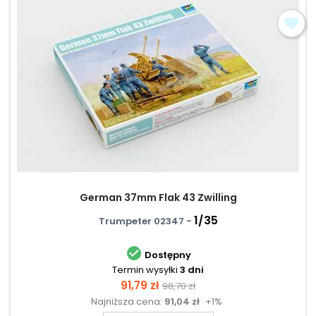
German 37mm Flak 43 Zwilling
1/35
Trumpeter 02347 -

Dostępny
Termin wysyłki
3 dni
Cena
Cena
91,79 zł
98,70 zł
Najniższa cena:
91,04 zł
+1%
podstawowa