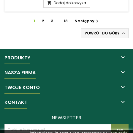
Dodaj do koszyka

1
2
3
…
13
Następny

POWRÓT DO GÓRY


PRODUKTY

NASZA FIRMA

TWOJE KONTO

KONTAKT
NEWSLETTER