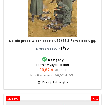
Działo przeciwlotnicze PaK 35/36 3.7cm z obsługą.
1/35
Dragon 6697 -

Dostępny
Termin wysyłki
1 dzień
Cena
Cena
90,62 zł
98,50 zł
Najniższa cena:
90,62 zł
0%
podstawowa
Dodaj do koszyka

Obniżka
-7%