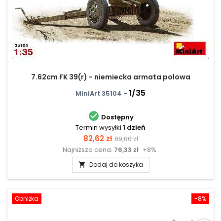
7.62cm FK 39(r) - niemiecka armata polowa
1/35
MiniArt 35104 -

Dostępny
Termin wysyłki
1 dzień
Cena
Cena
82,62 zł
89,80 zł
Najniższa cena:
76,33 zł
+8%
podstawowa
Dodaj do koszyka

Obniżka
-8%