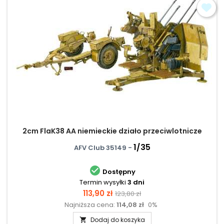
2cm FlaK38 AA niemieckie działo przeciwlotnicze
1/35
AFV Club 35149 -

Dostępny
Termin wysyłki
3 dni
Cena
Cena
113,90 zł
123,80 zł
Najniższa cena:
114,08 zł
0%
podstawowa
Dodaj do koszyka
