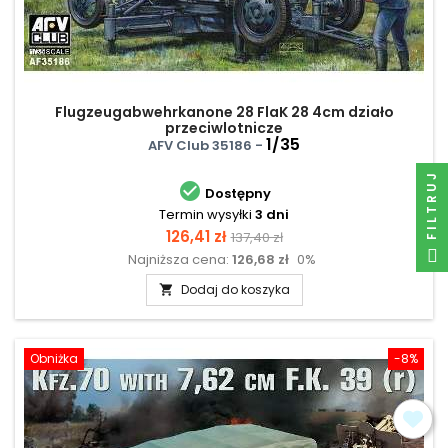
Flugzeugabwehrkanone 28 FlaK 28 4cm działo
przeciwlotnicze
1/35
AFV Club 35186 -
FILTRUJ

Dostępny
Termin wysyłki
3 dni
Cena
Cena
126,41 zł
137,40 zł
Najniższa cena:
126,68 zł
0%
podstawowa
Dodaj do koszyka

Obniżka
-8%