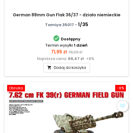
German 88mm Gun Flak 36/37 - działo niemieckie
1/35
Tamiya 35017 -

Dostępny
Termin wysyłki
1 dzień
Cena
Cena
71,95 zł
78,20 zł
Najniższa cena:
66,47 zł
+8%
podstawowa
Dodaj do koszyka

Obniżka
-8%