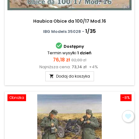
Haubica Obice da 100/17 Mod.16
1/35
IBG Models 35028 -

Dostępny
Termin wysyłki
1 dzień
Cena
Cena
76,18 zł
82,80 zł
Najniższa cena:
73,14 zł
+4%
podstawowa
Dodaj do koszyka

Obniżka
-8%