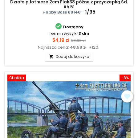
Działo p.lotnicze 2cm Flak38 późne z przyczepką Sd.
Ah 51
1/35
Hobby Boss 80148 -

Dostępny
Termin wysyłki
3 dni
Cena
Cena
54,19 zł
58,90 zł
Najniższa cena:
48,58 zł
+12%
podstawowa
Dodaj do koszyka

Obniżka
-8%