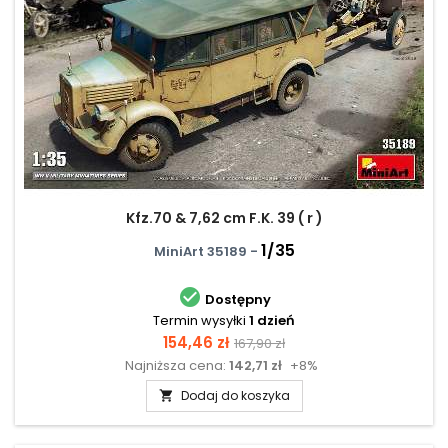
Kfz.70 & 7,62 cm F.K. 39 ( r )
1/35
MiniArt 35189 -

Dostępny
Termin wysyłki
1 dzień
Cena
Cena
154,46 zł
167,90 zł
Najniższa cena:
142,71 zł
+8%
podstawowa
Dodaj do koszyka
