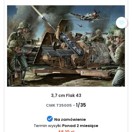
3,7 cm Flak 43
1/35
CMK T35005 -

Na zamówienie
Termin wysyłki
Ponad 2 miesiące
Cena