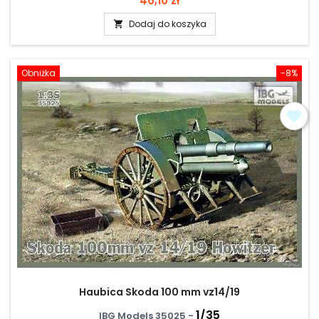
46,10 zł
Dodaj do koszyka

Obniżka
-8%
Haubica Skoda 100 mm vz14/19
1/35
IBG Models 35025 -