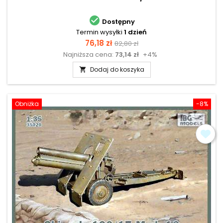

Dostępny
Termin wysyłki
1 dzień
Cena
Cena
76,18 zł
82,80 zł
Najniższa cena:
73,14 zł
+4%
podstawowa
Dodaj do koszyka

Obniżka
-8%