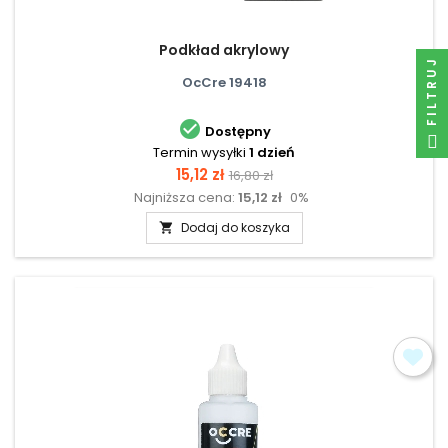
Podkład akrylowy
FILTRUJ
OcCre 19418

Dostępny
Termin wysyłki
1 dzień
Cena
Cena
15,12 zł
16,80 zł
Najniższa cena:
15,12 zł
0%
podstawowa
Dodaj do koszyka
