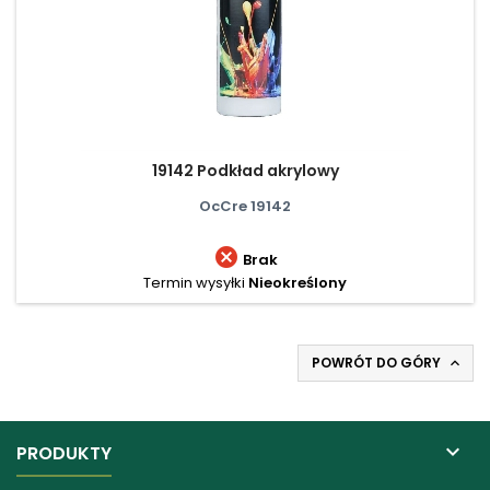
19142 Podkład akrylowy
OcCre 19142

Brak
Termin wysyłki
Nieokreślony
POWRÓT DO GÓRY


PRODUKTY