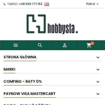

Telefon:
+48 609 771 152
PLN zł
×
Zaloguj
Aby zapisać produkty do Schowka, musisz się
zalogować.
0



shopping_cart
Anuluj
Zaloguj
STRONA GŁÓWNA
MARKI
COMFINO - RATY 0%
PAYNOW VISA MASTERCART