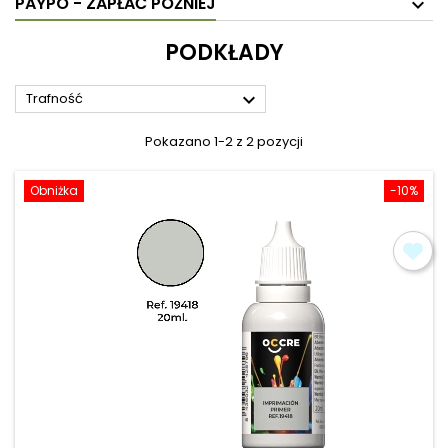
PAYPO - ZAPŁAĆ PÓŹNIEJ
PODKŁADY

Trafność
Pokazano 1-2 z 2 pozycji
Obniżka
-10%