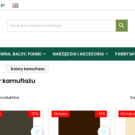
.pl
aloguj

y zapisać produkty do Schowka, musisz się zalogować.
WNA, BALSY, PIANKI
NARZĘDZIA I AKCESORIA
FARBY M
Anuluj
Zalogu
r
Kolory kamuflażu
y kamuflażu
produktów.
So
a
-10%
Obniżka
-10%
Obniżka