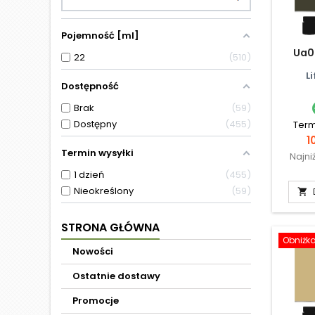
Pojemność [ml]
Ua0
22
510
L
Dostępność
Brak
59
Dostępny
455
Term
C
1
Termin wysyłki
Najni
1 dzień
455
Nieokreślony
59

STRONA GŁÓWNA
Obniżk
Nowości
Ostatnie dostawy
Promocje