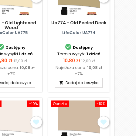
 - Old Lightened
Ua774 - Old Peeled Deck
Wood
feColor UA775
LifeColor UA774


Dostępny
Dostępny
n wysyłki
1 dzień
Termin wysyłki
1 dzień
ena
Cena
Cena
Cena
,80 zł
10,80 zł
12,00 zł
12,00 zł
ższa cena:
10,08 zł
Najniższa cena:
10,08 zł
podstawowa
podstawowa
+7%
+7%
Dodaj do koszyka
Dodaj do koszyka

-10%
Obniżka
-10%