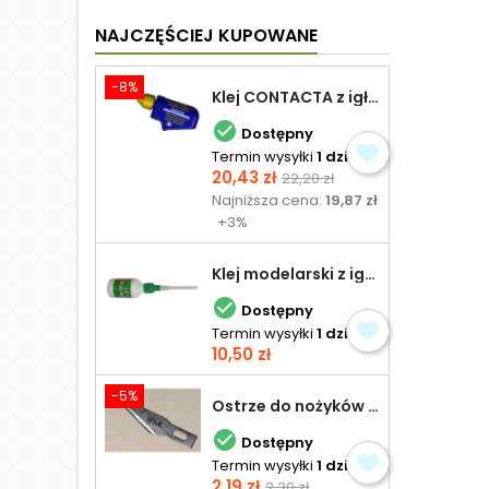
NAJCZĘŚCIEJ KUPOWANE
-8%
Klej CONTACTA z igłą do plastiku 25,0 g

Dostępny
Termin wysyłki
1 dzień
Cena
Cena
20,43 zł
22,20 zł
podstawowa
Najniższa cena:
19,87 zł
+3%
Klej modelarski z igłą 30 ml

Dostępny
Termin wysyłki
1 dzień
Cena
10,50 zł
-5%
Ostrze do nożyków Excel

Dostępny
Termin wysyłki
1 dzień
Cena
Cena
2,19 zł
2,30 zł