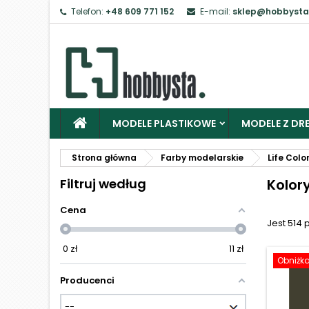
Telefon:
+48 609 771 152
E-mail:
sklep@hobbysta
Z
Ab
MODELE PLASTIKOWE
MODELE Z DRE
Strona główna
Farby modelarskie
Life Colo
Filtruj według
Kolor
Cena
Jest 514 
0
zł
11
zł
Obniżk
Producenci