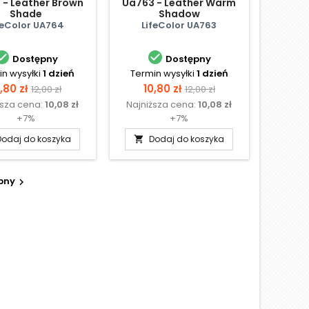
 - Leather Brown
Ua763 - Leather Warm
Shade
Shadow
feColor UA764
LifeColor UA763


Dostępny
Dostępny
n wysyłki
1 dzień
Termin wysyłki
1 dzień
ena
Cena
Cena
Cena
,80 zł
10,80 zł
12,00 zł
12,00 zł
ższa cena:
10,08 zł
Najniższa cena:
10,08 zł
podstawowa
podstawowa
+7%
+7%
Dodaj do koszyka
Dodaj do koszyka

pny
