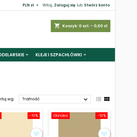

PLN zł
Witaj,
Zaloguj się
lub
Stwórz konto
×
shopping_cart
Koszyk:
0
szt. - 0,00 zł
ODELARSKIE
KLEJE I SZPACHLÓWKI
j



rtuj wg:
Trafność
-10%
Obniżka
-10%