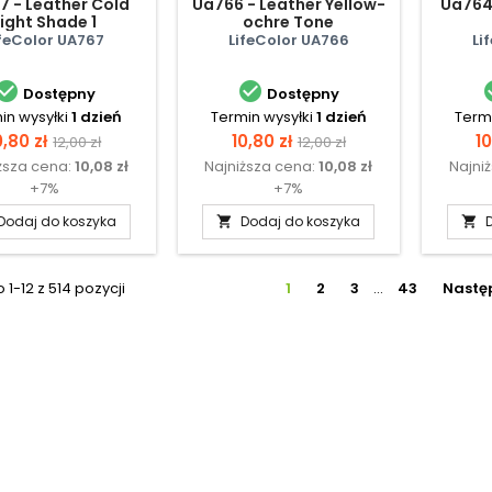
7 - Leather Cold
Ua766 - Leather Yellow-
Ua764
Light Shade 1
ochre Tone
ifeColor UA767
LifeColor UA766
Li


Dostępny
Dostępny
in wysyłki
1 dzień
Termin wysyłki
1 dzień
Termi
ena
Cena
Cena
Cena
C
0,80 zł
10,80 zł
10
12,00 zł
12,00 zł
ższa cena:
10,08 zł
Najniższa cena:
10,08 zł
Najni
podstawowa
podstawowa
+7%
+7%
Dodaj do koszyka
Dodaj do koszyka


1-12 z 514 pozycji
1
2
3
…
43
Nastę