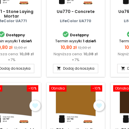
1 - Stone Laying
Ua770 - Concrete
Ua769
Mortar
ifeColor UA771
LifeColor UA770
Li


Dostępny
Dostępny
in wysyłki
1 dzień
Termin wysyłki
1 dzień
Termi
ena
Cena
Cena
Cena
C
0,80 zł
10,80 zł
10
12,00 zł
12,00 zł
ższa cena:
10,08 zł
Najniższa cena:
10,08 zł
Najni
podstawowa
podstawowa
+7%
+7%
Dodaj do koszyka
Dodaj do koszyka


a
-10%
Obniżka
-10%
Obniżka