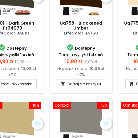
01 - Dark Green
Ua758 - Blackened
Ua775
Fs34079
Umber
ifeColor UA001
LifeColor UA758
Li


Dostępny
Dostępny
in wysyłki
1 dzień
Termin wysyłki
1 dzień
Termi
ena
Cena
Cena
Cena
C
0,80 zł
10,80 zł
10
12,00 zł
12,00 zł
ższa cena:
10,08 zł
Najniższa cena:
10,08 zł
Najni
podstawowa
podstawowa
+7%
+7%
Dodaj do koszyka
Dodaj do koszyka


a
-10%
Obniżka
-10%
Obniżka