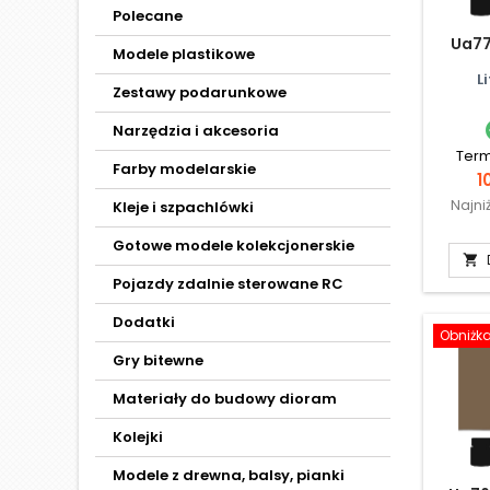
Polecane
Ua77
Modele plastikowe
L
Zestawy podarunkowe
Narzędzia i akcesoria
Term
Farby modelarskie
C
1
Najni
Kleje i szpachlówki
Gotowe modele kolekcjonerskie

Pojazdy zdalnie sterowane RC
Dodatki
Obniżk
Gry bitewne
Materiały do budowy dioram
Kolejki
Modele z drewna, balsy, pianki