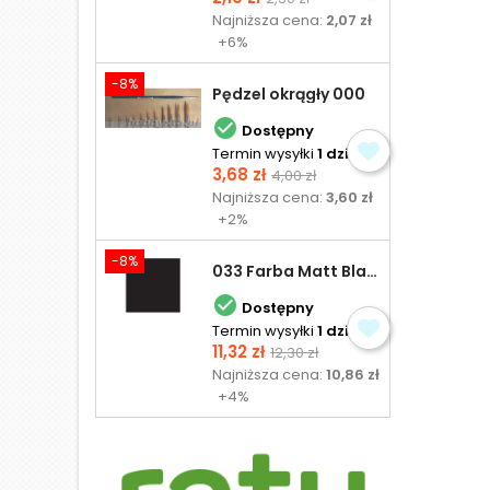
podstawowa
Najniższa cena:
2,07 zł
+6%
-8%
Pędzel okrągły 000

Dostępny
Termin wysyłki
1 dzień
Cena
Cena
3,68 zł
4,00 zł
podstawowa
Najniższa cena:
3,60 zł
+2%
-8%
033 Farba Matt Black - olejna

Dostępny
Termin wysyłki
1 dzień
Cena
Cena
11,32 zł
12,30 zł
podstawowa
Najniższa cena:
10,86 zł
+4%