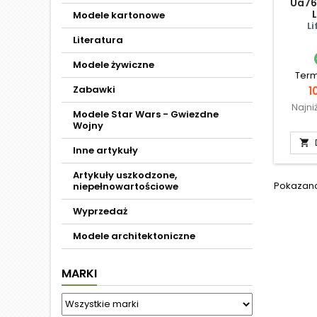
Ua76
Modele kartonowe
L
Literatura
Modele żywiczne
Term
Zabawki
C
1
Najni
Modele Star Wars - Gwiezdne
Wojny

Inne artykuły
Artykuły uszkodzone,
Pokazano 
niepełnowartościowe
Wyprzedaż
Modele architektoniczne
MARKI