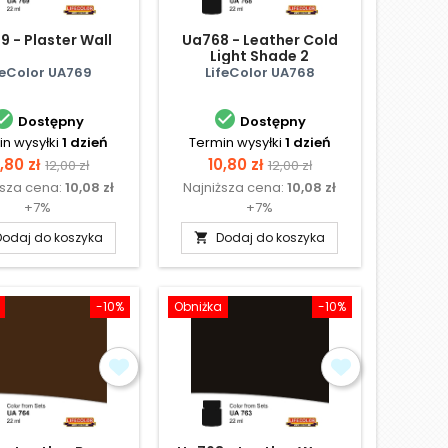
 - Plaster Wall
Ua768 - Leather Cold
Light Shade 2
feColor UA769
LifeColor UA768


Dostępny
Dostępny
n wysyłki
1 dzień
Termin wysyłki
1 dzień
ena
Cena
Cena
Cena
,80 zł
10,80 zł
12,00 zł
12,00 zł
ższa cena:
10,08 zł
Najniższa cena:
10,08 zł
podstawowa
podstawowa
+7%
+7%
Dodaj do koszyka
Dodaj do koszyka

-10%
Obniżka
-10%