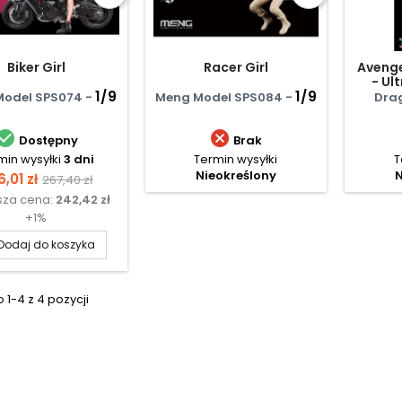
Biker Girl
Racer Girl
Avenge
- Ul
1/9
1/9
Act
odel SPS074 -
Meng Model SPS084 -
Dra


Dostępny
Brak
min wysyłki
3 dni
Termin wysyłki
T
Nieokreślony
N
na
Cena
,01 zł
267,40 zł
sza cena:
242,42 zł
podstawowa
+1%
Dodaj do koszyka
1-4 z 4 pozycji