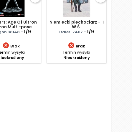
rs: Age Of Ultron
Niemiecki piechociarz - II
tron Multi-pose
W.Ś.
ion Hero With
1/9
1/9
gon 38148 -
Italeri 7407 -
Vignette


Brak
Brak
ermin wysyłki
Termin wysyłki
ieokreślony
Nieokreślony