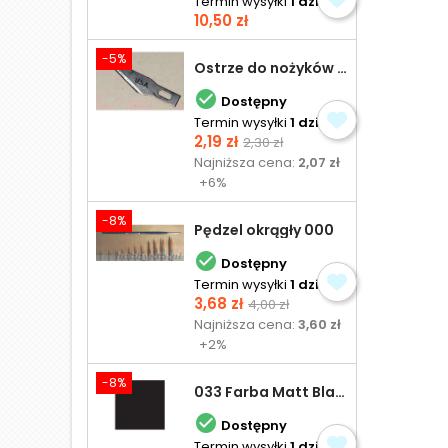
Termin wysyłki
1 dzień
Cena
10,50 zł
-5%
Ostrze do nożyków Excel

Dostępny
Termin wysyłki
1 dzień
Cena
Cena
2,19 zł
2,30 zł
podstawowa
Najniższa cena:
2,07 zł
+6%
-8%
Pędzel okrągły 000

Dostępny
Termin wysyłki
1 dzień
Cena
Cena
3,68 zł
4,00 zł
podstawowa
Najniższa cena:
3,60 zł
+2%
-8%
033 Farba Matt Black - olejna

Dostępny
Termin wysyłki
1 dzień