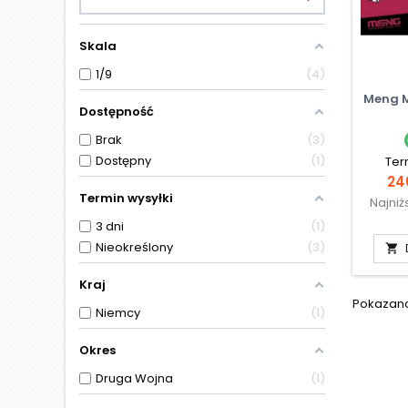
Skala
1/9
4
Meng M
Dostępność
Brak
3
Dostępny
1
Ter
Ce
246
Termin wysyłki
Najniż
3 dni
1
Nieokreślony
3

Kraj
Pokazano 
Niemcy
1
Okres
Druga Wojna
1