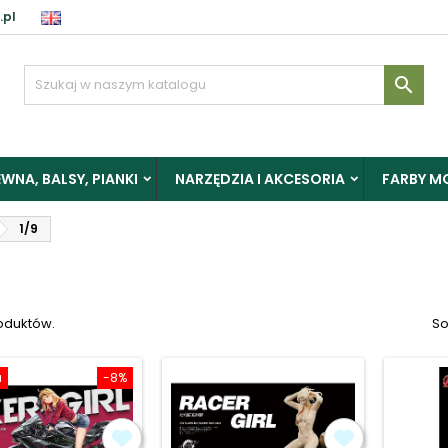
.pl
aloguj

y zapisać produkty do Schowka, musisz się zalogować.
WNA, BALSY, PIANKI
NARZĘDZIA I AKCESORIA
FARBY M
Anuluj
Zalogu
1/9
roduktów.
So
a
-8%