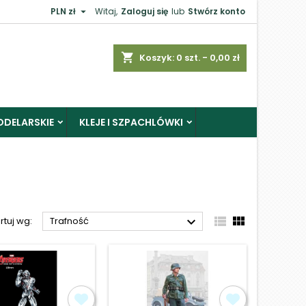

PLN zł
Witaj,
Zaloguj się
lub
Stwórz konto
×
shopping_cart
Koszyk:
0
szt. - 0,00 zł
ODELARSKIE
KLEJE I SZPACHLÓWKI
j



rtuj wg:
Trafność