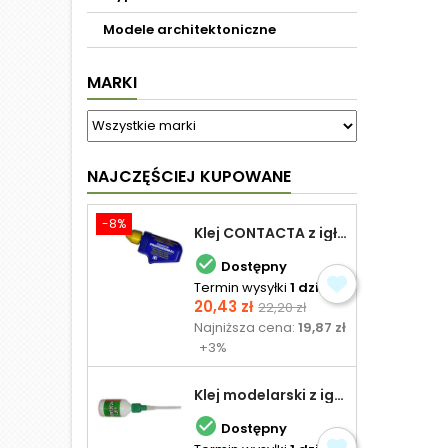
Modele architektoniczne
MARKI
NAJCZĘŚCIEJ KUPOWANE
-8%
Klej CONTACTA z igłą do plastiku 25,0 g

Dostępny
Termin wysyłki
1 dzień
Cena
Cena
20,43 zł
22,20 zł
podstawowa
Najniższa cena:
19,87 zł
+3%
Klej modelarski z igłą 30 ml

Dostępny