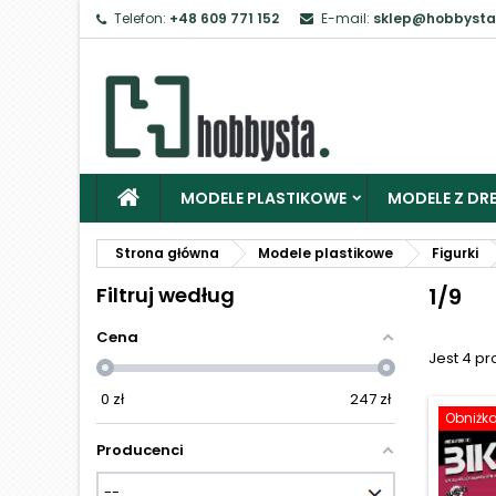
Telefon:
+48 609 771 152
E-mail:
sklep@hobbysta
Z
Ab
MODELE PLASTIKOWE
MODELE Z DRE
Strona główna
Modele plastikowe
Figurki
Filtruj według
1/9
Cena
Jest 4 p
0
zł
247
zł
Obniżk
Producenci