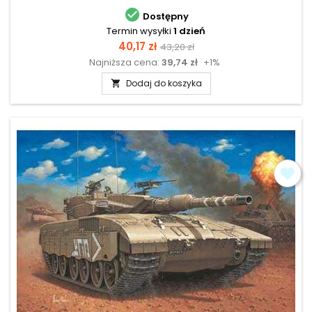

Dostępny
Termin wysyłki
1 dzień
Cena
Cena
40,17 zł
43,20 zł
Najniższa cena:
39,74 zł
+1%
podstawowa
Dodaj do koszyka
