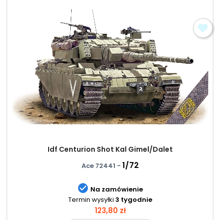
Idf Centurion Shot Kal Gimel/Dalet
1/72
Ace 72441 -

Na zamówienie
Termin wysyłki
3 tygodnie
Cena
123,80 zł