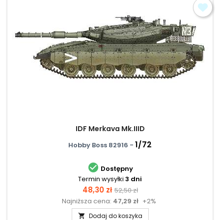
IDF Merkava Mk.IIID
1/72
Hobby Boss 82916 -

Dostępny
Termin wysyłki
3 dni
Cena
Cena
48,30 zł
52,50 zł
Najniższa cena:
47,29 zł
+2%
podstawowa
Dodaj do koszyka
