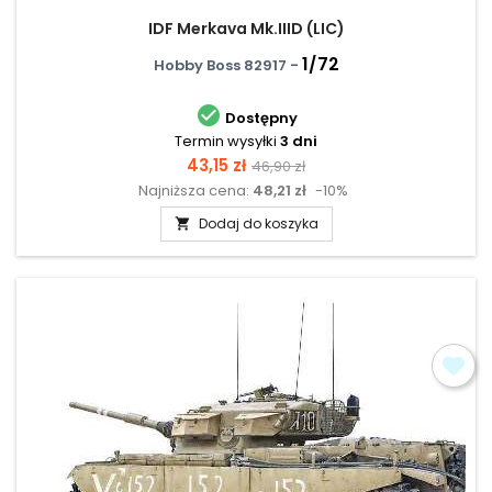
IDF Merkava Mk.IIID (LIC)
1/72
Hobby Boss 82917 -

Dostępny
Termin wysyłki
3 dni
Cena
Cena
43,15 zł
46,90 zł
Najniższa cena:
48,21 zł
-10%
podstawowa
Dodaj do koszyka
