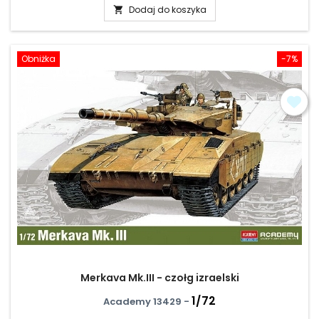
Dodaj do koszyka

Obniżka
-7%
Merkava Mk.III - czołg izraelski
1/72
Academy 13429 -