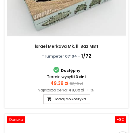
lsrael Merkava Mk. lll Baz MBT
1/72
Trumpeter 07104 -

Dostępny
Termin wysyłki
3 dni
Cena
Cena
49,38 zł
53,10 zł
Najniższa cena:
49,02 zł
+1%
podstawowa
Dodaj do koszyka

Obniżka
-8%