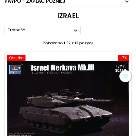
PAYPO - ZAPŁAĆ PÓŹNIEJ
IZRAEL

Trafność
Pokazano 1-12 z 13 pozycji
Obniżka
-7%