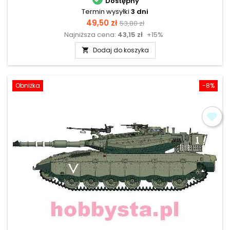
Dostępny
Termin wysyłki
3 dni
Cena
Cena
49,50 zł
53,80 zł
Najniższa cena:
43,15 zł
+15%
podstawowa
Dodaj do koszyka

Obniżka
-8%