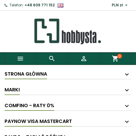

Telefon:
+48 609 771 152
PLN zł
×
Zaloguj
Aby zapisać produkty do Schowka, musisz się
zalogować.
0



shopping_cart
Anuluj
Zaloguj
STRONA GŁÓWNA
MARKI
COMFINO - RATY 0%
PAYNOW VISA MASTERCART