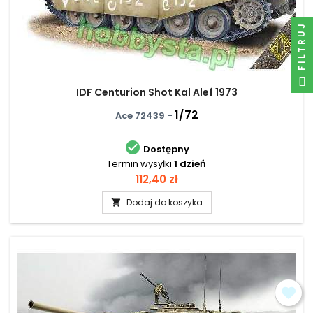
FILTRUJ
IDF Centurion Shot Kal Alef 1973
1/72
Ace 72439 -

Dostępny
Termin wysyłki
1 dzień
Cena
112,40 zł
Dodaj do koszyka
