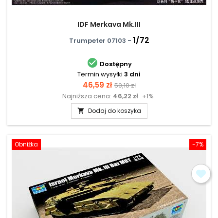
IDF Merkava Mk.III
1/72
Trumpeter 07103 -

Dostępny
Termin wysyłki
3 dni
Cena
Cena
46,59 zł
50,10 zł
Najniższa cena:
46,22 zł
+1%
podstawowa
Dodaj do koszyka

Obniżka
-7%