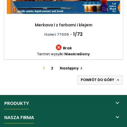
Merkava I z farbami i klejem
1/72
Italeri 77005 -

Brak
Termin wysyłki
Nieokreślony
1
2
Następny

POWRÓT DO GÓRY


PRODUKTY

NASZA FIRMA