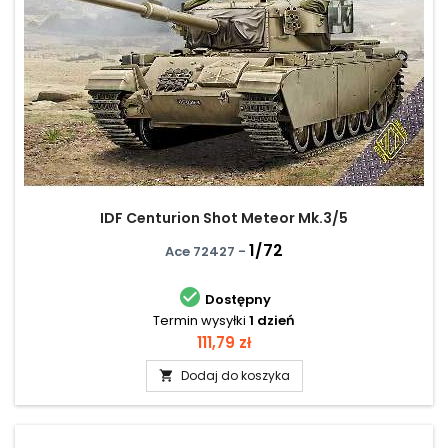
IDF Centurion Shot Meteor Mk.3/5
1/72
Ace 72427 -

Dostępny
Termin wysyłki
1 dzień
Cena
111,79 zł
Dodaj do koszyka
