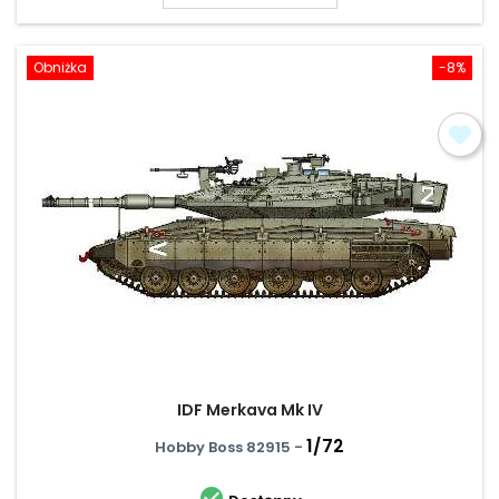
Obniżka
-8%
IDF Merkava Mk IV
1/72
Hobby Boss 82915 -
