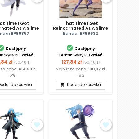
at Time I Got
That Time I Get
rnated As A Slime
Reincarnated As A Slime
ion Stars - Hinata
- Shion
ndai BP89357
Bandai BP89632
Sakaguchi


Dostępny
Dostępny
n wysyłki
1 dzień
Termin wysyłki
1 dzień
na
Cena
Cena
Cena
,84 zł
127,84 zł
150,40 zł
150,40 zł
sza cena:
134,98 zł
Najniższa cena:
138,37 zł
podstawowa
podstawowa
-5%
-8%
Dodaj do koszyka
Dodaj do koszyka
