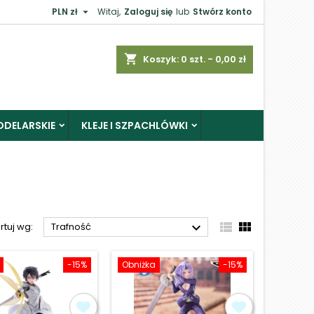

PLN zł
Witaj,
Zaloguj się
lub
Stwórz konto
×
shopping_cart
Koszyk:
0
szt. - 0,00 zł
ODELARSKIE
KLEJE I SZPACHLÓWKI
j



rtuj wg:
Trafność
-15%
Obniżka
-15%