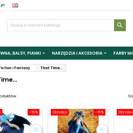
.pl
aloguj

y zapisać produkty do Schowka, musisz się zalogować.
WNA, BALSY, PIANKI
NARZĘDZIA I AKCESORIA
FARBY M
Anuluj
Zalogu
iction i Fantasy
That Time...
ime...
roduktów.
So
a
-15%
Obniżka
-15%
Obniżka