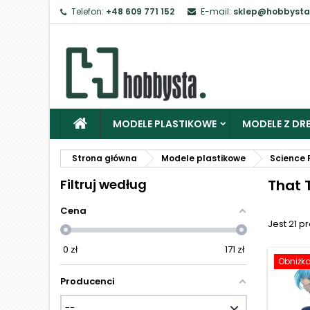
Telefon:
+48 609 771 152
E-mail:
sklep@hobbysta
Z
Ab
MODELE PLASTIKOWE
MODELE Z DRE
Strona główna
Modele plastikowe
Science F
Filtruj według
That T
Cena
Jest 21 p
0
zł
171
zł
Obniżk
Producenci