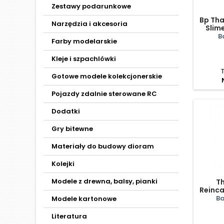
Zestawy podarunkowe
Bp Tha
Narzędzia i akcesoria
Slim
B
Farby modelarskie
Kleje i szpachlówki
Gotowe modele kolekcjonerskie
Pojazdy zdalnie sterowane RC
Dodatki
Gry bitewne
Materiały do budowy dioram
Kolejki
Modele z drewna, balsy, pianki
Th
Reinca
- M
Ba
Modele kartonowe
For
Literatura