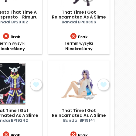
esto That Time A
That Time I Got
Espresto - Rimuru
Reincarnated As A Slime
t (Special Color
Vibration Stars - Rimuru
ndai BP29102
Bandai BP89356
Version)
Tempest


Brak
Brak
ermin wysyłki
Termin wysyłki
ieokreślony
Nieokreślony
at Time I Got
That Time I Got
rnated As A Slime
Reincarnated As A Slime
orlder - Laplace
- Relax Time - Shion
ndai BP19242
Bandai BP19141
Vol. 17


Brak
Brak