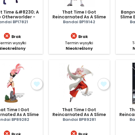
t Time &#8230; A
That Time I Got
Banpr
e Otherworlder -
Reincarnated As A Slime
Slime 
Rimuru
- Benimaru
Tempes
andai BP17821
Bandai BP19142
Ba


Brak
Brak
Termin wysyłki
Termin wysyłki
T
Nieokreślony
Nieokreślony
N
at Time I Got
That Time I Got
Th
rnated As A Slime
Reincarnated As A Slime
Reinca
ilim Nava (The
- Shuna
Otherw
ndai BP89282
Bandai BP89281
Ba
gotten City Of
Dragons)


Brak
Brak