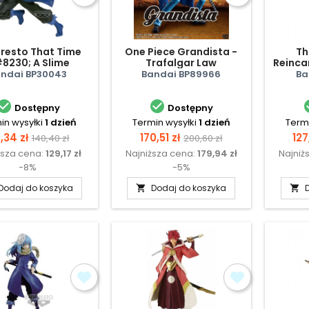
resto That Time
One Piece Grandista -
Th
8230; A Slime
Trafalgar Law
Reinca
resto - Rimuru
Vibrat
ndai BP30043
Bandai BP89966
Ba
pest (Mejestic
ings Version)


Dostępny
Dostępny
in wysyłki
1 dzień
Termin wysyłki
1 dzień
Termi
ena
Cena
Cena
Cena
Ce
9,34 zł
170,51 zł
127
140,40 zł
200,60 zł
ższa cena:
129,17 zł
Najniższa cena:
179,94 zł
Najniż
podstawowa
podstawowa
-8%
-5%
Dodaj do koszyka
Dodaj do koszyka

