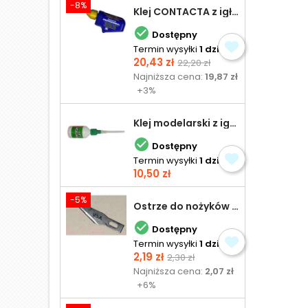
-8%
Klej CONTACTA z igłą do plastiku 25,0 g

Dostępny
Termin wysyłki
1 dzień
Cena
Cena
20,43 zł
22,20 zł
podstawowa
Najniższa cena:
19,87 zł
+3%
Klej modelarski z igłą 30 ml

Dostępny
Termin wysyłki
1 dzień
Cena
10,50 zł
-5%
Ostrze do nożyków Excel

Dostępny
Termin wysyłki
1 dzień
Cena
Cena
2,19 zł
2,30 zł
podstawowa
Najniższa cena:
2,07 zł
+6%