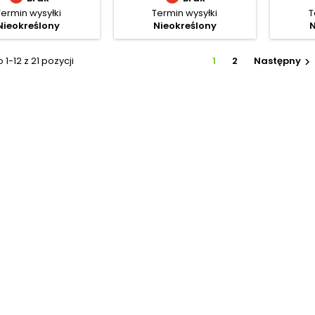
Termin wysyłki
Termin wysyłki
T
Nieokreślony
Nieokreślony
N
1-12 z 21 pozycji
1
2
Następny
