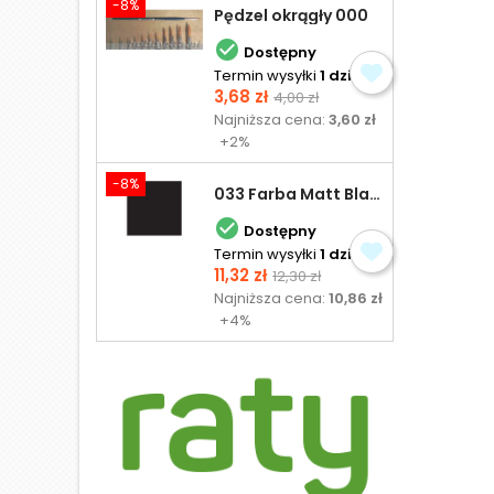
-8%
Pędzel okrągły 000

Dostępny
Termin wysyłki
1 dzień
Cena
Cena
3,68 zł
4,00 zł
podstawowa
Najniższa cena:
3,60 zł
+2%
-8%
033 Farba Matt Black - olejna

Dostępny
Termin wysyłki
1 dzień
Cena
Cena
11,32 zł
12,30 zł
podstawowa
Najniższa cena:
10,86 zł
+4%