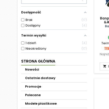
Dostępność
Banp
Brak
17
&#
Dostępny
4
Esp
Ba
Tem
W
Termin wysyłki
1 dzień
4
Term
C
11
Nieokreślony
17
Najni
STRONA GŁÓWNA

Nowości
Ostatnie dostawy
Promocje
Polecane
Modele plastikowe