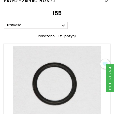
PAYPO - ZAPŁAĆ PÓŹNIEJ
155

Trafność
Pokazano 1-1 z 1 pozycji
FILTRUJ