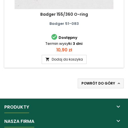
Badger 155/360 O-ring
Badger 51-083

Dostępny
Termin wysyłki
3 dni
Cena
10,90 zł
Dodaj do koszyka

POWRÓT DO GÓRY


PRODUKTY

NASZA FIRMA