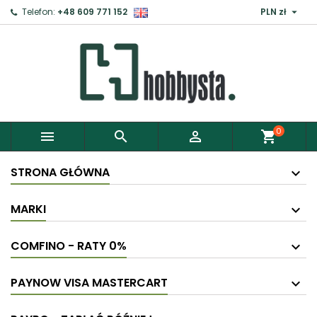

Telefon:
+48 609 771 152
PLN zł
×
Zaloguj
Aby zapisać produkty do Schowka, musisz się
zalogować.
0



shopping_cart
Anuluj
Zaloguj
STRONA GŁÓWNA
MARKI
COMFINO - RATY 0%
PAYNOW VISA MASTERCART