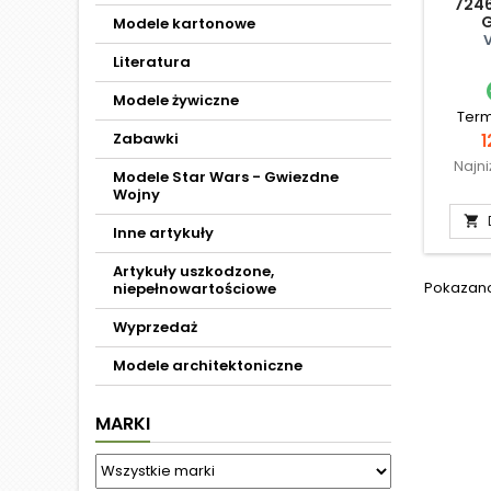
7246
G
Modele kartonowe
Literatura
Modele żywiczne
Term
Zabawki
C
1
Najn
Modele Star Wars - Gwiezdne
Wojny

Inne artykuły
Artykuły uszkodzone,
Pokazano 
niepełnowartościowe
Wyprzedaż
Modele architektoniczne
MARKI