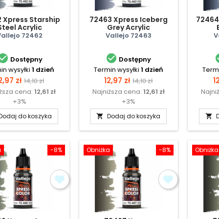
 Xpress Starship
72463 Xpress Iceberg
72464
Steel Acrylic
Grey Acrylic
Vallejo 72462
Vallejo 72463
V


Dostępny
Dostępny
in wysyłki
1 dzień
Termin wysyłki
1 dzień
Termi
ena
Cena
Cena
Cena
C
2,97 zł
12,97 zł
1
14,10 zł
14,10 zł
iższa cena:
12,61 zł
Najniższa cena:
12,61 zł
Najni
podstawowa
podstawowa
+3%
+3%
Dodaj do koszyka
Dodaj do koszyka


a
-8%
Obniżka
-8%
Obniżka