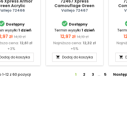
6 Xpress Armor
72467 Xpress
7
reen Acrylic
Camouflage Green
Com
Acrylic
Vallejo 72466
Vallejo 72467
V


Dostępny
Dostępny
in wysyłki
1 dzień
Termin wysyłki
1 dzień
Termi
ena
Cena
Cena
Cena
C
2,97 zł
12,97 zł
1
14,10 zł
14,10 zł
iższa cena:
12,61 zł
Najniższa cena:
12,32 zł
Najni
podstawowa
podstawowa
+3%
+5%
Dodaj do koszyka
Dodaj do koszyka


1-12 z 60 pozycji
1
2
3
…
5
Nastę