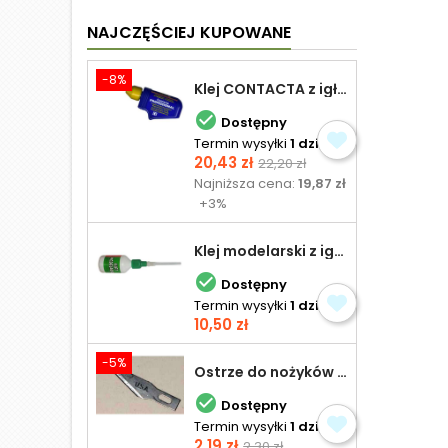
NAJCZĘŚCIEJ KUPOWANE
-8%
Klej CONTACTA z igłą do plastiku 25,0 g

Dostępny
Termin wysyłki
1 dzień
Cena
Cena
20,43 zł
22,20 zł
podstawowa
Najniższa cena:
19,87 zł
+3%
Klej modelarski z igłą 30 ml

Dostępny
Termin wysyłki
1 dzień
Cena
10,50 zł
-5%
Ostrze do nożyków Excel

Dostępny
Termin wysyłki
1 dzień
Cena
Cena
2,19 zł
2,30 zł