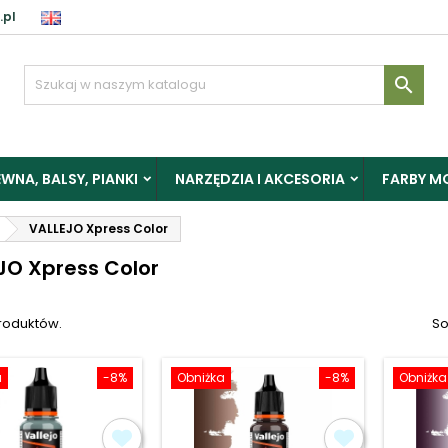
.pl
aloguj

y zapisać produkty do Schowka, musisz się zalogować.
WNA, BALSY, PIANKI
NARZĘDZIA I AKCESORIA
FARBY M
Anuluj
Zalogu
VALLEJO Xpress Color
JO Xpress Color
produktów.
So
a
-8%
Obniżka
-8%
Obniżka