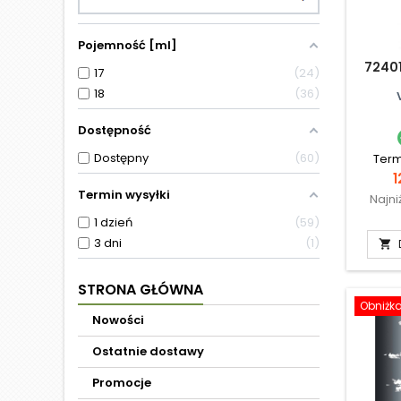
Pojemność [ml]
72401
17
24
18
36
Dostępność
Dostępny
60
Term
C
1
Termin wysyłki
Najni
1 dzień
59
3 dni
1

STRONA GŁÓWNA
Obniżk
Nowości
Ostatnie dostawy
Promocje