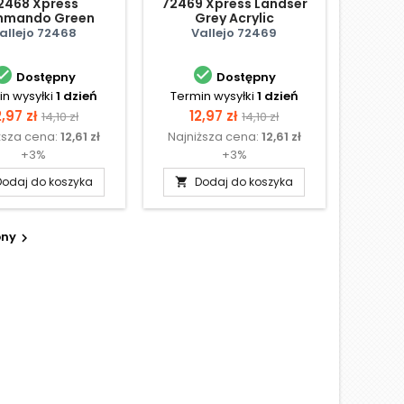
2468 Xpress
72469 Xpress Landser
mando Green
Grey Acrylic
Acrylic
allejo 72468
Vallejo 72469


Dostępny
Dostępny
n wysyłki
1 dzień
Termin wysyłki
1 dzień
ena
Cena
Cena
Cena
2,97 zł
12,97 zł
14,10 zł
14,10 zł
ższa cena:
12,61 zł
Najniższa cena:
12,61 zł
podstawowa
podstawowa
+3%
+3%
Dodaj do koszyka
Dodaj do koszyka

pny
