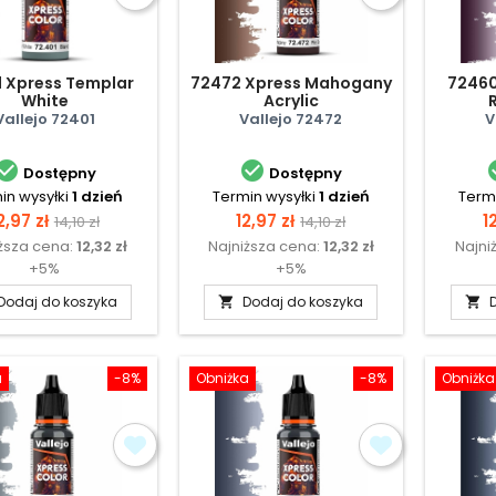
 Xpress Templar
72472 Xpress Mahogany
72460
White
Acrylic
Vallejo 72401
Vallejo 72472
V


Dostępny
Dostępny
in wysyłki
1 dzień
Termin wysyłki
1 dzień
Termi
ena
Cena
Cena
Cena
C
2,97 zł
12,97 zł
1
14,10 zł
14,10 zł
ższa cena:
12,32 zł
Najniższa cena:
12,32 zł
Najni
podstawowa
podstawowa
+5%
+5%
Dodaj do koszyka
Dodaj do koszyka


a
-8%
Obniżka
-8%
Obniżka