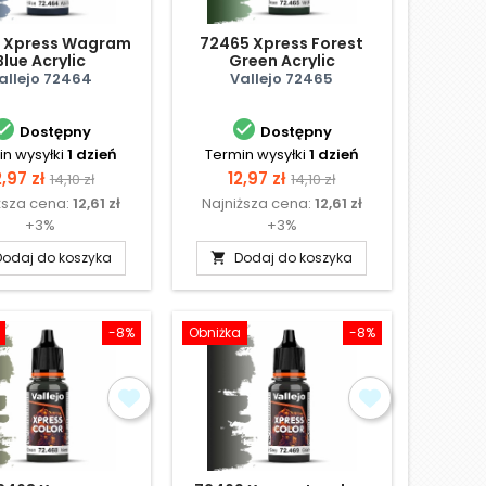
 Xpress Wagram
72465 Xpress Forest
Blue Acrylic
Green Acrylic
allejo 72464
Vallejo 72465


Dostępny
Dostępny
n wysyłki
1 dzień
Termin wysyłki
1 dzień
ena
Cena
Cena
Cena
2,97 zł
12,97 zł
14,10 zł
14,10 zł
ższa cena:
12,61 zł
Najniższa cena:
12,61 zł
podstawowa
podstawowa
+3%
+3%
Dodaj do koszyka
Dodaj do koszyka

-8%
Obniżka
-8%