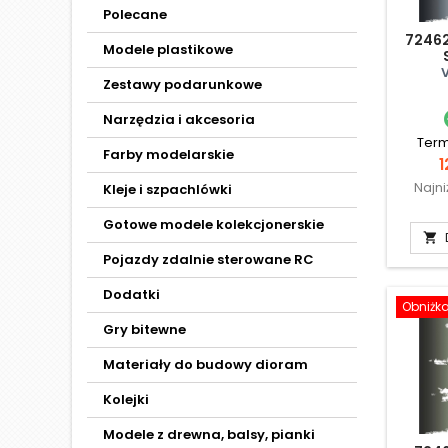
Polecane
72462
Modele plastikowe
Zestawy podarunkowe
Narzędzia i akcesoria
Term
Farby modelarskie
C
1
Najn
Kleje i szpachlówki
Gotowe modele kolekcjonerskie

Pojazdy zdalnie sterowane RC
Dodatki
Obniżk
Gry bitewne
Materiały do budowy dioram
Kolejki
Modele z drewna, balsy, pianki