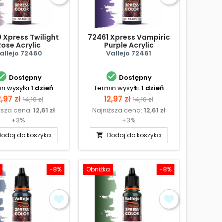
 Xpress Twilight
72461 Xpress Vampiric
Rose Acrylic
Purple Acrylic
allejo 72460
Vallejo 72461


Dostępny
Dostępny
n wysyłki
1 dzień
Termin wysyłki
1 dzień
ena
Cena
Cena
Cena
2,97 zł
12,97 zł
14,10 zł
14,10 zł
ższa cena:
12,61 zł
Najniższa cena:
12,61 zł
podstawowa
podstawowa
+3%
+3%
Dodaj do koszyka
Dodaj do koszyka

-8%
Obniżka
-8%