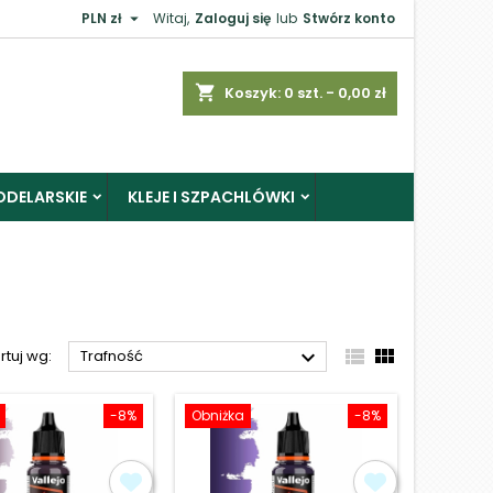

PLN zł
Witaj,
Zaloguj się
lub
Stwórz konto
×
shopping_cart
Koszyk:
0
szt. - 0,00 zł
ODELARSKIE
KLEJE I SZPACHLÓWKI
j



rtuj wg:
Trafność
-8%
Obniżka
-8%