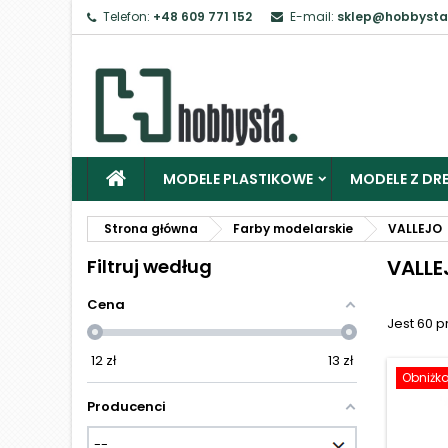
Telefon:
+48 609 771 152
E-mail:
sklep@hobbysta
Z
Ab
MODELE PLASTIKOWE
MODELE Z DRE
Strona główna
Farby modelarskie
VALLEJO
Filtruj według
VALLE
Cena
Jest 60 
12
zł
13
zł
Obniżk
Producenci