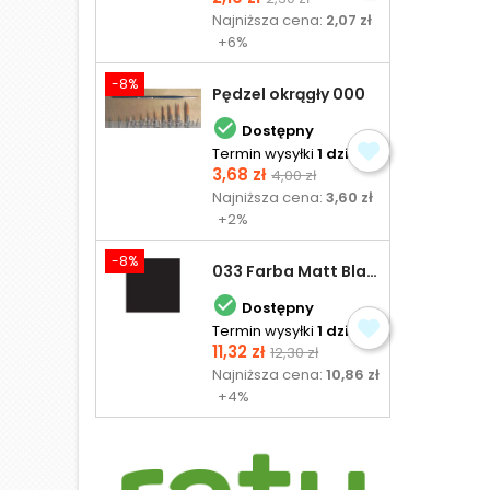
podstawowa
Najniższa cena:
2,07 zł
+6%
-8%
Pędzel okrągły 000

Dostępny
Termin wysyłki
1 dzień
Cena
Cena
3,68 zł
4,00 zł
podstawowa
Najniższa cena:
3,60 zł
+2%
-8%
033 Farba Matt Black - olejna

Dostępny
Termin wysyłki
1 dzień
Cena
Cena
11,32 zł
12,30 zł
podstawowa
Najniższa cena:
10,86 zł
+4%