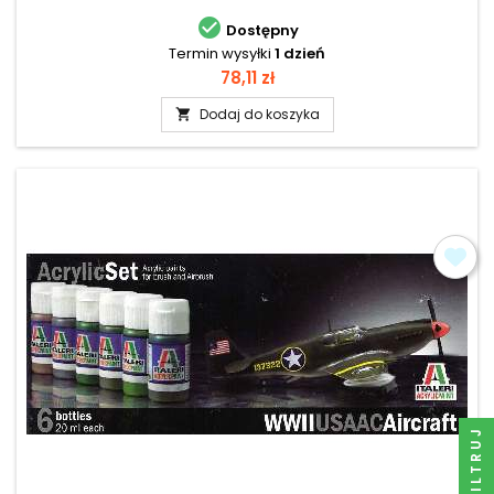

Dostępny
Termin wysyłki
1 dzień
Cena
78,11 zł
Dodaj do koszyka

FILTRUJ