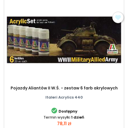
Pojazdy Aliantów II W.Ś. - zestaw 6 farb akrylowych
Italeri Acrylics 440

Dostępny
Termin wysyłki
1 dzień
Cena
78,11 zł