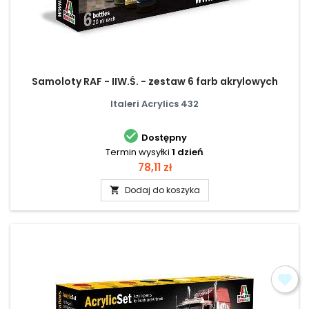
Samoloty RAF - IIW.Ś. - zestaw 6 farb akrylowych
Italeri Acrylics 432

Dostępny
Termin wysyłki
1 dzień
Cena
78,11 zł
Dodaj do koszyka
