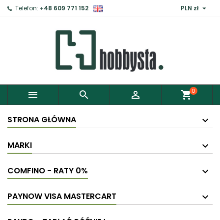

Telefon:
+48 609 771 152
PLN zł
×
Zaloguj
Aby zapisać produkty do Schowka, musisz się
zalogować.
0



shopping_cart
Anuluj
Zaloguj
STRONA GŁÓWNA
MARKI
COMFINO - RATY 0%
PAYNOW VISA MASTERCART