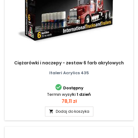
Ciężarówki i naczepy - zestaw 6 farb akrylowych
Italeri Acrylics 435

Dostępny
Termin wysyłki
1 dzień
Cena
78,11 zł
Dodaj do koszyka
