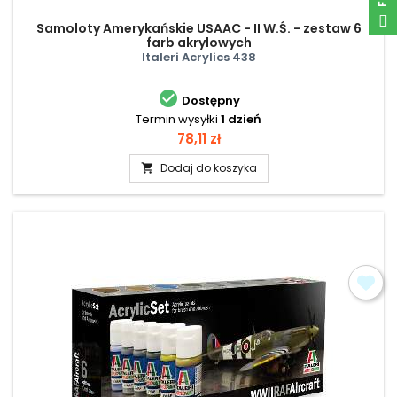
Samoloty Amerykańskie USAAC - II W.Ś. - zestaw 6
farb akrylowych
Italeri Acrylics 438

Dostępny
Termin wysyłki
1 dzień
Cena
78,11 zł
Dodaj do koszyka
