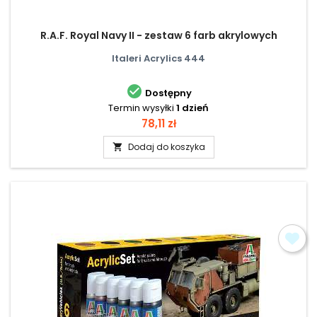
R.A.F. Royal Navy II - zestaw 6 farb akrylowych
Italeri Acrylics 444

Dostępny
Termin wysyłki
1 dzień
Cena
78,11 zł
Dodaj do koszyka
