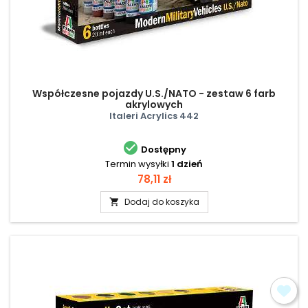
Współczesne pojazdy U.S./NATO - zestaw 6 farb
akrylowych
Italeri Acrylics 442

Dostępny
Termin wysyłki
1 dzień
Cena
78,11 zł
Dodaj do koszyka
