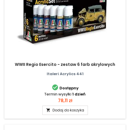
WWII Regio Esercito - zestaw 6 farb akrylowych
Italeri Acrylics 441

Dostępny
Termin wysyłki
1 dzień
Cena
78,11 zł
Dodaj do koszyka
