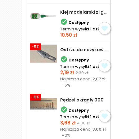
Klej modelarski z igłą 30 ml

Dostępny
Termin wysyłki
1 dzień
Cena
10,50 zł
-5%
Ostrze do nożyków Excel

Dostępny
Termin wysyłki
1 dzień
Cena
Cena
2,19 zł
2,30 zł
podstawowa
Najniższa cena:
2,07 zł
+6%
-8%
Pędzel okrągły 000

Dostępny
Termin wysyłki
1 dzień
Cena
Cena
3,68 zł
4,00 zł
podstawowa
Najniższa cena:
3,60 zł
+2%