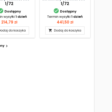
1/72
1/72


Dostępny
Dostępny
n wysyłki
1 dzień
Termin wysyłki
1 dzień
Cena
Cena
214,79 zł
441,50 zł
Dodaj do koszyka
Dodaj do koszyka

pny
