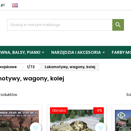
.pl
aloguj

y zapisać produkty do Schowka, musisz się zalogować.
WNA, BALSY, PIANKI
NARZĘDZIA I AKCESORIA
FARBY M
Anuluj
Zalogu
wojskowe
1/72
Lokomotywy, wagony, kolej
otywy, wagony, kolej
produktów.
So
Obniżka
-8%