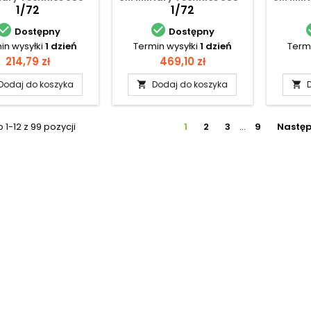
1/72
1/72


Dostępny
Dostępny
in wysyłki
1 dzień
Termin wysyłki
1 dzień
Termi
Cena
Cena
214,79 zł
469,10 zł
Dodaj do koszyka
Dodaj do koszyka


1-12 z 99 pozycji
1
2
3
…
9
Nastę