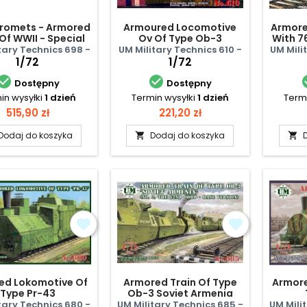
uromets - Armored
Armoured Locomotive
Armore
 Of WWII - Special
Ov Of Type Ob-3
With 7
-Warsaw Division
tary Technics 698 -
UM Military Technics 610 -
UM Mili
1/72
1/72


Dostępny
Dostępny
in wysyłki
1 dzień
Termin wysyłki
1 dzień
Termi
Cena
Cena
515,90 zł
221,20 zł
Dodaj do koszyka
Dodaj do koszyka


ed Lokomotive Of
Armored Train Of Type
Armore
Type Pr-43
Ob-3 Soviet Armenia
tary Technics 680 -
UM Military Technics 685 -
UM Mili