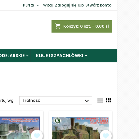

PLN zł
Witaj,
Zaloguj się
lub
Stwórz konto
×
shopping_cart
Koszyk:
0
szt. - 0,00 zł
ODELARSKIE
KLEJE I SZPACHLÓWKI
j



rtuj wg:
Trafność