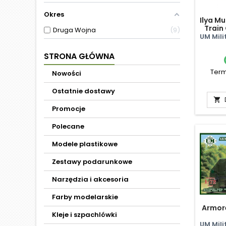
Okres
Ilya M
Train
Druga Wojna
9
Gorky
UM Mili
STRONA GŁÓWNA
Term
Nowości
Ostatnie dostawy

Promocje
Polecane
Modele plastikowe
Zestawy podarunkowe
Narzędzia i akcesoria
Farby modelarskie
Armor
Kleje i szpachlówki
UM Mili