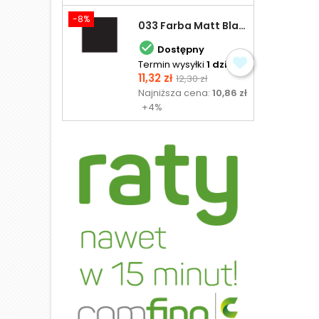
-8%
033 Farba Matt Black - olejna

Dostępny
Termin wysyłki
1 dzień
Cena
Cena
11,32 zł
12,30 zł
podstawowa
Najniższa cena:
10,86 zł
+4%