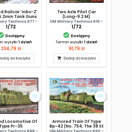
d Railcar 'mbv-2'
Two Axle Pilot Car
6.2mm Tank Guns
(Long-9.2 M)
F-34
tary Technics 677 -
UM Military Technics 615 -
1/72
1/72


Dostępny
Dostępny
n wysyłki
1 dzień
Termin wysyłki
1 dzień
Cena
Cena
234,79 zł
91,79 zł
Dodaj do koszyka
Dodaj do koszyka

d Locomotive Of
Armored Train Of Type
Type Pr-35
Bp-42 (No. 754, The 38 St
Satd)
tary Technics 688 -
UM Military Technics 690 -