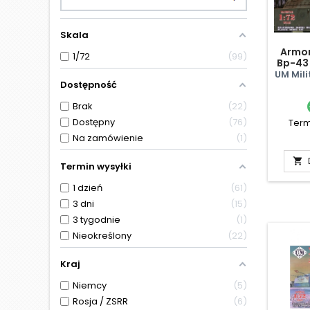
Skala
Armor
1/72
99
Bp-43 
UM Mili
Dostępność
Brak
22
Dostępny
76
Term
Na zamówienie
1

Termin wysyłki
1 dzień
61
3 dni
15
3 tygodnie
1
Nieokreślony
22
Kraj
Niemcy
5
Rosja / ZSRR
6