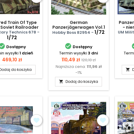
ed Train Of Type
German
Panzer
Soviet Railroader
Panzerjägerwagen Vol.1
- ni
1/72
tary Technics 678 -
UM Mili
Hobby Boss 82954 -
1/72


Dostępny
Dostępny
in wysyłki
1 dzień
Termin wysyłki
3 dni
Termi
Cena
Cena
Cena
469,10 zł
110,49 zł
120,10 zł
Najniższa cena:
111,96 zł
podstawowa
Dodaj do koszyka

-1%
Dodaj do koszyka
