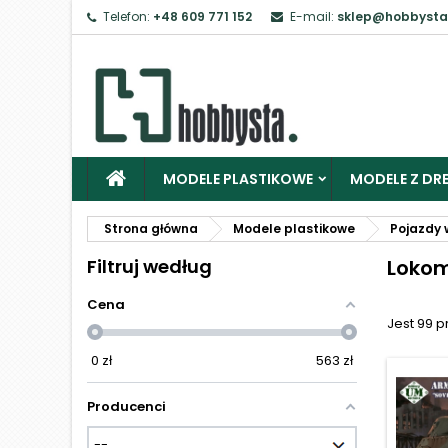
Telefon:
+48 609 771 152
E-mail:
sklep@hobbysta
Z
Ab
MODELE PLASTIKOWE
MODELE Z DRE
Strona główna
Modele plastikowe
Pojazdy 
Filtruj według
Lokom
Cena
Jest 99 
0
zł
563
zł
Producenci