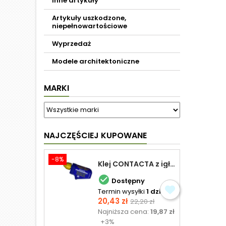
Inne artykuły
Artykuły uszkodzone,
niepełnowartościowe
Wyprzedaż
Modele architektoniczne
MARKI
NAJCZĘŚCIEJ KUPOWANE
-8%
Klej CONTACTA z igłą do plastiku 25,0 g

Dostępny
Termin wysyłki
1 dzień
Cena
Cena
20,43 zł
22,20 zł
podstawowa
Najniższa cena:
19,87 zł
+3%