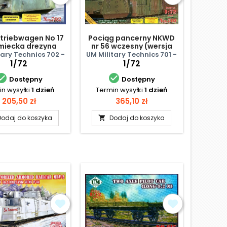
triebwagen No 17
Pociąg pancerny NKWD
emiecka drezyna
nr 56 wczesny (wersja
pancerna
podstawowa)
tary Technics 702 -
UM Military Technics 701 -
1/72
1/72


Dostępny
Dostępny
n wysyłki
1 dzień
Termin wysyłki
1 dzień
Cena
Cena
205,50 zł
365,10 zł
Dodaj do koszyka
Dodaj do koszyka
