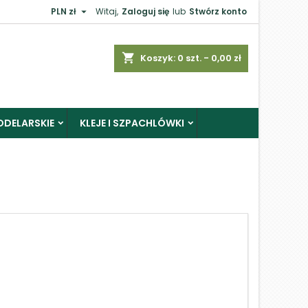

PLN zł
Witaj,
Zaloguj się
lub
Stwórz konto
×
shopping_cart
Koszyk:
0
szt. - 0,00 zł
ODELARSKIE
KLEJE I SZPACHLÓWKI
j