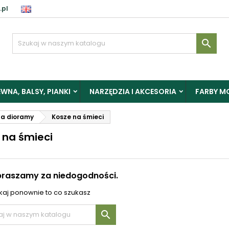
.pl
aloguj

y zapisać produkty do Schowka, musisz się zalogować.
WNA, BALSY, PIANKI
NARZĘDZIA I AKCESORIA
FARBY M
Anuluj
Zalogu
na dioramy
Kosze na śmieci
 na śmieci
praszamy za niedogodności.
aj ponownie to co szukasz
