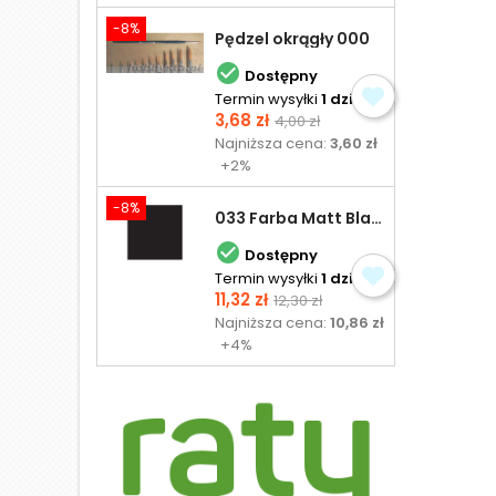
-8%
Pędzel okrągły 000

Dostępny
Termin wysyłki
1 dzień
Cena
Cena
3,68 zł
4,00 zł
podstawowa
Najniższa cena:
3,60 zł
+2%
-8%
033 Farba Matt Black - olejna

Dostępny
Termin wysyłki
1 dzień
Cena
Cena
11,32 zł
12,30 zł
podstawowa
Najniższa cena:
10,86 zł
+4%