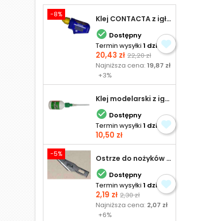
-8%
Klej CONTACTA z igłą do plastiku 25,0 g

Dostępny
Termin wysyłki
1 dzień
Cena
Cena
20,43 zł
22,20 zł
podstawowa
Najniższa cena:
19,87 zł
+3%
Klej modelarski z igłą 30 ml

Dostępny
Termin wysyłki
1 dzień
Cena
10,50 zł
-5%
Ostrze do nożyków Excel

Dostępny
Termin wysyłki
1 dzień
Cena
Cena
2,19 zł
2,30 zł
podstawowa
Najniższa cena:
2,07 zł
+6%