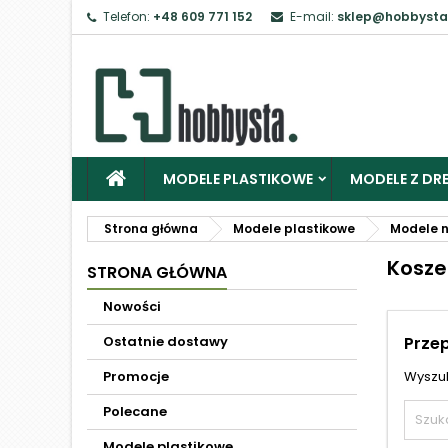
Telefon:
+48 609 771 152
E-mail:
sklep@hobbysta
Z
Ab
MODELE PLASTIKOWE
MODELE Z DRE
Strona główna
Modele plastikowe
Modele 
Kosze
STRONA GŁÓWNA
Nowości
Ostatnie dostawy
Prze
Promocje
Wyszuk
Polecane
Modele plastikowe