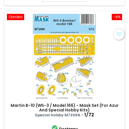
Obniżka
-8%
Martin B-10 (Wh-3 / Model 166) - Mask Set (For Azur
And Special Hobby Kits)
1/72
Special Hobby M72066 -

Dostępny