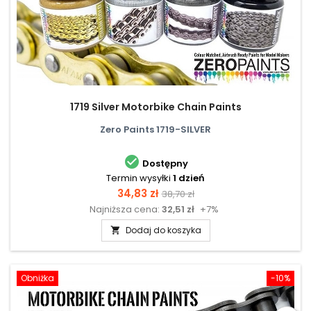
1719 Silver Motorbike Chain Paints
Zero Paints 1719-SILVER

Dostępny
Termin wysyłki
1 dzień
Cena
Cena
34,83 zł
38,70 zł
Najniższa cena:
32,51 zł
+7%
podstawowa
Dodaj do koszyka

Obniżka
-10%