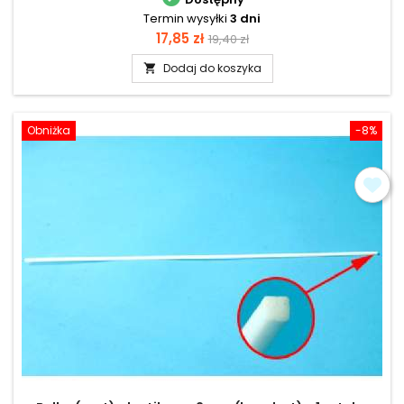
Termin wysyłki
3 dni
Cena
Cena
17,85 zł
19,40 zł
podstawowa
Dodaj do koszyka

Obniżka
-8%