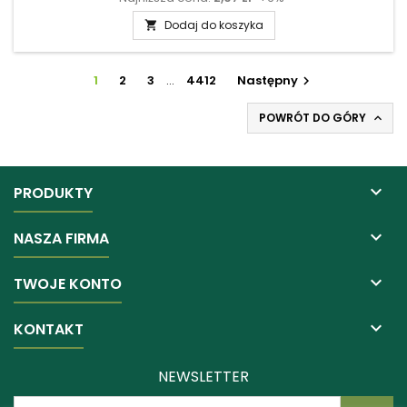
Dodaj do koszyka

1
2
3
…
4412
Następny

POWRÓT DO GÓRY


PRODUKTY

NASZA FIRMA

TWOJE KONTO

KONTAKT
NEWSLETTER