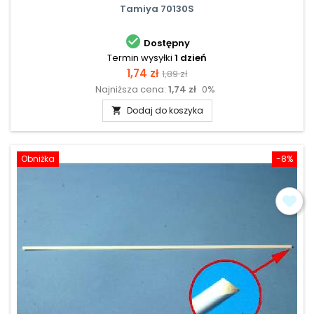
Tamiya 70130S

Dostępny
Termin wysyłki
1 dzień
Cena
Cena
1,74 zł
1,89 zł
Najniższa cena:
1,74 zł
0%
podstawowa
Dodaj do koszyka

Obniżka
-8%