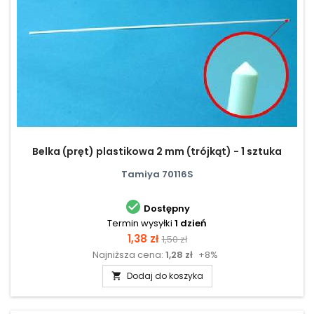
Belka (pręt) plastikowa 2 mm (trójkąt) - 1 sztuka
Tamiya 70116S

Dostępny
Termin wysyłki
1 dzień
Cena
Cena
1,38 zł
1,50 zł
Najniższa cena:
1,28 zł
+8%
podstawowa
Dodaj do koszyka
