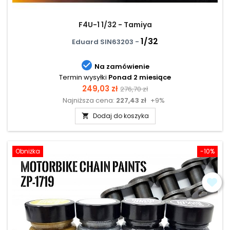
F4U-1 1/32 - Tamiya
1/32
Eduard SIN63203 -

Na zamówienie
Termin wysyłki
Ponad 2 miesiące
Cena
Cena
249,03 zł
276,70 zł
Najniższa cena:
227,43 zł
+9%
podstawowa
Dodaj do koszyka

Obniżka
-10%