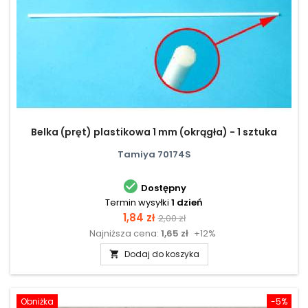
Belka (pręt) plastikowa 1 mm (okrągła) - 1 sztuka
Tamiya 70174S

Dostępny
Termin wysyłki
1 dzień
Cena
Cena
1,84 zł
2,00 zł
Najniższa cena:
1,65 zł
+12%
podstawowa
Dodaj do koszyka

Obniżka
-5%