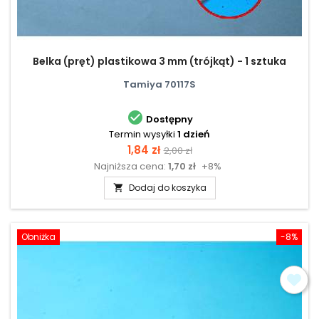
Belka (pręt) plastikowa 3 mm (trójkąt) - 1 sztuka
Tamiya 70117S

Dostępny
Termin wysyłki
1 dzień
Cena
Cena
1,84 zł
2,00 zł
Najniższa cena:
1,70 zł
+8%
podstawowa
Dodaj do koszyka

Obniżka
-8%