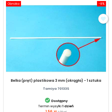
Obniżka
-8%
Belka (pręt) plastikowa 3 mm (okrągła) - 1 sztuka
Tamiya 70133S

Dostępny
Termin wysyłki
1 dzień
Cena
Cena
1,56 zł
1,70 zł