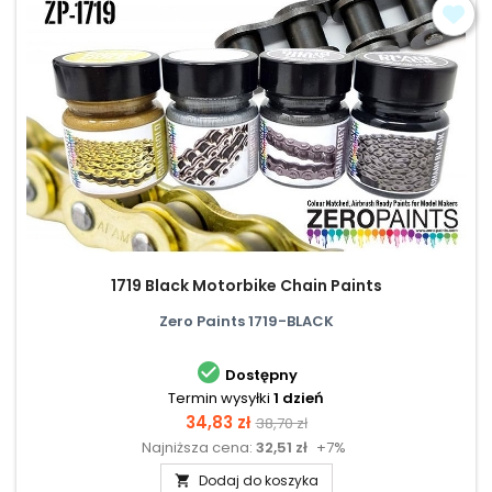
1719 Black Motorbike Chain Paints
Zero Paints 1719-BLACK

Dostępny
Termin wysyłki
1 dzień
Cena
Cena
34,83 zł
38,70 zł
Najniższa cena:
32,51 zł
+7%
podstawowa
Dodaj do koszyka
