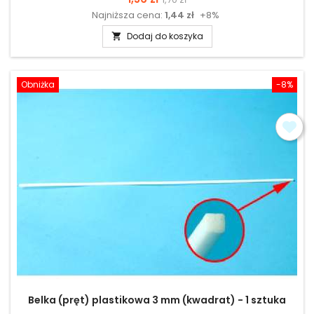
Najniższa cena:
1,44 zł
+8%
podstawowa
Dodaj do koszyka

Obniżka
-8%
Belka (pręt) plastikowa 3 mm (kwadrat) - 1 sztuka