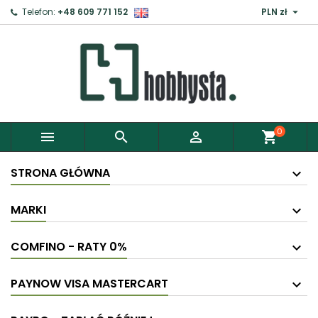

Telefon:
+48 609 771 152
PLN zł
×
Zaloguj
Aby zapisać produkty do Schowka, musisz się
zalogować.
0



shopping_cart
Anuluj
Zaloguj
STRONA GŁÓWNA
MARKI
COMFINO - RATY 0%
PAYNOW VISA MASTERCART