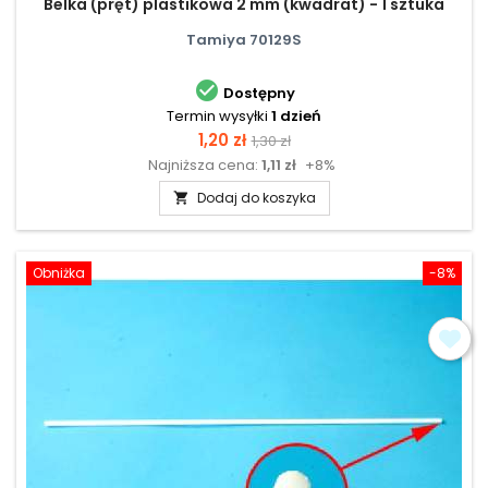
Belka (pręt) plastikowa 2 mm (kwadrat) - 1 sztuka
Tamiya 70129S

Dostępny
Termin wysyłki
1 dzień
Cena
Cena
1,20 zł
1,30 zł
Najniższa cena:
1,11 zł
+8%
podstawowa
Dodaj do koszyka

Obniżka
-8%