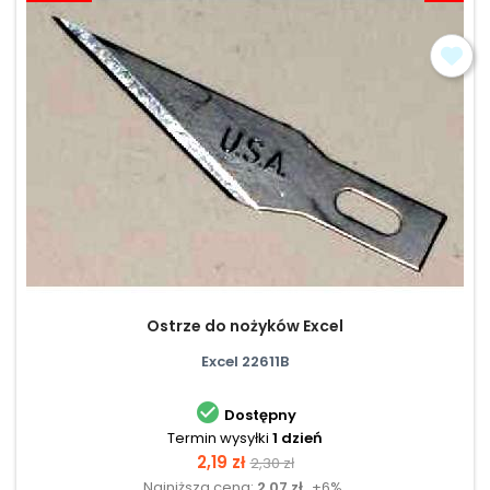
Ostrze do nożyków Excel
Excel 22611B

Dostępny
Termin wysyłki
1 dzień
Cena
Cena
2,19 zł
2,30 zł
Najniższa cena:
2,07 zł
+6%
podstawowa