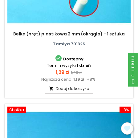
Belka (pręt) plastikowa 2 mm (okrągła) - 1 sztuka
Tamiya 70132S

FILTRUJ
Dostępny
Termin wysyłki
1 dzień
Cena
Cena
1,29 zł
1,40 zł
Najniższa cena:
1,19 zł
+8%
podstawowa
Dodaj do koszyka

Obniżka
-8%