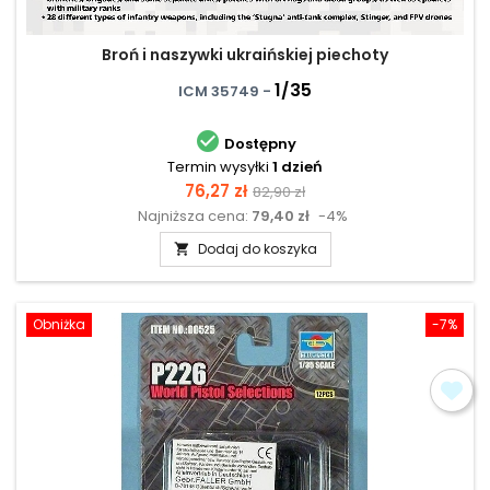
Broń i naszywki ukraińskiej piechoty
1/35
ICM 35749 -

Dostępny
Termin wysyłki
1 dzień
Cena
Cena
76,27 zł
82,90 zł
Najniższa cena:
79,40 zł
-4%
podstawowa
Dodaj do koszyka

Obniżka
-7%