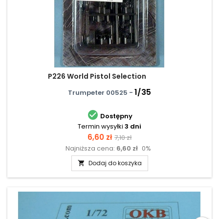
P226 World Pistol Selection
1/35
Trumpeter 00525 -

Dostępny
Termin wysyłki
3 dni
Cena
Cena
6,60 zł
7,10 zł
Najniższa cena:
6,60 zł
0%
podstawowa
Dodaj do koszyka
