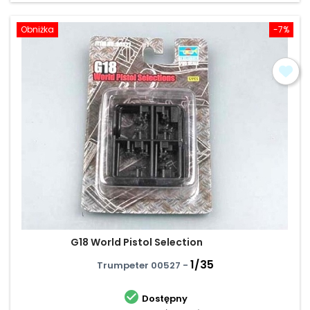
Obniżka
-7%
G18 World Pistol Selection
1/35
Trumpeter 00527 -

Dostępny