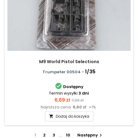
M9 World Pistol Selections
1/35
Trumpeter 00504 -

Dostępny
Termin wysyłki
3 dni
Cena
Cena
6,69 zł
7,20 zł
Najniższa cena:
6,60 zł
+1%
podstawowa
Dodaj do koszyka

1
2
3
…
10
Następny
