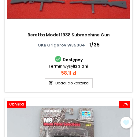
Beretta Model 1938 Submachine Gun
1/35
OKB Grigorov W35004 -

Dostępny
Termin wysyłki
3 dni
Cena
58,11 zł
Dodaj do koszyka

Obniżka
-7%