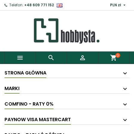

Telefon:
+48 609 771 152
PLN zł
×
Zaloguj
Aby zapisać produkty do Schowka, musisz się
zalogować.
0



shopping_cart
Anuluj
Zaloguj
STRONA GŁÓWNA
MARKI
COMFINO - RATY 0%
PAYNOW VISA MASTERCART