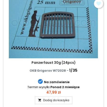
Panzerfaust 30g (24pcs)
1/35
OKB Grigorov W72028 -

Na zamówienie
Termin wysyłki
Ponad 2 miesiące
Cena
47,99 zł
Dodaj do koszyka
