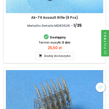
Ak-74 Assault Rifle (6 Pcs)
1/35
Metallic Details MDR3525 -
FILTRUJ

Dostępny
Termin wysyłki
3 dni
Cena
25,50 zł
Dodaj do koszyka
