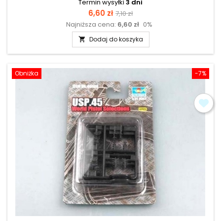
Termin wysyłki
3 dni
Cena
Cena
6,60 zł
7,10 zł
Najniższa cena:
6,60 zł
0%
podstawowa
Dodaj do koszyka

Obniżka
-7%