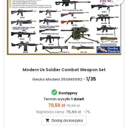
Modern Us Soldier Combat Weapon Set
1/35
Gecko Models 35GM0082 -

Dostępny
Termin wysyłki
1 dzień
Cena
Cena
70,59 zł
75,90 zł
Najniższa cena:
75,90 zł
-7%
podstawowa
Dodaj do koszyka
