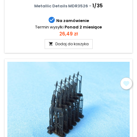
1/35
Metallic Details MDR3526 -

Na zamówienie
Termin wysyłki
Ponad 2 miesiące
Cena
26,49 zł
Dodaj do koszyka
