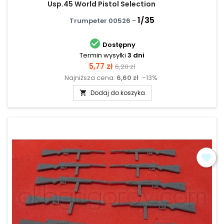
Usp.45 World Pistol Selection
1/35
Trumpeter 00526 -

Dostępny
Termin wysyłki
3 dni
Cena
Cena
5,77 zł
6,20 zł
Najniższa cena:
6,60 zł
-13%
podstawowa
Dodaj do koszyka
