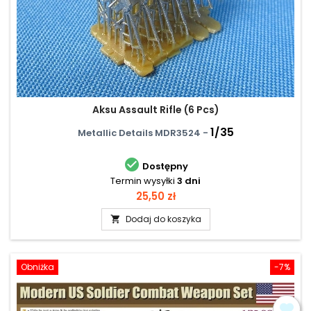
Aksu Assault Rifle (6 Pcs)
1/35
Metallic Details MDR3524 -

Dostępny
Termin wysyłki
3 dni
Cena
25,50 zł
Dodaj do koszyka

Obniżka
-7%