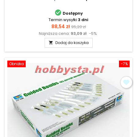

Dostępny
Termin wysyłki
3 dni
Cena
Cena
88,54 zł
95,20 zł
Najniższa cena:
93,09 zł
-5%
podstawowa
Dodaj do koszyka

Obniżka
-7%