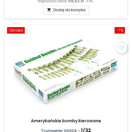
Najniższa cena:
56,52 zł
+1%
podstawowa
Dodaj do koszyka

Obniżka
-7%
Amerykańskie bomby kierowane
1/32
Trumpeter 03304 -