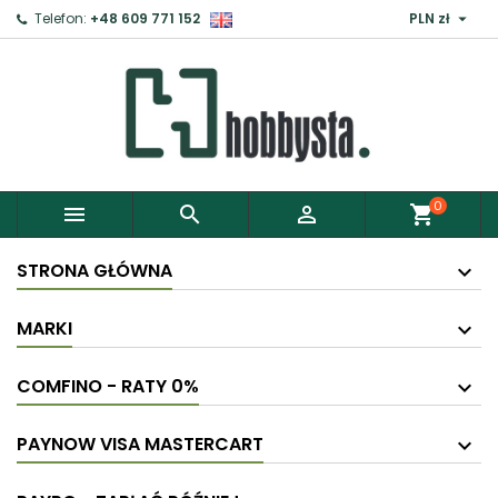

Telefon:
+48 609 771 152
PLN zł
×
Zaloguj
Aby zapisać produkty do Schowka, musisz się
zalogować.
0



shopping_cart
Anuluj
Zaloguj
STRONA GŁÓWNA
MARKI
COMFINO - RATY 0%
PAYNOW VISA MASTERCART