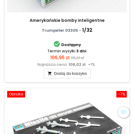
Amerykańskie bomby inteligentne
1/32
Trumpeter 03305 -

Dostępny
Termin wysyłki
3 dni
Cena
Cena
106,95 zł
115,01 zł
Najniższa cena:
106,02 zł
+1%
podstawowa
Dodaj do koszyka

Obniżka
-7%