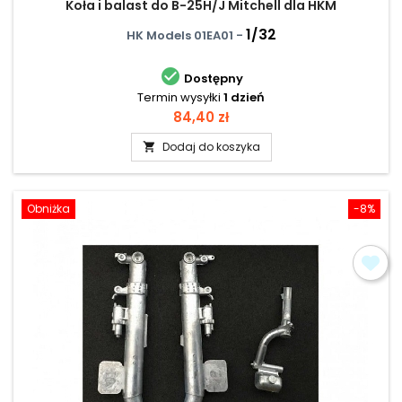
Koła i balast do B-25H/J Mitchell dla HKM
1/32
HK Models 01EA01 -

Dostępny
Termin wysyłki
1 dzień
Cena
84,40 zł
Dodaj do koszyka

Obniżka
-8%