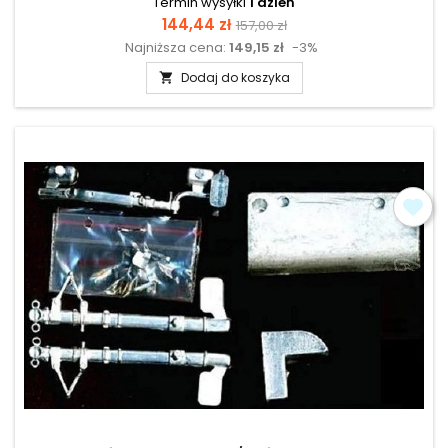
Termin wysyłki
1 dzień
Cena
Cena
144,44 zł
157,00 zł
Najniższa cena:
149,15 zł
-3%
podstawowa
Dodaj do koszyka
