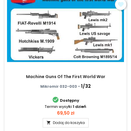
Machine Guns Of The First World War
1/32
Mikromir 032-003 -

Dostępny
Termin wysyłki
1 dzień
Cena
69,50 zł
Dodaj do koszyka
