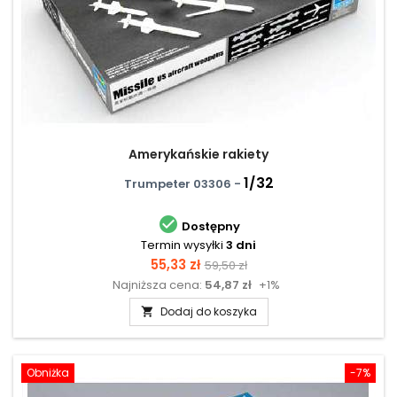
Amerykańskie rakiety
1/32
Trumpeter 03306 -

Dostępny
Termin wysyłki
3 dni
Cena
Cena
55,33 zł
59,50 zł
Najniższa cena:
54,87 zł
+1%
podstawowa
Dodaj do koszyka

Obniżka
-7%