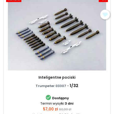
Inteligentne pociski
1/32
Trumpeter 03307 -

Dostępny
Termin wysyłki
3 dni
Cena
Cena
57,00 zł
60,00 zł