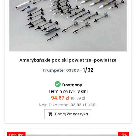
Amerykańskie pociski powietrze-powietrze
1/32
Trumpeter 03303 -

Dostępny
Termin wysyłki
3 dni
Cena
Cena
94,67 zł
101,79 zł
Najniższa cena:
93,93 zł
+1%
podstawowa
Dodaj do koszyka

Obniżka
-5%