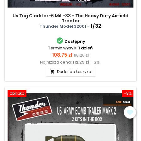
Us Tug Clarktor-6 Mill-33 - The Heavy Duty Airfield
Tractor
1/32
Thunder Model 32001 -

Dostępny
Termin wysyłki
1 dzień
Cena
Cena
108,75 zł
118,20 zł
Najniższa cena:
112,29 zł
-3%
podstawowa
Dodaj do koszyka

Obniżka
-8%