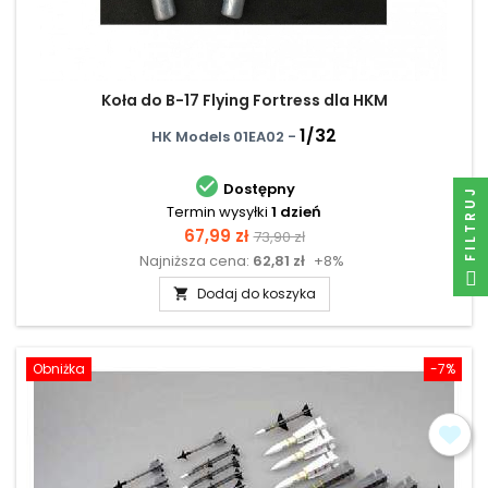
Koła do B-17 Flying Fortress dla HKM
1/32
HK Models 01EA02 -

Dostępny
FILTRUJ
Termin wysyłki
1 dzień
Cena
Cena
67,99 zł
73,90 zł
Najniższa cena:
62,81 zł
+8%
podstawowa
Dodaj do koszyka

Obniżka
-7%