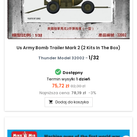
Us Army Bomb Trailer Mark 2 (2 Kits In The Box)
1/32
Thunder Model 32002 -

Dostępny
Termin wysyłki
1 dzień
Cena
Cena
75,72 zł
82,30 zł
Najniższa cena:
78,19 zł
-3%
podstawowa
Dodaj do koszyka
