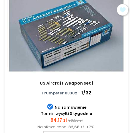
US Aircraft Weapon set 1
1/32
Trumpeter 03302 -

Na zamówienie
Termin wysyłki
3 tygodnie
Cena
Cena
84,17 zł
90,50 zł
Najniższa cena:
82,68 zł
+2%
podstawowa