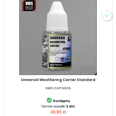
Universal Weathering Carrier Standard
VMS CHTH03S

Dostępny
Termin wysyłki
3 dni
Cena
20,90 zł