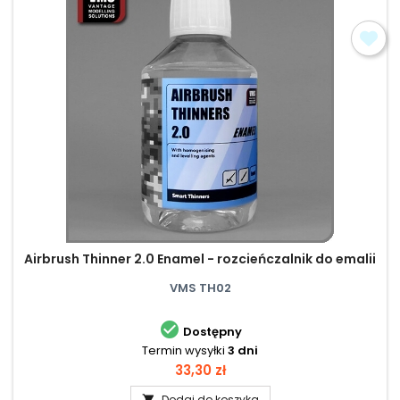
Airbrush Thinner 2.0 Enamel - rozcieńczalnik do emalii
VMS TH02

Dostępny
Termin wysyłki
3 dni
Cena
33,30 zł
Dodaj do koszyka
