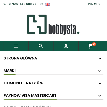

Telefon:
+48 609 771 152
PLN zł
×
Zaloguj
Aby zapisać produkty do Schowka, musisz się
zalogować.
0



shopping_cart
Anuluj
Zaloguj
STRONA GŁÓWNA
MARKI
COMFINO - RATY 0%
PAYNOW VISA MASTERCART