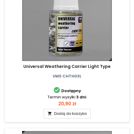
Universal Weathering Carrier Light Type
VMS CHTH03L

Dostępny
Termin wysyłki
3 dni
Cena
20,90 zł
Dodaj do koszyka
