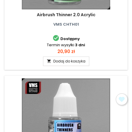
Airbrush Thinner 2.0 Acrylic
VMS CHTH01

Dostępny
Termin wysyłki
3 dni
Cena
20,90 zł
Dodaj do koszyka
