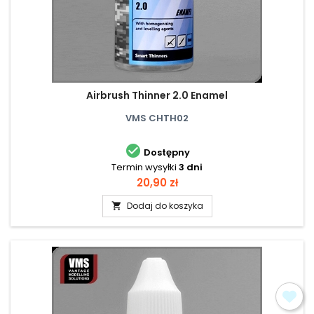
Airbrush Thinner 2.0 Enamel
VMS CHTH02

Dostępny
Termin wysyłki
3 dni
Cena
20,90 zł
Dodaj do koszyka
