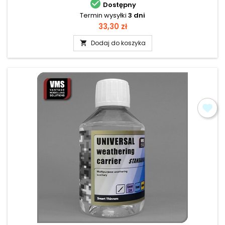

Dostępny
Termin wysyłki
3 dni
Cena
33,30 zł
Dodaj do koszyka
