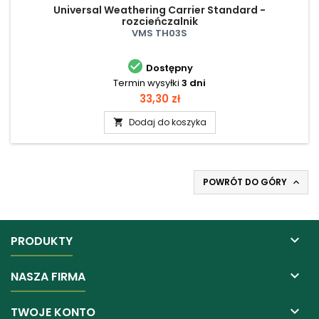
Universal Weathering Carrier Standard -
rozcieńczalnik
VMS TH03S

Dostępny
Termin wysyłki
3 dni
Cena
33,30 zł
Dodaj do koszyka

POWRÓT DO GÓRY


PRODUKTY

NASZA FIRMA

TWOJE KONTO