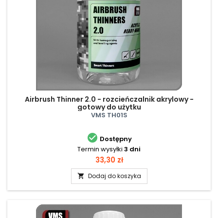
Airbrush Thinner 2.0 - rozcieńczalnik akrylowy -
gotowy do użytku
VMS TH01S

Dostępny
Termin wysyłki
3 dni
Cena
33,30 zł
Dodaj do koszyka
