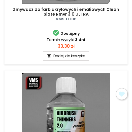
Zmywacz do farb akrylowych i emaliowych Clean
Slate Rmvr 3.0 ULTRA
VMS TC06

Dostępny
Termin wysyłki
3 dni
Cena
33,30 zł
Dodaj do koszyka
