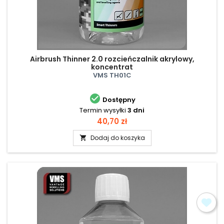
Airbrush Thinner 2.0 rozcieńczalnik akrylowy,
koncentrat
VMS TH01C

Dostępny
Termin wysyłki
3 dni
Cena
40,70 zł
Dodaj do koszyka
