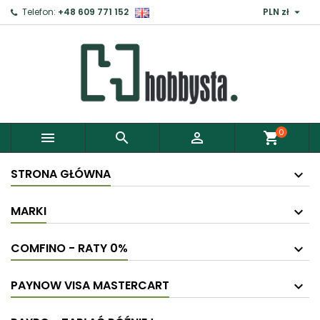

Telefon:
+48 609 771 152
PLN zł
×
Zaloguj
Aby zapisać produkty do Schowka, musisz się
zalogować.
0



shopping_cart
Anuluj
Zaloguj
STRONA GŁÓWNA
MARKI
COMFINO - RATY 0%
PAYNOW VISA MASTERCART