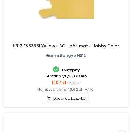
H313 FS33531 Yellow - SG - pół-mat - Hobby Color
Gunze Sangyo H313

Dostępny
Termin wysyłki
1 dzień
Cena
Cena
11,07 zł
12,30 zł
Najniższa cena:
10,62 zł
+4%
podstawowa
Dodaj do koszyka
