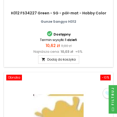
H312 FS34227 Green - SG - pół-mat - Hobby Color
Gunze Sangyo H312

Dostępny
Termin wysyłki
1 dzień
Cena
Cena
10,62 zł
11,80 zł
Najniższa cena:
10,03 zł
+6%
podstawowa
Dodaj do koszyka

Obniżka
-10%
FILTRUJ