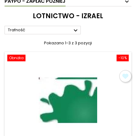
PAYPO - ZAPŁAĆ PÓŹNIEJ
LOTNICTWO - IZRAEL

Trafność
Pokazano 1-3 z 3 pozycji
Obniżka
-10%