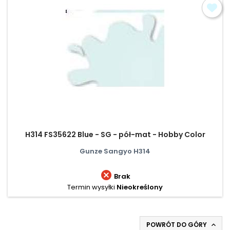
H314 FS35622 Blue - SG - pół-mat - Hobby Color
Gunze Sangyo H314

Brak
Termin wysyłki
Nieokreślony
POWRÓT DO GÓRY
