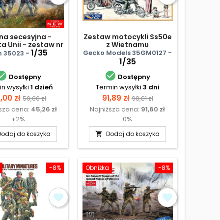
na secesyjna -
Zestaw motocykli Ss50e
a Unii - zestaw nr
z Wietnamu
2
1/35
Południowego i Japonii
Gecko Models 35GM0127 -
m 35023 -
(lata 60.–70.)
1/35


Dostępny
Dostępny
n wysyłki
1 dzień
Termin wysyłki
3 dni
na
Cena
Cena
Cena
,00 zł
91,89 zł
50,00 zł
98,81 zł
ższa cena:
45,26 zł
Najniższa cena:
91,60 zł
podstawowa
podstawowa
+2%
0%
Dodaj do koszyka
Dodaj do koszyka

-8%
Obniżka
-8%