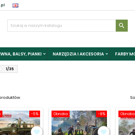
.pl
aloguj

y zapisać produkty do Schowka, musisz się zalogować.
WNA, BALSY, PIANKI
NARZĘDZIA I AKCESORIA
FARBY M
Anuluj
Zalogu
1/35
 produktów.
So
a
-5%
Obniżka
-8%
Obniżka