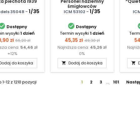
ka piechota 1939
Personel naziemny
“Quiet
śmigłowców
1/35
1/35
odels 35048 -
ICM 53102 -
IC


Dostępny
Dostępny
in wysyłki
1 dzień
Termin wysyłki
1 dzień
Termi
ena
Cena
Cena
Cena
C
,90 zł
45,35 zł
54
66,20 zł
49,30 zł
ższa cena:
54,46 zł
Najniższa cena:
45,26 zł
Najni
podstawowa
podstawowa
+12%
0%
Dodaj do koszyka
Dodaj do koszyka


1-12 z 1210 pozycji
1
2
3
…
101
Nastę