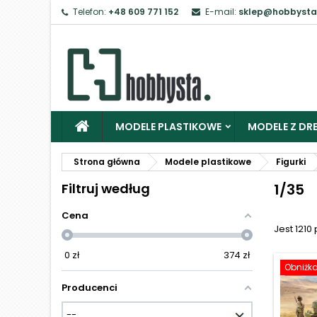
Telefon:
+48 609 771 152
E-mail:
sklep@hobbysta
Z
Ab
MODELE PLASTIKOWE
MODELE Z DRE
Strona główna
Modele plastikowe
Figurki
Filtruj według
1/35
Cena
Jest 1210
0
zł
374
zł
Obniżk
Producenci