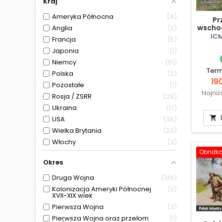
Kraj
Ameryka Północna
4
Pr
wschod
Anglia
2
- 
ICM
Francja
5
Japonia
1
Niemcy
61
Term
Polska
2
Ce
190
Pozostałe
1
Najni
Rosja / ZSRR
28
Ukraina
17

USA
36
Wielka Brytania
23
Włochy
3
Obniżk
Okres
Druga Wojna
136
Kolonizacja Ameryki Północnej
3
XVII-XIX wiek
Pierwsza Wojna
3
Pierwsza Wojna oraz przełom
1