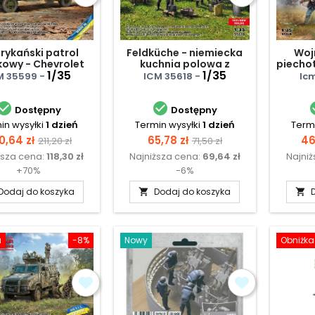
rykański patrol
Feldküche - niemiecka
Woj
kowy - Chevrolet
kuchnia polowa z
piechot
G7107
1/35
kucharzami
1/35
M 35599 -
ICM 35618 -
Ic


Dostępny
Dostępny
in wysyłki
1 dzień
Termin wysyłki
1 dzień
Termi
na
Cena
Cena
Cena
Ce
0,64 zł
65,78 zł
46
211,20 zł
71,50 zł
ższa cena:
118,30 zł
Najniższa cena:
69,64 zł
Najni
podstawowa
podstawowa
+70%
-6%
Dodaj do koszyka
Dodaj do koszyka


a
-8%
Nowy
Obniżka