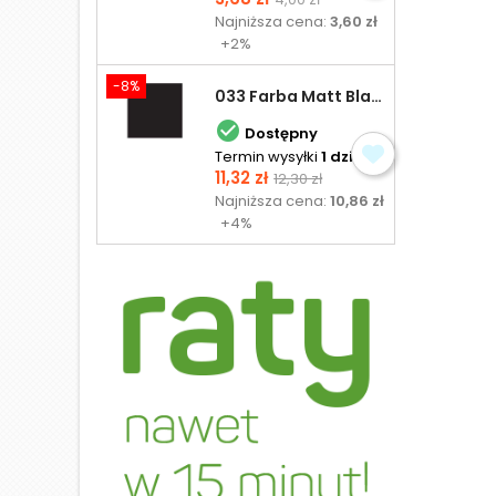
podstawowa
Najniższa cena:
3,60 zł
+2%
-8%
033 Farba Matt Black - olejna

Dostępny
Termin wysyłki
1 dzień
Cena
Cena
11,32 zł
12,30 zł
podstawowa
Najniższa cena:
10,86 zł
+4%