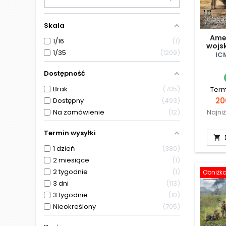
Skala
Ame
1/16
1
wojs
1/35
1209
IC
Dostępność
Brak
705
Term
Ce
20
Dostępny
493
Na zamówienie
12
Najni
Termin wysyłki

1 dzień
380
2 miesiące
1
2 tygodnie
1
Obniżk
3 dni
113
3 tygodnie
10
Nieokreślony
705