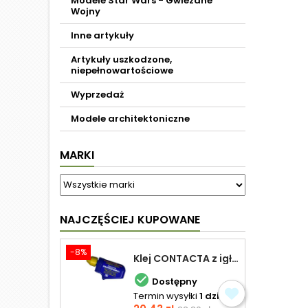
Modele Star Wars - Gwiezdne
Wojny
Inne artykuły
Artykuły uszkodzone,
niepełnowartościowe
Wyprzedaż
Modele architektoniczne
MARKI
NAJCZĘŚCIEJ KUPOWANE
-8%
Klej CONTACTA z igłą do plastiku 25,0 g

Dostępny
Termin wysyłki
1 dzień