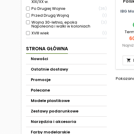
Pols
XIX/XX w.
Po Drugiej Wojnie
36
IBG M
Przed Drugą Wojną
1
Wojna 30-letnia, epoka
3
Napoleona i walki w koloniach
Term
XVIII wiek
1
C
60
Najni
STRONA GŁÓWNA
Nowości

Ostatnie dostawy
Pokazano 
Promocje
Polecane
Modele plastikowe
Zestawy podarunkowe
Narzędzia i akcesoria
Farby modelarskie