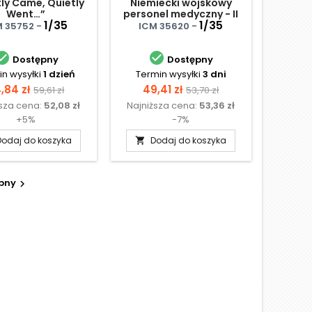
ly Came, Quietly
Niemiecki wojskowy
Went…”
personel medyczny - II
1/35
W.Ś.
1/35
M 35752 -
ICM 35620 -


Dostępny
Dostępny
n wysyłki
1 dzień
Termin wysyłki
3 dni
ena
Cena
Cena
Cena
,84 zł
49,41 zł
59,61 zł
53,70 zł
ższa cena:
52,08 zł
Najniższa cena:
53,36 zł
podstawowa
podstawowa
+5%
-7%
Dodaj do koszyka
Dodaj do koszyka

pny
