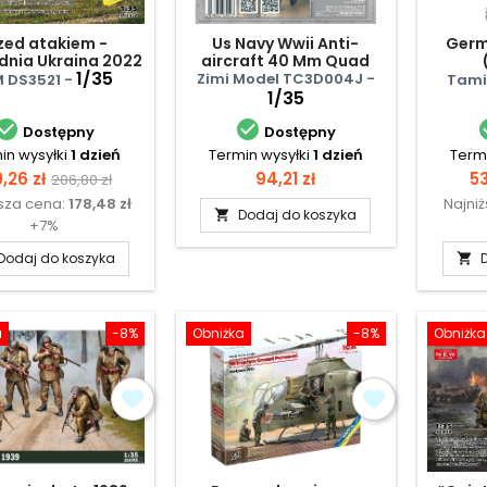
zed atakiem -
Us Navy Wwii Anti-
Germ
nia Ukraina 2022
aircraft 40 Mm Quad
Kozak z załogą
1/35
Bofors Gun Crew Set 4
Zimi Model TC3D004J -
 DS3521 -
Tami
(With Life Jacket)
1/35


Dostępny
Dostępny
in wysyłki
1 dzień
Termin wysyłki
1 dzień
Termi
na
Cena
Cena
C
,26 zł
94,21 zł
53
206,80 zł
ższa cena:
178,48 zł
Najni
podstawowa
Dodaj do koszyka

+7%
Dodaj do koszyka

a
-8%
Obniżka
-8%
Obniżka