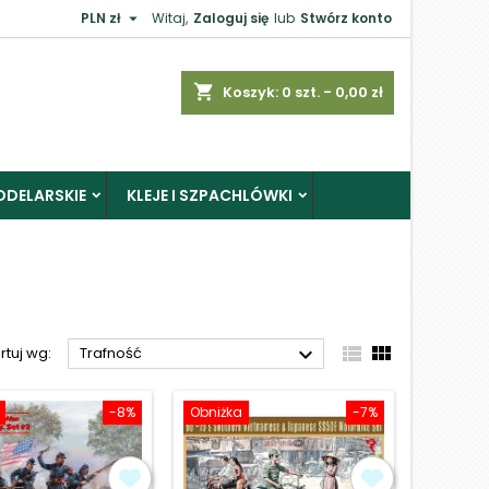

PLN zł
Witaj,
Zaloguj się
lub
Stwórz konto
×
shopping_cart
Koszyk:
0
szt. - 0,00 zł
ODELARSKIE
KLEJE I SZPACHLÓWKI
j



rtuj wg:
Trafność
-8%
Obniżka
-7%