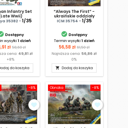
an Infantry Set
“Always The First” -
(Late Wwii)
ukraińskie oddziały
1/35
szturmowe
1/35
ya 35382 -
ICM 35754 -


Dostępny
Dostępny
n wysyłki
1 dzień
Termin wysyłki
1 dzień
ena
Cena
Cena
Cena
,91 zł
56,58 zł
58,60 zł
61,50 zł
ższa cena:
49,81 zł
Najniższa cena:
56,86 zł
podstawowa
podstawowa
+8%
0%
Dodaj do koszyka
Dodaj do koszyka

-8%
Obniżka
-8%