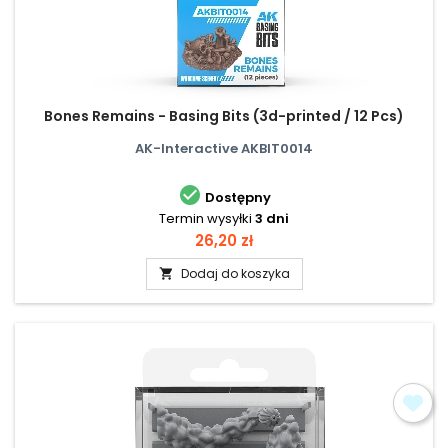
Bones Remains - Basing Bits (3d-printed / 12 Pcs)
AK-Interactive AKBIT0014

Dostępny
Termin wysyłki
3 dni
Cena
26,20 zł
Dodaj do koszyka
