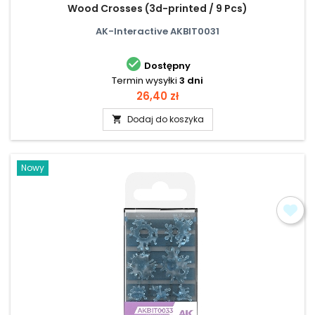
Wood Crosses (3d-printed / 9 Pcs)
AK-Interactive AKBIT0031

Dostępny
Termin wysyłki
3 dni
Cena
26,40 zł
Dodaj do koszyka

Nowy