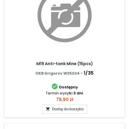
M19 Anti-tank Mine (15pcs)
1/35
OKB Grigorov W35024 -

Dostępny
Termin wysyłki
3 dni
Cena
79,90 zł
Dodaj do koszyka
