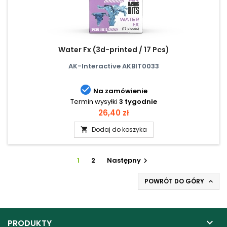
Water Fx (3d-printed / 17 Pcs)
AK-Interactive AKBIT0033

Na zamówienie
Termin wysyłki
3 tygodnie
Cena
26,40 zł
Dodaj do koszyka

1
2
Następny

POWRÓT DO GÓRY


PRODUKTY