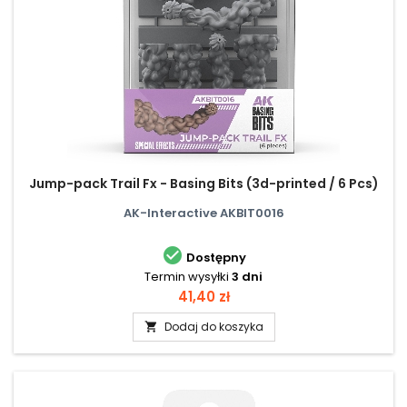
Jump-pack Trail Fx - Basing Bits (3d-printed / 6 Pcs)
AK-Interactive AKBIT0016

Dostępny
Termin wysyłki
3 dni
Cena
41,40 zł
Dodaj do koszyka
