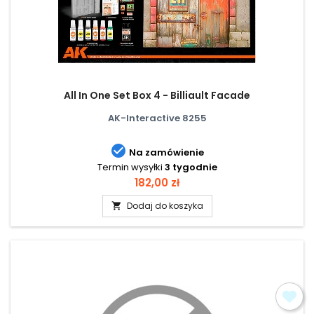
All In One Set Box 4 - Billiault Facade
AK-Interactive 8255

Na zamówienie
Termin wysyłki
3 tygodnie
Cena
182,00 zł
Dodaj do koszyka
