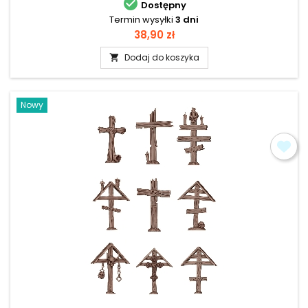

Dostępny
Termin wysyłki
3 dni
Cena
38,90 zł
Dodaj do koszyka

Nowy