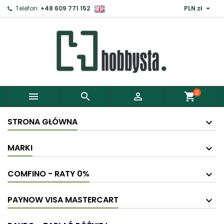

Telefon:
+48 609 771 152
PLN zł
×
Zaloguj
Aby zapisać produkty do Schowka, musisz się
zalogować.
0



shopping_cart
Anuluj
Zaloguj
STRONA GŁÓWNA
MARKI
COMFINO - RATY 0%
PAYNOW VISA MASTERCART