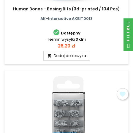
Human Bones - Basing Bits (3d-printed / 104 Pcs)
AK-Interactive AKBIT0013
FILTRUJ

Dostępny
Termin wysyłki
3 dni
Cena
26,20 zł
Dodaj do koszyka
