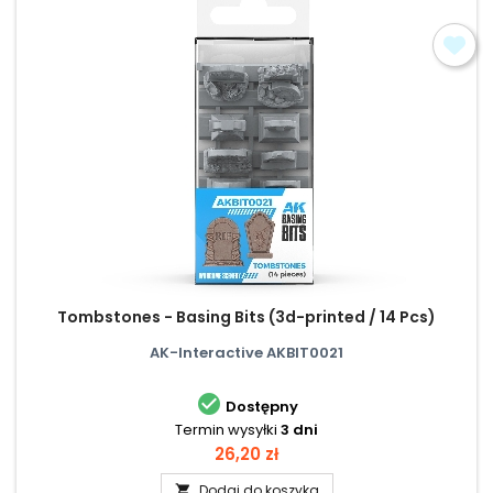
Tombstones - Basing Bits (3d-printed / 14 Pcs)
AK-Interactive AKBIT0021

Dostępny
Termin wysyłki
3 dni
Cena
26,20 zł
Dodaj do koszyka
