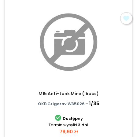
M15 Anti-tank Mine (15pcs)
1/35
OKB Grigorov W35026 -

Dostępny
Termin wysyłki
3 dni
Cena
79,90 zł