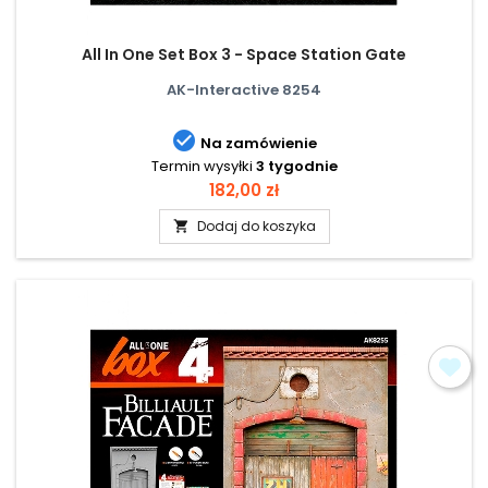
All In One Set Box 3 - Space Station Gate
AK-Interactive 8254

Na zamówienie
Termin wysyłki
3 tygodnie
Cena
182,00 zł
Dodaj do koszyka
