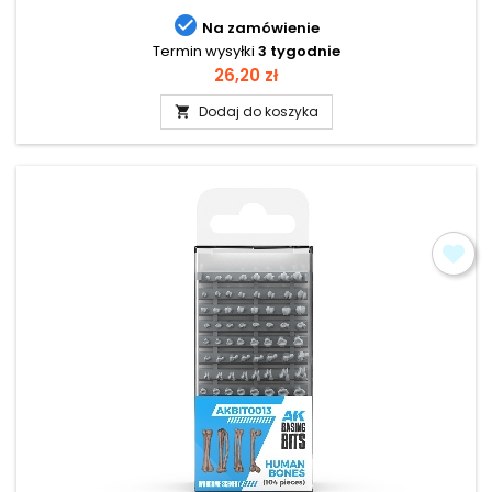

Na zamówienie
Termin wysyłki
3 tygodnie
Cena
26,20 zł
Dodaj do koszyka
