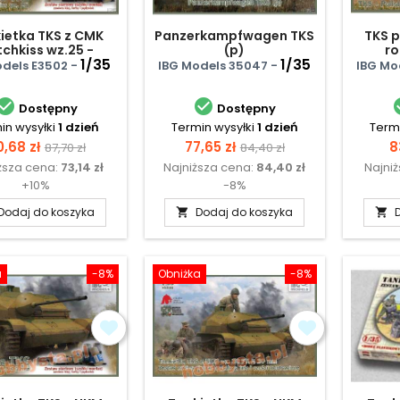
ietka TKS z CMK
Panzerkampfwagen TKS
TKS p
chkiss wz.25 -
(p)
r
staw Startowy
1/35
1/35
odels E3502 -
IBG Models 35047 -
IBG Mo


Dostępny
Dostępny
in wysyłki
1 dzień
Termin wysyłki
1 dzień
Termi
ena
Cena
Cena
Cena
C
,68 zł
77,65 zł
8
87,70 zł
84,40 zł
ższa cena:
73,14 zł
Najniższa cena:
84,40 zł
Najni
podstawowa
podstawowa
+10%
-8%
Dodaj do koszyka
Dodaj do koszyka


a
-8%
Obniżka
-8%