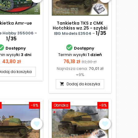
kietka Amr-ue
Tankietka TKS z CMK
Hotchkiss wz.25 - szybki
montaż
1/35
e Hobby 355006 -
IBG Models E3504 -
1/35


Dostępny
Dostępny
in wysyłki
3 dni
Termin wysyłki
1 dzień
Cena
Cena
Cena
43,80 zł
76,18 zł
82,80 zł
Najniższa cena:
70,01 zł
podstawowa
Dodaj do koszyka
+9%
Dodaj do koszyka

-8%
Obniżka
-8%