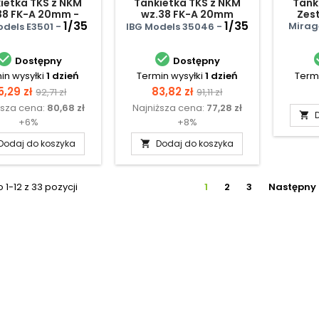
ietka TKS z NKM
Tankietka TKS z NKM
Tank
38 FK-A 20mm -
wz.38 FK-A 20mm
Zes
staw Startowy
1/35
1/35
Zao
Mirag
odels E3501 -
IBG Models 35046 -


Dostępny
Dostępny
in wysyłki
1 dzień
Termin wysyłki
1 dzień
Termi
ena
Cena
Cena
Cena
5,29 zł
83,82 zł
92,71 zł
91,11 zł
ższa cena:
80,68 zł
Najniższa cena:
77,28 zł
podstawowa
podstawowa

+6%
+8%
Dodaj do koszyka
Dodaj do koszyka

1-12 z 33 pozycji
1
2
3
Następny