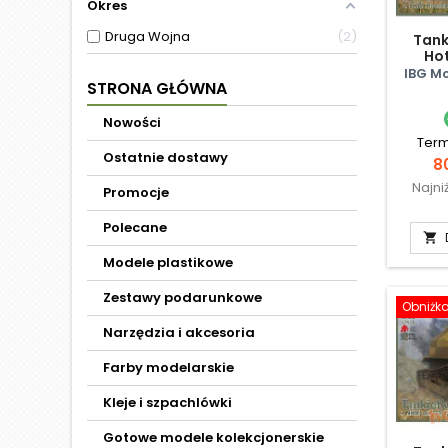
Okres
Druga Wojna
2
Tank
Hot
Ze
IBG M
STRONA GŁÓWNA
Nowości
Term
Ostatnie dostawy
C
80
Najni
Promocje
Polecane

Modele plastikowe
Zestawy podarunkowe
Obniżk
Narzędzia i akcesoria
Farby modelarskie
Kleje i szpachlówki
Gotowe modele kolekcjonerskie