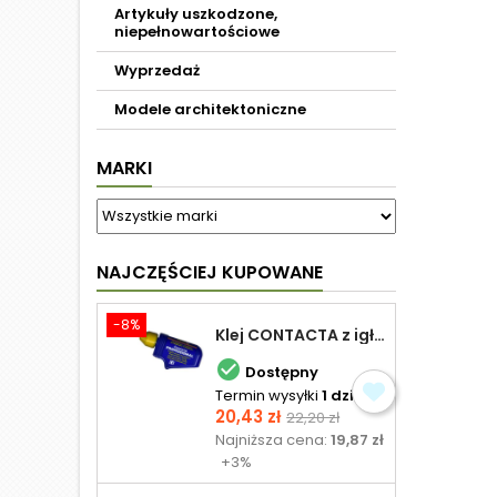
Artykuły uszkodzone,
niepełnowartościowe
Wyprzedaż
Modele architektoniczne
MARKI
NAJCZĘŚCIEJ KUPOWANE
-8%
Klej CONTACTA z igłą do plastiku 25,0 g

Dostępny
Termin wysyłki
1 dzień
Cena
Cena
20,43 zł
22,20 zł
podstawowa
Najniższa cena:
19,87 zł
+3%