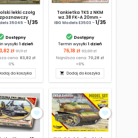
olski lekki czołg
Tankietka TKS z NKM
ozpoznawczy
wz.38 FK-A 20mm -
(tankietka)
1/35
szybki montaż
1/35
dels 35045 -
IBG Models E3503 -


Dostępny
Dostępny
n wysyłki
1 dzień
Termin wysyłki
1 dzień
ena
Cena
Cena
Cena
3,82 zł
76,18 zł
91,11 zł
82,80 zł
ższa cena:
83,82 zł
Najniższa cena:
70,28 zł
podstawowa
podstawowa
0%
+8%
Dodaj do koszyka
Dodaj do koszyka
