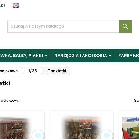
.pl
aloguj

y zapisać produkty do Schowka, musisz się zalogować.
WNA, BALSY, PIANKI
NARZĘDZIA I AKCESORIA
FARBY M
Anuluj
Zalogu
wojskowe
1/35
Tankietki
etki
produktów.
So