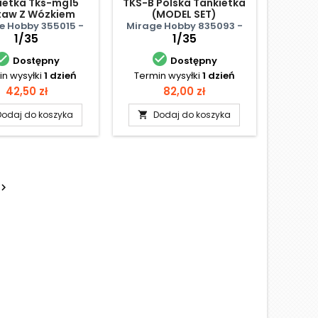
ietka Tks-mg15
TKS-B Polska Tankietka
taw Z Wózkiem
(MODEL SET)
patrzeniowym
e Hobby 355015 -
Mirage Hobby 835093 -
1/35
1/35


Dostępny
Dostępny
n wysyłki
1 dzień
Termin wysyłki
1 dzień
Cena
Cena
42,50 zł
82,00 zł
Dodaj do koszyka
Dodaj do koszyka

