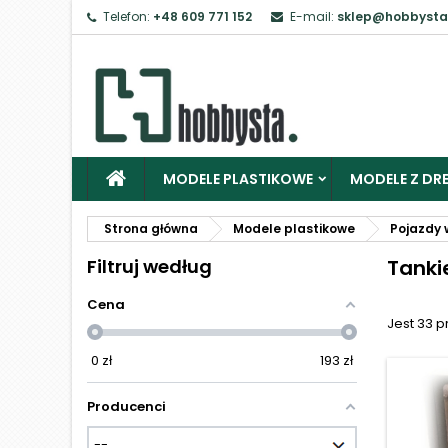
Telefon:
+48 609 771 152
E-mail:
sklep@hobbysta
Z
Ab
MODELE PLASTIKOWE
MODELE Z DRE
Strona główna
Modele plastikowe
Pojazdy 
Filtruj według
Tanki
Cena
Jest 33 
0
zł
193
zł
Producenci