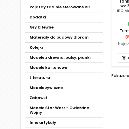
Tank
wz.
Pojazdy zdalnie sterowane RC
Ze
IBG M
Dodatki
Gry bitewne
Term
C
8
Materiały do budowy dioram
Najni
Kolejki
Modele z drewna, balsy, pianki

Modele kartonowe
Pokazano 
Literatura
Modele żywiczne
Zabawki
Modele Star Wars - Gwiezdne
Wojny
Inne artykuły