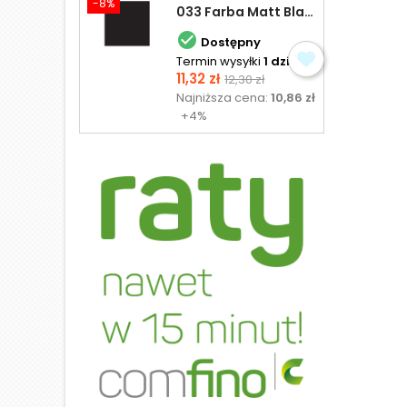
-8%
033 Farba Matt Black - olejna

Dostępny
Termin wysyłki
1 dzień
Cena
Cena
11,32 zł
12,30 zł
podstawowa
Najniższa cena:
10,86 zł
+4%