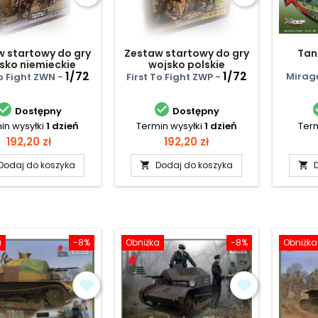
w startowy do gry
Zestaw startowy do gry
Tan
sko niemieckie
wojsko polskie
1/72
1/72
Mirag
To Fight ZWN -
First To Fight ZWP -


Dostępny
Dostępny
in wysyłki
1 dzień
Termin wysyłki
1 dzień
Term
Cena
Cena
192,20 zł
192,20 zł
Dodaj do koszyka
Dodaj do koszyka


a
-8%
Obniżka
-8%
Obniżka