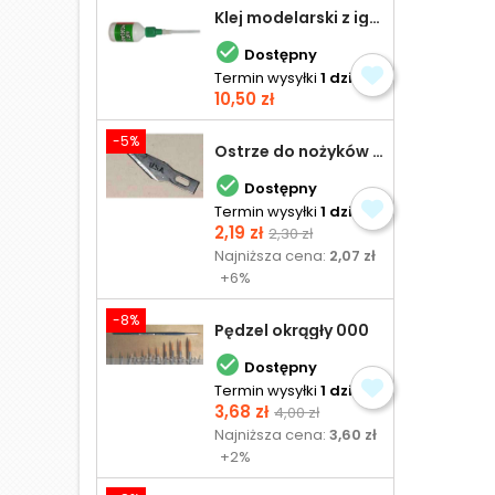
Klej modelarski z igłą 30 ml

Dostępny
Termin wysyłki
1 dzień
Cena
10,50 zł
-5%
Ostrze do nożyków Excel

Dostępny
Termin wysyłki
1 dzień
Cena
Cena
2,19 zł
2,30 zł
podstawowa
Najniższa cena:
2,07 zł
+6%
-8%
Pędzel okrągły 000

Dostępny
Termin wysyłki
1 dzień
Cena
Cena
3,68 zł
4,00 zł
podstawowa
Najniższa cena:
3,60 zł
+2%