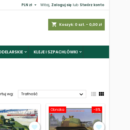

PLN zł
Witaj,
Zaloguj się
lub
Stwórz konto
×
shopping_cart
Koszyk:
0
szt. - 0,00 zł
ODELARSKIE
KLEJE I SZPACHLÓWKI
j



rtuj wg:
Trafność
Obniżka
-8%