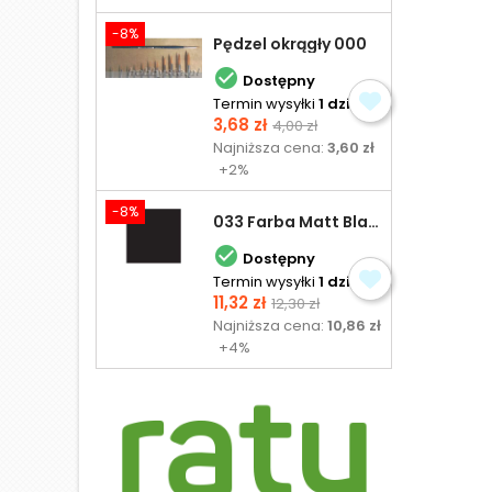
-8%
Pędzel okrągły 000

Dostępny
Termin wysyłki
1 dzień
Cena
Cena
3,68 zł
4,00 zł
podstawowa
Najniższa cena:
3,60 zł
+2%
-8%
033 Farba Matt Black - olejna

Dostępny
Termin wysyłki
1 dzień
Cena
Cena
11,32 zł
12,30 zł
podstawowa
Najniższa cena:
10,86 zł
+4%