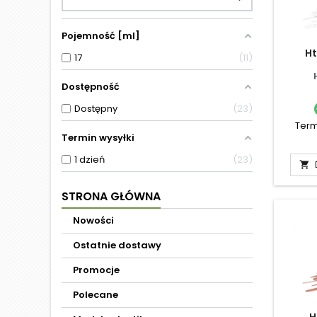
Pojemność [ml]
Ht
17
11
Dostępność
Dostępny
23
Term
Termin wysyłki
1 dzień
23

STRONA GŁÓWNA
Nowości
Ostatnie dostawy
Promocje
Polecane
H