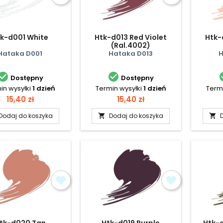
k-d001 White
Htk-d013 Red Violet
Htk-
(Ral.4002)
Hataka D001
Hataka D013
H


Dostępny
Dostępny
in wysyłki
1 dzień
Termin wysyłki
1 dzień
Termi
Cena
Cena
15,40 zł
15,40 zł
Dodaj do koszyka
Dodaj do koszyka


tk-d020 Tan
Htk-d019 Purple
Htk-d