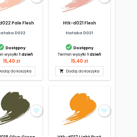
d022 Pale Flesh
Htk-d021 Flesh
ataka D022
Hataka D021


Dostępny
Dostępny
n wysyłki
1 dzień
Termin wysyłki
1 dzień
Cena
Cena
15,40 zł
15,40 zł
Dodaj do koszyka
Dodaj do koszyka

018 Olive Green
Htk-d017 Light Rust