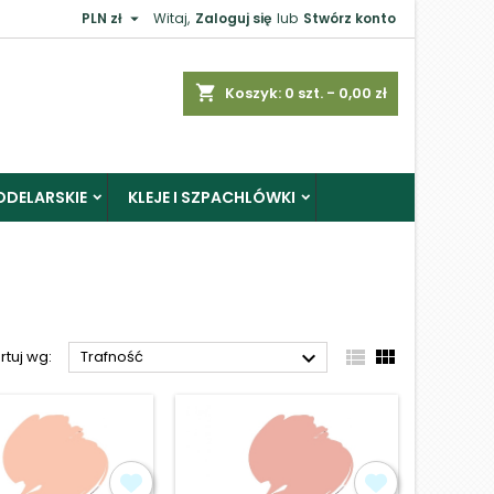

PLN zł
Witaj,
Zaloguj się
lub
Stwórz konto
×
shopping_cart
Koszyk:
0
szt. - 0,00 zł
ODELARSKIE
KLEJE I SZPACHLÓWKI
j



rtuj wg:
Trafność