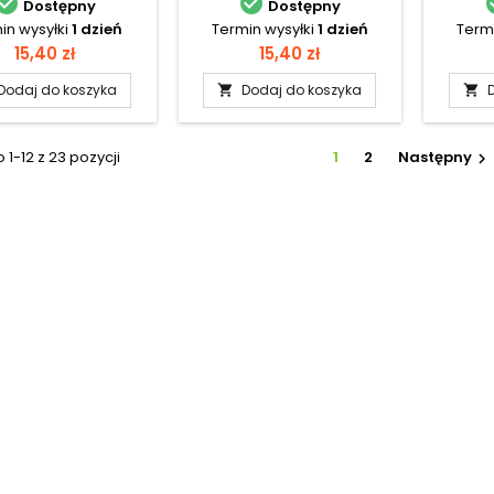


Dostępny
Dostępny
in wysyłki
1 dzień
Termin wysyłki
1 dzień
Termi
Cena
Cena
15,40 zł
15,40 zł
Dodaj do koszyka
Dodaj do koszyka


1-12 z 23 pozycji
1
2
Następny
