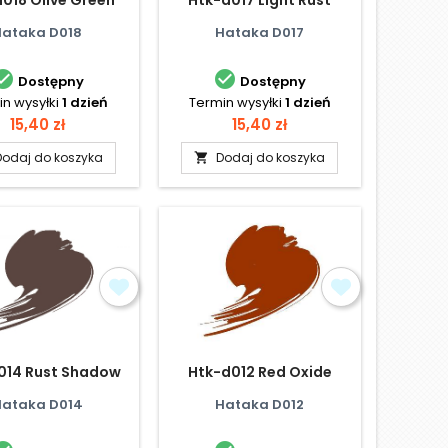
Hataka D018
Hataka D017


Dostępny
Dostępny
n wysyłki
1 dzień
Termin wysyłki
1 dzień
Cena
Cena
15,40 zł
15,40 zł
Dodaj do koszyka
Dodaj do koszyka

014 Rust Shadow
Htk-d012 Red Oxide
Hataka D014
Hataka D012