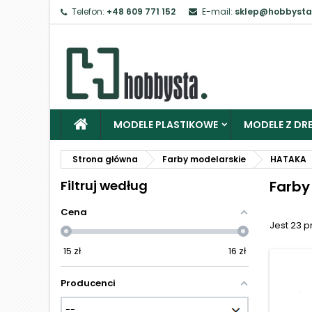
Telefon:
+48 609 771 152
E-mail:
sklep@hobbysta
Z
Ab
MODELE PLASTIKOWE
MODELE Z DRE
Strona główna
Farby modelarskie
HATAKA
Filtruj według
Farby
Cena
Jest 23 
15
zł
16
zł
Producenci