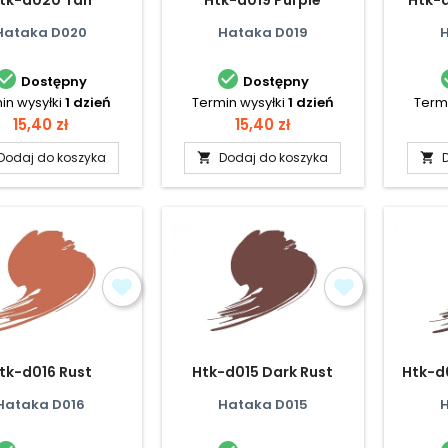
Hataka D020
Hataka D019


Dostępny
Dostępny
in wysyłki
1 dzień
Termin wysyłki
1 dzień
Termi
Cena
Cena
15,40 zł
15,40 zł
Dodaj do koszyka
Dodaj do koszyka


tk-d016 Rust
Htk-d015 Dark Rust
Htk-d
Hataka D016
Hataka D015