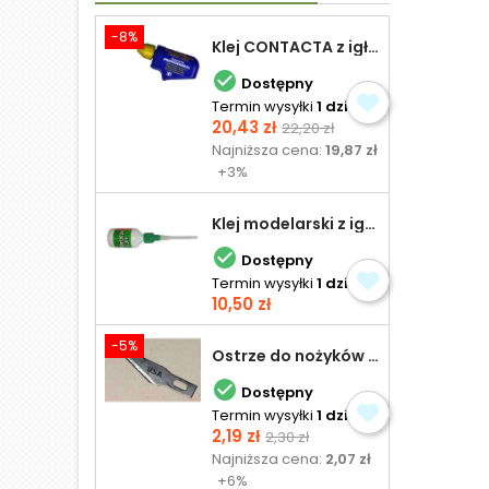
-8%
Klej CONTACTA z igłą do plastiku 25,0 g

Dostępny
Termin wysyłki
1 dzień
Cena
Cena
20,43 zł
22,20 zł
podstawowa
Najniższa cena:
19,87 zł
+3%
Klej modelarski z igłą 30 ml

Dostępny
Termin wysyłki
1 dzień
Cena
10,50 zł
-5%
Ostrze do nożyków Excel

Dostępny
Termin wysyłki
1 dzień
Cena
Cena
2,19 zł
2,30 zł
podstawowa
Najniższa cena:
2,07 zł
+6%