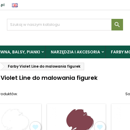
.pl
aloguj

y zapisać produkty do Schowka, musisz się zalogować.
WNA, BALSY, PIANKI
NARZĘDZIA I AKCESORIA
FARBY M
Anuluj
Zalogu
Farby Violet Line do malowania figurek
 Violet Line do malowania figurek
produktów.
So