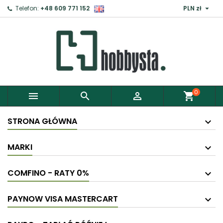

Telefon:
+48 609 771 152
PLN zł
×
Zaloguj
Aby zapisać produkty do Schowka, musisz się
zalogować.
0



shopping_cart
Anuluj
Zaloguj
STRONA GŁÓWNA
MARKI
COMFINO - RATY 0%
PAYNOW VISA MASTERCART