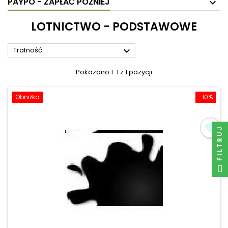
PAYPO - ZAPŁAĆ PÓŹNIEJ
LOTNICTWO - PODSTAWOWE

Trafność
Pokazano 1-1 z 1 pozycji
Obniżka
-10%
FILTRUJ