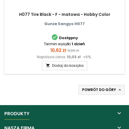
H077 Tire Black - F - matowa - Hobby Color
Gunze Sangyo H077

Dostępny
Termin wysyłki
1 dzień
Cena
Cena
10,62 zł
11,80 zł
Najniższa cena:
10,03 zł
+6%
podstawowa
Dodaj do koszyka

POWRÓT DO GÓRY


PRODUKTY

NASZA FIRMA