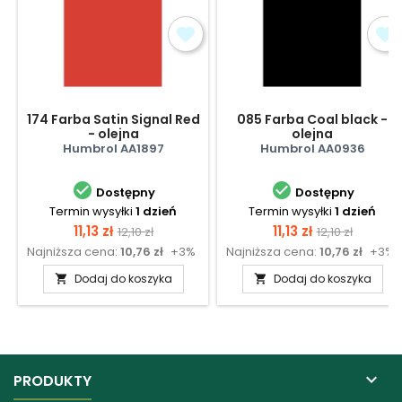
174 Farba Satin Signal Red
085 Farba Coal black -
- olejna
olejna
Humbrol AA1897
Humbrol AA0936


Dostępny
Dostępny
Termin wysyłki
1 dzień
Termin wysyłki
1 dzień
Cena
Cena
Cena
Cena
11,13 zł
11,13 zł
12,10 zł
12,10 zł
Najniższa cena:
10,76 zł
+3%
Najniższa cena:
10,76 zł
+3%
podstawowa
podstawow
Dodaj do koszyka
Dodaj do koszyka



PRODUKTY