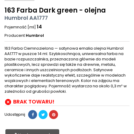
163 Farba Dark green - olejna
Humbrol AA1777
14
Pojemność [ml]
Producent
Humbrol
163 Farba Ciemnozielona — satynowa emalia olejna Humbrol
AA1777 w puszce 14 ml. Szybkoschnąca, uniwersalna farba na
bazie rozpuszczalnika, przeznaczona głównie do modeli
plastikowych, lecz sprawdzi się także na drewnie, metalu,
ceramice i innych uszczelnionych podłożach. Satynowe
wykończenie daje realistyczny efekt, szczególnie w modelach
wojskowych i elementach terenowych. Kolor na zdjęciu ma
charakter poglądowy. Pojemność wystarcza na około 0,3 m² w
zależności od grubości powłoki.
BRAK TOWARU!

Udostępnij