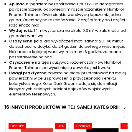
Aplikacja:
pędzlem bezpośrednio z puszki lub aerografem
po rozcieńczeniu odpowiednim rozcieńczalnikiem Humbrol
Enamel Thinners. Dwie cienkie warstwy są lepsze niż jedna
gruba. Orientacyjne rozcieńczanie: 2 części farby do 1 części
rozcieńczalnika.
Wydajność:
14 ml wystarcza na około 0,3 m² w zależności od
grubości warstwy.
Czasy schnięcia:
dla wykończeń mat i satyna: 20–40 minut
do suchości w dotyku; do 24 godzin do pełnego wyschnięcia.
Nakładanie kolejnej warstwy: minimum 6 godzin, zalecane
pozostawienie na noc.
Czyszczenie narzędzi:
używać rozcieńczalników Humbrol
Enamel Thinners; po wyschnięciu powłoka jest trwała.
Uwagi praktyczne:
zawsze najpierw przetestować na małej
powierzchni w celu sprawdzenia przyczepności i efektu
kolorystycznego. Kolor Dark Green nadaje się do imitacji
klasycznych zielonych odcieni pojazdów wojskowych i
elementów terenowych.
16 INNYCH PRODUKTÓW W TEJ SAMEJ KATEGORII:
>
<
Obniżka
-8%
Obniżka
-8%