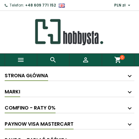

Telefon:
+48 609 771 152
PLN zł
0



shopping_cart
STRONA GŁÓWNA
MARKI
COMFINO - RATY 0%
PAYNOW VISA MASTERCART