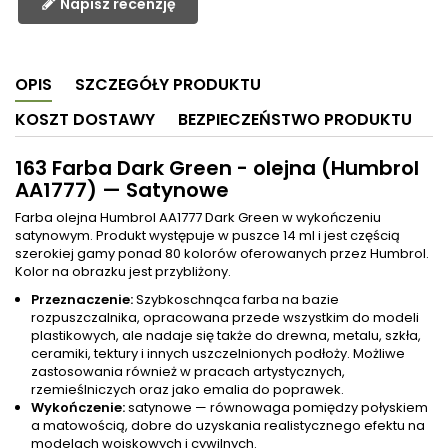
Napisz recenzję
OPIS
SZCZEGÓŁY PRODUKTU
KOSZT DOSTAWY
BEZPIECZEŃSTWO PRODUKTU
163 Farba Dark Green - olejna (Humbrol
AA1777) — Satynowe
Farba olejna Humbrol AA1777 Dark Green w wykończeniu
satynowym. Produkt występuje w puszce 14 ml i jest częścią
szerokiej gamy ponad 80 kolorów oferowanych przez Humbrol.
Kolor na obrazku jest przybliżony.
Przeznaczenie:
Szybkoschnąca farba na bazie
rozpuszczalnika, opracowana przede wszystkim do modeli
plastikowych, ale nadaje się także do drewna, metalu, szkła,
ceramiki, tektury i innych uszczelnionych podłoży. Możliwe
zastosowania również w pracach artystycznych,
rzemieślniczych oraz jako emalia do poprawek.
Wykończenie:
satynowe — równowaga pomiędzy połyskiem
a matowością, dobre do uzyskania realistycznego efektu na
modelach wojskowych i cywilnych.