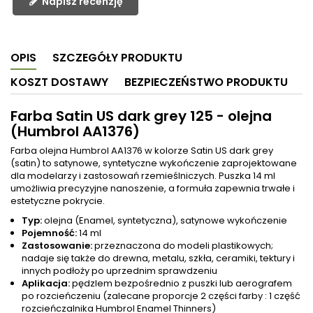
Napisz recenzję
OPIS
SZCZEGÓŁY PRODUKTU
KOSZT DOSTAWY
BEZPIECZEŃSTWO PRODUKTU
Farba Satin US dark grey 125 - olejna
(Humbrol AA1376)
Farba olejna Humbrol AA1376 w kolorze Satin US dark grey
(satin) to satynowe, syntetyczne wykończenie zaprojektowane
dla modelarzy i zastosowań rzemieślniczych. Puszka 14 ml
umożliwia precyzyjne nanoszenie, a formuła zapewnia trwałe i
estetyczne pokrycie.
Typ:
olejna (Enamel, syntetyczna), satynowe wykończenie
Pojemność:
14 ml
Zastosowanie:
przeznaczona do modeli plastikowych;
nadaje się także do drewna, metalu, szkła, ceramiki, tektury i
innych podłoży po uprzednim sprawdzeniu
Aplikacja:
pędzlem bezpośrednio z puszki lub aerografem
po rozcieńczeniu (zalecane proporcje 2 części farby : 1 część
rozcieńczalnika Humbrol Enamel Thinners)