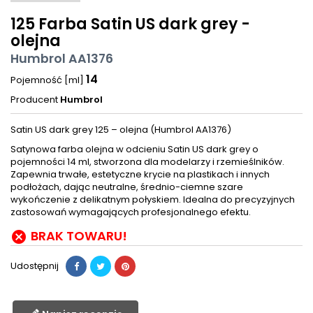
125 Farba Satin US dark grey -
olejna
Humbrol AA1376
14
Pojemność [ml]
Producent
Humbrol
Satin US dark grey 125 – olejna (Humbrol AA1376)
Satynowa farba olejna w odcieniu Satin US dark grey o
pojemności 14 ml, stworzona dla modelarzy i rzemieślników.
Zapewnia trwałe, estetyczne krycie na plastikach i innych
podłożach, dając neutralne, średnio-ciemne szare
wykończenie z delikatnym połyskiem. Idealna do precyzyjnych
zastosowań wymagających profesjonalnego efektu.
BRAK TOWARU!

Udostępnij