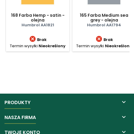
168 Farba Hemp - satin -
165 Farba Medium sea
olejna
grey - olejna
Humbrol AA1821
Humbrol AA1794


Brak
Brak
Termin wysyłki
Nieokreślony
Termin wysyłki
Nieokreślony

PRODUKTY

NASZA FIRMA

TWOJE KONTO