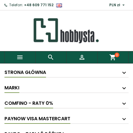

Telefon:
+48 609 771 152
PLN zł
0



shopping_cart
STRONA GŁÓWNA
MARKI
COMFINO - RATY 0%
PAYNOW VISA MASTERCART