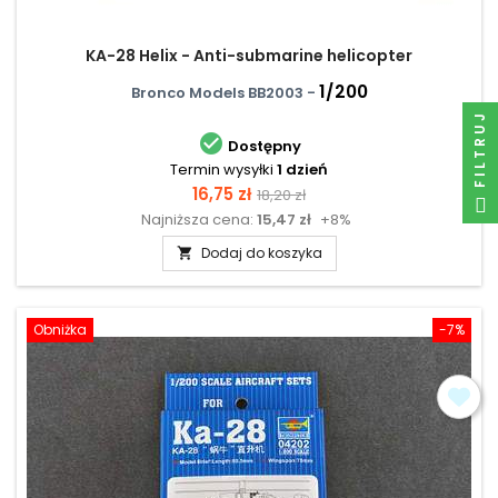
KA-28 Helix - Anti-submarine helicopter
1/200
Bronco Models BB2003 -
FILTRUJ

Dostępny
Termin wysyłki
1 dzień
Cena
Cena
16,75 zł
18,20 zł
Najniższa cena:
15,47 zł
+8%
podstawowa
Dodaj do koszyka

Obniżka
-7%