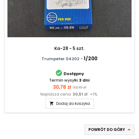
Ka-28 - 5 szt.
1/200
Trumpeter 04202 -

Dostępny
Termin wysyłki
3 dni
Cena
Cena
30,78 zł
33,10 zł
Najniższa cena:
30,51 zł
+1%
podstawowa
Dodaj do koszyka

POWRÓT DO GÓRY
