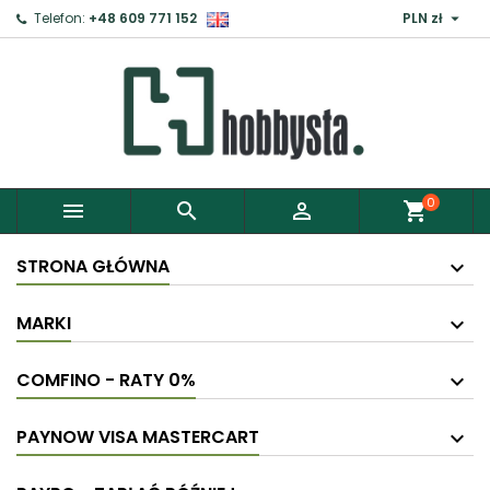

Telefon:
+48 609 771 152
PLN zł
×
Zaloguj
Aby zapisać produkty do Schowka, musisz się
zalogować.
0



shopping_cart
Anuluj
Zaloguj
STRONA GŁÓWNA
MARKI
COMFINO - RATY 0%
PAYNOW VISA MASTERCART