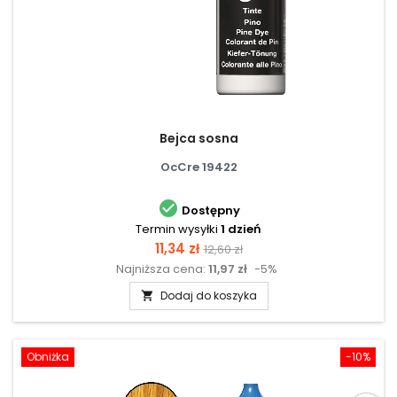
Bejca sosna
OcCre 19422

Dostępny
Termin wysyłki
1 dzień
Cena
Cena
11,34 zł
12,60 zł
Najniższa cena:
11,97 zł
-5%
podstawowa
Dodaj do koszyka

Obniżka
-10%