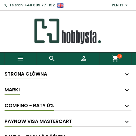

Telefon:
+48 609 771 152
PLN zł
×
Zaloguj
Aby zapisać produkty do Schowka, musisz się
zalogować.
0



shopping_cart
Anuluj
Zaloguj
STRONA GŁÓWNA
MARKI
COMFINO - RATY 0%
PAYNOW VISA MASTERCART