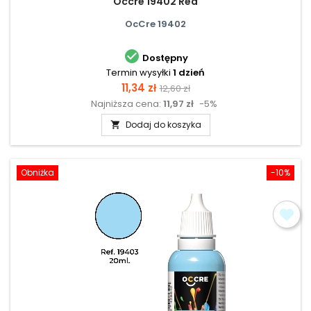
Occre 19402 Red
OcCre 19402

Dostępny
Termin wysyłki
1 dzień
Cena
Cena
11,34 zł
12,60 zł
Najniższa cena:
11,97 zł
-5%
podstawowa
Dodaj do koszyka

Obniżka
-10%