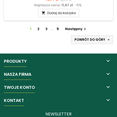
Najniższa cena:
11,97 zł
-5%
podstawowa
Dodaj do koszyka

1
2
3
…
5
Następny

POWRÓT DO GÓRY


PRODUKTY

NASZA FIRMA

TWOJE KONTO

KONTAKT
NEWSLETTER