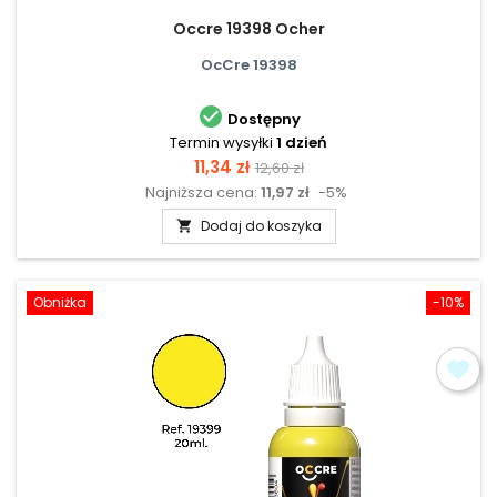
Occre 19398 Ocher
OcCre 19398

Dostępny
Termin wysyłki
1 dzień
Cena
Cena
11,34 zł
12,60 zł
Najniższa cena:
11,97 zł
-5%
podstawowa
Dodaj do koszyka

Obniżka
-10%