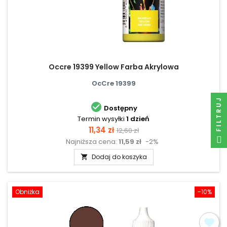
Occre 19399 Yellow Farba Akrylowa
OcCre 19399
FILTRUJ

Dostępny
Termin wysyłki
1 dzień
Cena
Cena
11,34 zł
12,60 zł
Najniższa cena:
11,59 zł
-2%
podstawowa
Dodaj do koszyka

Obniżka
-10%