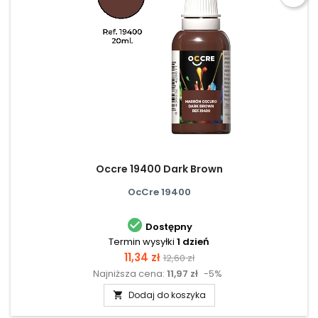
Occre 19400 Dark Brown
OcCre 19400

Dostępny
Termin wysyłki
1 dzień
Cena
Cena
11,34 zł
12,60 zł
Najniższa cena:
11,97 zł
-5%
podstawowa
Dodaj do koszyka
