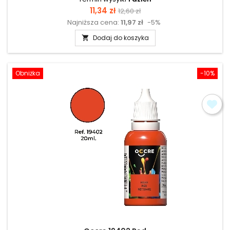
Cena
Cena
11,34 zł
12,60 zł
Najniższa cena:
11,97 zł
-5%
podstawowa
Dodaj do koszyka

Obniżka
-10%