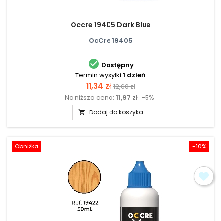
Occre 19405 Dark Blue
OcCre 19405

Dostępny
Termin wysyłki
1 dzień
Cena
Cena
11,34 zł
12,60 zł
Najniższa cena:
11,97 zł
-5%
podstawowa
Dodaj do koszyka

Obniżka
-10%