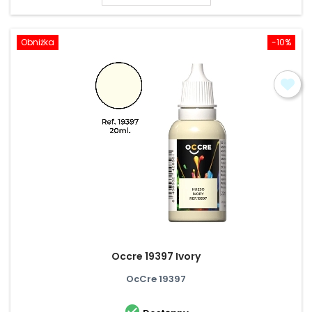
Obniżka
-10%
Occre 19397 Ivory
OcCre 19397
