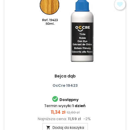
Bejca dąb
OcCre 19423

Dostępny
Termin wysyłki
1 dzień
Cena
Cena
11,34 zł
12,60 zł
Najniższa cena:
11,59 zł
-2%
podstawowa
Dodaj do koszyka
