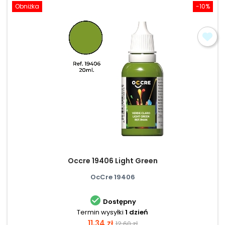
Obniżka
-10%
Occre 19406 Light Green
OcCre 19406

Dostępny
Termin wysyłki
1 dzień
Cena
Cena
11,34 zł
12,60 zł