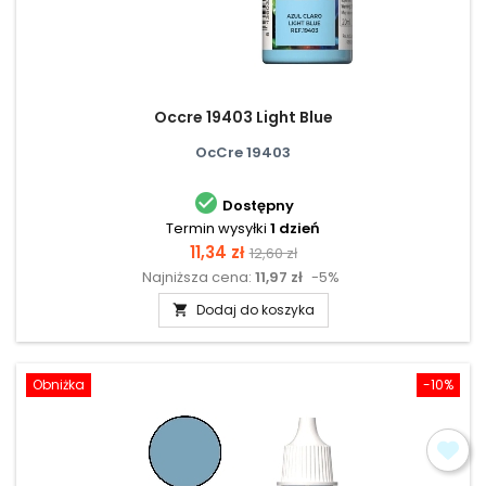
Occre 19403 Light Blue
OcCre 19403

Dostępny
Termin wysyłki
1 dzień
Cena
Cena
11,34 zł
12,60 zł
Najniższa cena:
11,97 zł
-5%
podstawowa
Dodaj do koszyka

Obniżka
-10%