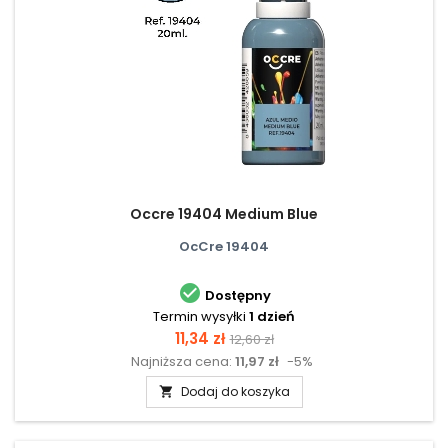
Occre 19404 Medium Blue
OcCre 19404

Dostępny
Termin wysyłki
1 dzień
Cena
Cena
11,34 zł
12,60 zł
Najniższa cena:
11,97 zł
-5%
podstawowa
Dodaj do koszyka
