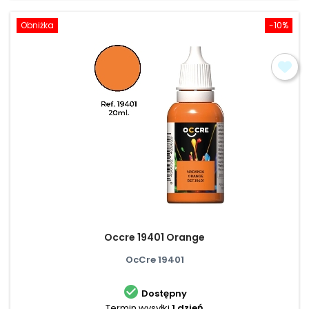
Obniżka
-10%
Occre 19401 Orange
OcCre 19401

Dostępny
Termin wysyłki
1 dzień