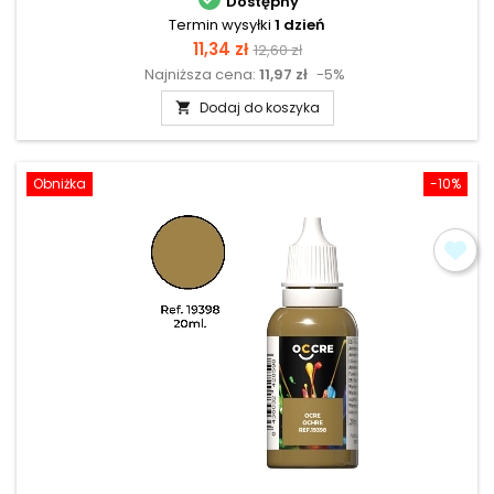
Dostępny
Termin wysyłki
1 dzień
Cena
Cena
11,34 zł
12,60 zł
Najniższa cena:
11,97 zł
-5%
podstawowa
Dodaj do koszyka

Obniżka
-10%