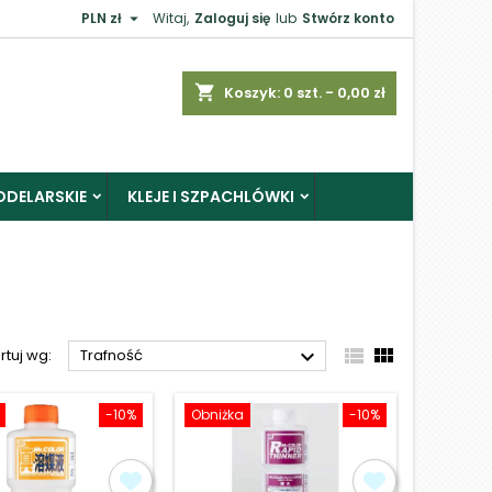

PLN zł
Witaj,
Zaloguj się
lub
Stwórz konto
×
shopping_cart
Koszyk:
0
szt. - 0,00 zł
ODELARSKIE
KLEJE I SZPACHLÓWKI
j



rtuj wg:
Trafność
-10%
Obniżka
-10%