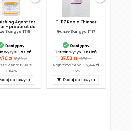
ishing Agent for
T-117 Rapid Thinner
or - preparat do
eneracji farb
ze Sangyo T115
Gunze Sangyo T117


Dostępny
Dostępny
n wysyłki
1 dzień
Termin wysyłki
1 dzień
ena
Cena
Cena
Cena
,70 zł
37,53 zł
31,89 zł
41,70 zł
ższa cena:
6,93 zł
Najniższa cena:
35,44 zł
podstawowa
podstawowa
+314%
+6%
Dodaj do koszyka
Dodaj do koszyka
