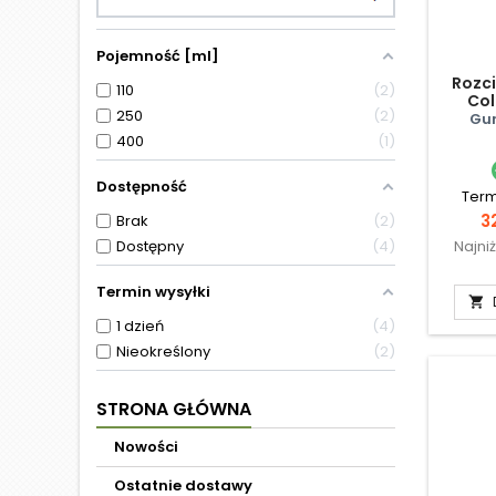
Pojemność [ml]
Rozci
110
2
Col
250
2
Gun
400
1
Dostępność
Term
C
3
Brak
2
Dostępny
4
Najni
Termin wysyłki

1 dzień
4
Nieokreślony
2
STRONA GŁÓWNA
Nowości
Ostatnie dostawy