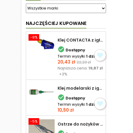
NAJCZĘŚCIEJ KUPOWANE
-8%
Klej CONTACTA z igłą do plastiku 25,0 g

Dostępny
Termin wysyłki
1 dzień
Cena
Cena
20,43 zł
22,20 zł
podstawowa
Najniższa cena:
19,87 zł
+3%
Klej modelarski z igłą 30 ml

Dostępny
Termin wysyłki
1 dzień
Cena
10,50 zł
-5%
Ostrze do nożyków Excel