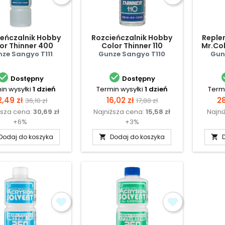
eńczalnik Hobby
Rozcieńczalnik Hobby
Replen
or Thinner 400
Color Thinner 110
Mr.Col
reg
ze Sangyo T111
Gunze Sangyo T110
Gun


Dostępny
Dostępny
in wysyłki
1 dzień
Termin wysyłki
1 dzień
Termi
ena
Cena
Cena
Cena
C
2,49 zł
16,02 zł
28
36,10 zł
17,80 zł
ższa cena:
30,69 zł
Najniższa cena:
15,58 zł
Najni
podstawowa
podstawowa
+6%
+3%
Dodaj do koszyka
Dodaj do koszyka

