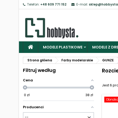
Telefon:
+48 609 771 152
E-mail:
sklep@hobbysta
Z
Ab
MODELE PLASTIKOWE
MODELE Z DRE
Strona główna
Farby modelarskie
GUNZE
Filtruj według
Rozci
Cena
Jest 6 pr
0
zł
38
zł
Obniżk
Producenci