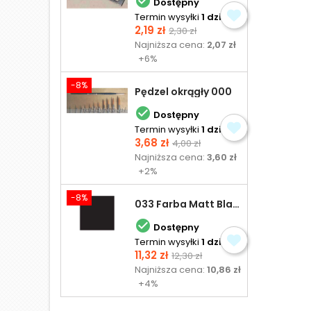

Dostępny
Termin wysyłki
1 dzień
Cena
Cena
2,19 zł
2,30 zł
podstawowa
Najniższa cena:
2,07 zł
+6%
-8%
Pędzel okrągły 000

Dostępny
Termin wysyłki
1 dzień
Cena
Cena
3,68 zł
4,00 zł
podstawowa
Najniższa cena:
3,60 zł
+2%
-8%
033 Farba Matt Black - olejna

Dostępny
Termin wysyłki
1 dzień
Cena
Cena
11,32 zł
12,30 zł
podstawowa
Najniższa cena:
10,86 zł
+4%