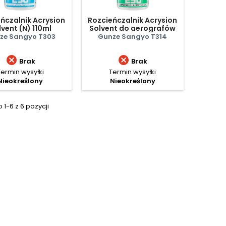
ńczalnik Acrysion
Rozcieńczalnik Acrysion
lvent (N) 110ml
Solvent do aerografów
(N) 250ml
ze Sangyo T303
Gunze Sangyo T314


Brak
Brak
Termin wysyłki
Termin wysyłki
Nieokreślony
Nieokreślony
1-6 z 6 pozycji