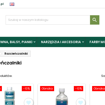
.pl
aloguj

y zapisać produkty do Schowka, musisz się zalogować.
WNA, BALSY, PIANKI
NARZĘDZIA I AKCESORIA
FARBY M
Anuluj
Zalogu
Rozcieńczalniki
eńczalniki
oduktów.
So
a
-10%
Obniżka
-10%
Obniżka