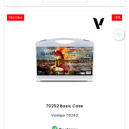
Obniżka
-8%
70252 Basic Case
Vallejo 70252
