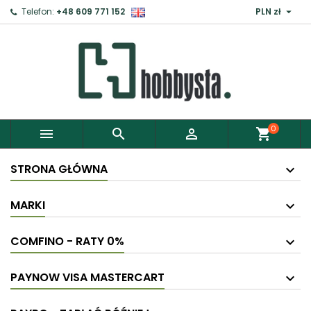

Telefon:
+48 609 771 152
PLN zł
×
Zaloguj
Aby zapisać produkty do Schowka, musisz się
zalogować.
0



shopping_cart
Anuluj
Zaloguj
STRONA GŁÓWNA
MARKI
COMFINO - RATY 0%
PAYNOW VISA MASTERCART