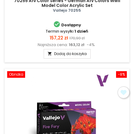
70255 Afv Color Series - German Afv Colors Wwii
Model Color Acrylic Set
Vallejo 70255

Dostępny
Termin wysyłki
1 dzień
Cena
Cena
157,22 zł
170,90 zł
Najniższa cena:
163,12 zł
-4%
podstawowa
Dodaj do koszyka

Obniżka
-8%