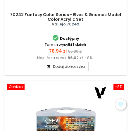
70242 Fantasy Color Series - Elves & Gnomes Model
Color Acrylic Set
Vallejo 70242

Dostępny
Termin wysyłki
1 dzień
Cena
Cena
78,94 zł
85,80 zł
Najniższa cena:
86,02 zł
-8%
podstawowa
Dodaj do koszyka

Obniżka
-8%