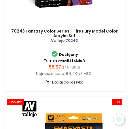
70243 Fantasy Color Series - Fire Fury Model Color
Acrylic Set
Vallejo 70243

Dostępny
Termin wysyłki
1 dzień
Cena
Cena
58,97 zł
64,10 zł
Najniższa cena:
64,40 zł
-8%
podstawowa
Dodaj do koszyka

Obniżka
-8%