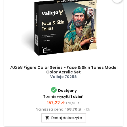
70258 Figure Color Series - Face & Skin Tones Model
Color Acrylic Set
Vallejo 70258

Dostępny
Termin wysyłki
1 dzień
Cena
Cena
157,22 zł
170,90 zł
Najniższa cena:
158,70 zł
-1%
podstawowa
Dodaj do koszyka
