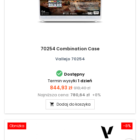
70254 Combination Case
Vallejo 70254

Dostępny
Termin wysyłki
1 dzień
Cena
Cena
844,93 zł
918,40 zł
Najniższa cena:
780,64 zł
+8%
podstawowa
Dodaj do koszyka

Obniżka
-8%