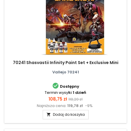
70241 Shasvastii Infinity Paint Set + Exclusive Mini
Vallejo 70241

Dostępny
Termin wysyłki
1 dzień
Cena
Cena
108,75 zł
118,20 zł
Najniższa cena:
119,78 zł
-9%
podstawowa
Dodaj do koszyka
