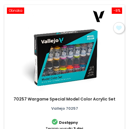
Obniżka
-8%
70257 Wargame Special Model Color Acrylic Set
Vallejo 70257

Dostępny
Termin wysyłki
3 dni