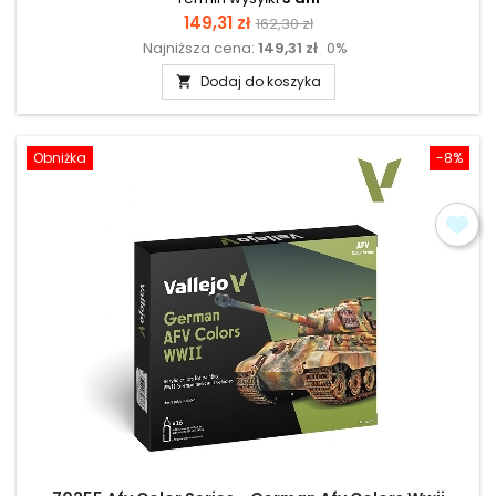
Cena
Cena
149,31 zł
162,30 zł
Najniższa cena:
149,31 zł
0%
podstawowa
Dodaj do koszyka

Obniżka
-8%