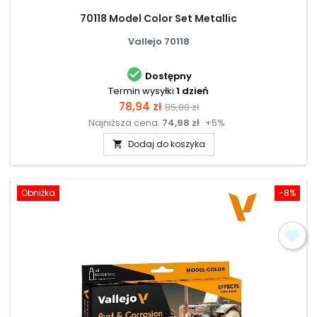
70118 Model Color Set Metallic
Vallejo 70118

Dostępny
Termin wysyłki
1 dzień
Cena
Cena
78,94 zł
85,80 zł
Najniższa cena:
74,98 zł
+5%
podstawowa
Dodaj do koszyka

Obniżka
-8%