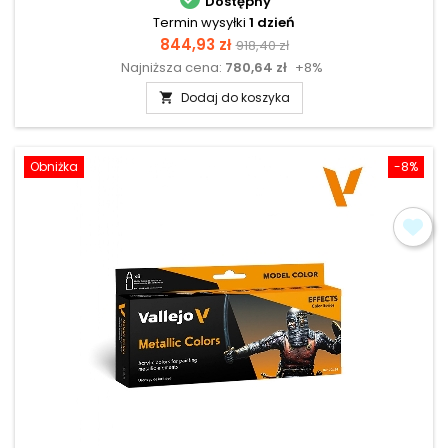
Dostępny
Termin wysyłki
1 dzień
Cena
Cena
844,93 zł
918,40 zł
Najniższa cena:
780,64 zł
+8%
podstawowa
Dodaj do koszyka

Obniżka
-8%