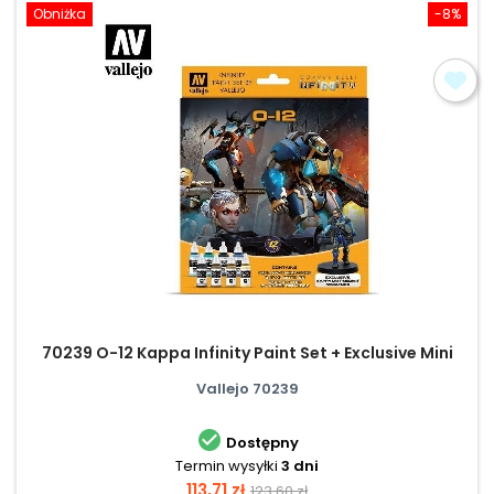
Obniżka
-8%
70239 O-12 Kappa Infinity Paint Set + Exclusive Mini
Vallejo 70239

Dostępny
Termin wysyłki
3 dni
Cena
Cena
113,71 zł
123,60 zł