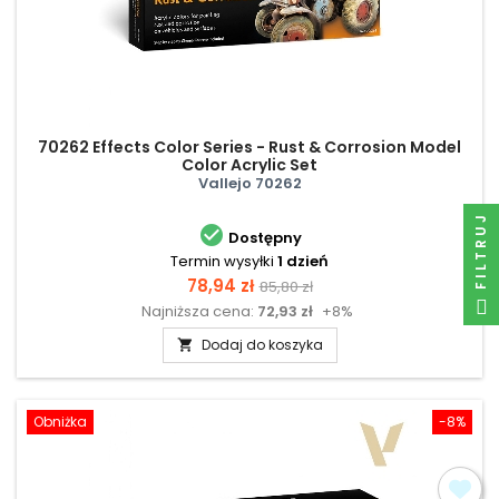
70262 Effects Color Series - Rust & Corrosion Model
Color Acrylic Set
Vallejo 70262
FILTRUJ

Dostępny
Termin wysyłki
1 dzień
Cena
Cena
78,94 zł
85,80 zł
Najniższa cena:
72,93 zł
+8%
podstawowa
Dodaj do koszyka

Obniżka
-8%