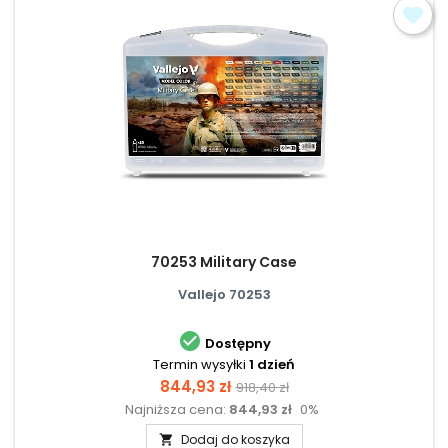
70253 Military Case
Vallejo 70253

Dostępny
Termin wysyłki
1 dzień
Cena
Cena
844,93 zł
918,40 zł
Najniższa cena:
844,93 zł
0%
podstawowa
Dodaj do koszyka
