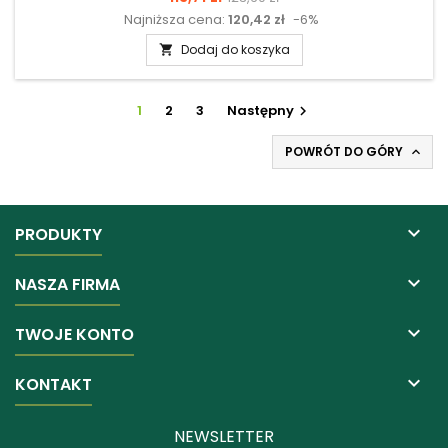
Najniższa cena:
120,42 zł
-6%
podstawowa
Dodaj do koszyka

1
2
3
Następny

POWRÓT DO GÓRY


PRODUKTY

NASZA FIRMA

TWOJE KONTO

KONTAKT
NEWSLETTER