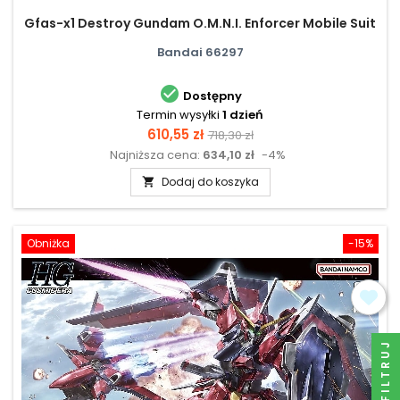
Gfas-x1 Destroy Gundam O.M.N.I. Enforcer Mobile Suit
Bandai 66297

Dostępny
Termin wysyłki
1 dzień
Cena
Cena
610,55 zł
718,30 zł
Najniższa cena:
634,10 zł
-4%
podstawowa
Dodaj do koszyka

Obniżka
-15%
FILTRUJ