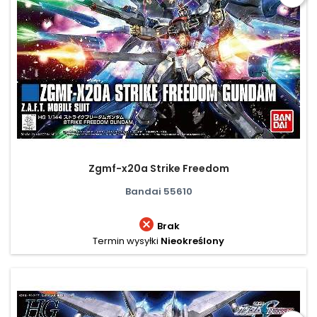
Zgmf-x20a Strike Freedom
Bandai 55610

Brak
Termin wysyłki
Nieokreślony