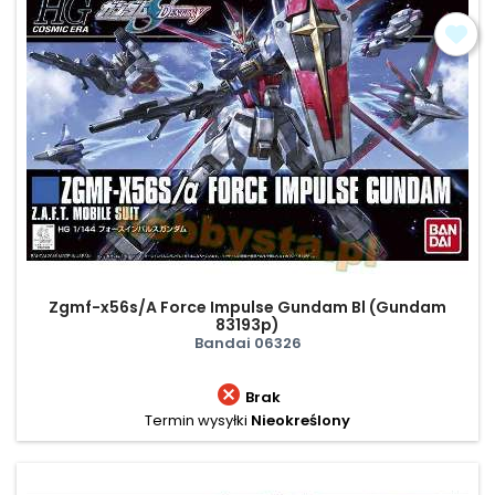
Zgmf-x56s/A Force Impulse Gundam Bl (Gundam
83193p)
Bandai 06326

Brak
Termin wysyłki
Nieokreślony