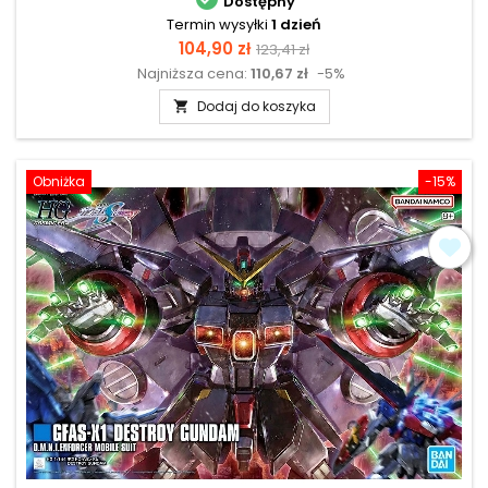
Dostępny
Termin wysyłki
1 dzień
Cena
Cena
104,90 zł
123,41 zł
Najniższa cena:
110,67 zł
-5%
podstawowa
Dodaj do koszyka

Obniżka
-15%