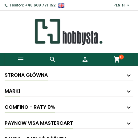

Telefon:
+48 609 771 152
PLN zł
×
Zaloguj
Aby zapisać produkty do Schowka, musisz się
zalogować.
0



shopping_cart
Anuluj
Zaloguj
STRONA GŁÓWNA
MARKI
COMFINO - RATY 0%
PAYNOW VISA MASTERCART