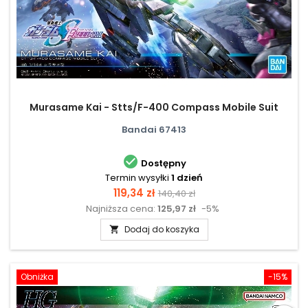
Murasame Kai - Stts/F-400 Compass Mobile Suit
Bandai 67413

Dostępny
Termin wysyłki
1 dzień
Cena
Cena
119,34 zł
140,40 zł
Najniższa cena:
125,97 zł
-5%
podstawowa
Dodaj do koszyka

Obniżka
-15%