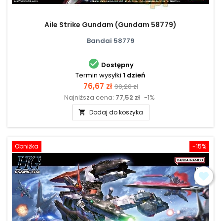
Aile Strike Gundam (Gundam 58779)
Bandai 58779

Dostępny
Termin wysyłki
1 dzień
Cena
Cena
76,67 zł
90,20 zł
Najniższa cena:
77,52 zł
-1%
podstawowa
Dodaj do koszyka

Obniżka
-15%