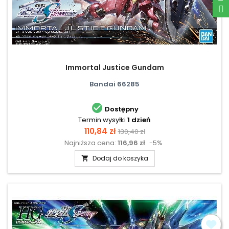
Immortal Justice Gundam
Bandai 66285

Dostępny
Termin wysyłki
1 dzień
Cena
Cena
110,84 zł
130,40 zł
Najniższa cena:
116,96 zł
-5%
podstawowa
Dodaj do koszyka
