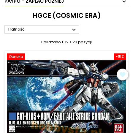
PAYPO - ZAPŁAĆ PÓŹNIEJ
HGCE (COSMIC ERA)

Trafność
Pokazano 1-12 z 23 pozycji
Obniżka
-15%