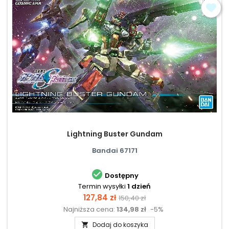
Lightning Buster Gundam
Bandai 67171

Dostępny
Termin wysyłki
1 dzień
Cena
Cena
127,84 zł
150,40 zł
Najniższa cena:
134,98 zł
-5%
podstawowa
Dodaj do koszyka
