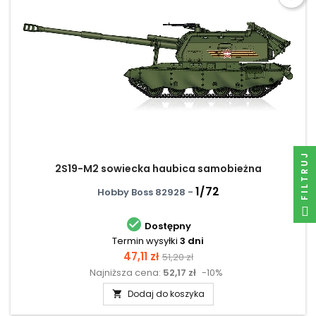
FILTRUJ
2S19-M2 sowiecka haubica samobieżna
1/72
Hobby Boss 82928 -

Dostępny
Termin wysyłki
3 dni
Cena
Cena
47,11 zł
51,20 zł
Najniższa cena:
52,17 zł
-10%
podstawowa
Dodaj do koszyka
