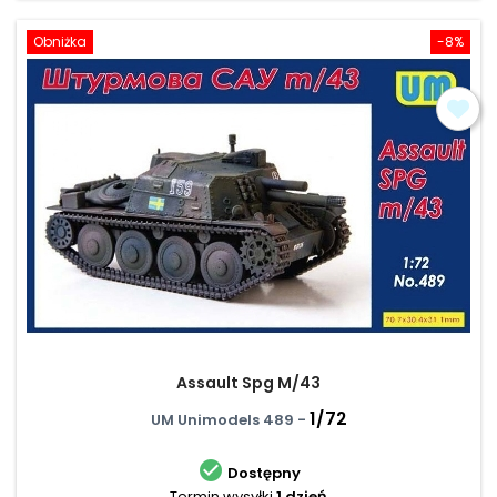
Obniżka
-8%
Assault Spg M/43
1/72
UM Unimodels 489 -

Dostępny
Termin wysyłki
1 dzień