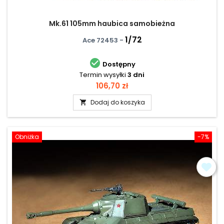
Mk.61 105mm haubica samobieżna
1/72
Ace 72453 -

Dostępny
Termin wysyłki
3 dni
Cena
106,70 zł
Dodaj do koszyka

Obniżka
-7%