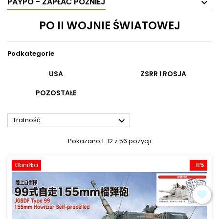
PAYPO - ZAPŁAĆ PÓŹNIEJ
PO II WOJNIE ŚWIATOWEJ
Podkategorie
USA
ZSRR I ROSJA
POZOSTAŁE

Trafność
Pokazano 1-12 z 56 pozycji
Obniżka
-8%