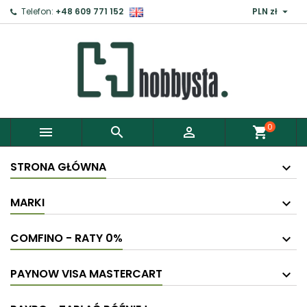

Telefon:
+48 609 771 152
PLN zł
×
Zaloguj
Aby zapisać produkty do Schowka, musisz się
zalogować.
0



shopping_cart
Anuluj
Zaloguj
STRONA GŁÓWNA
MARKI
COMFINO - RATY 0%
PAYNOW VISA MASTERCART