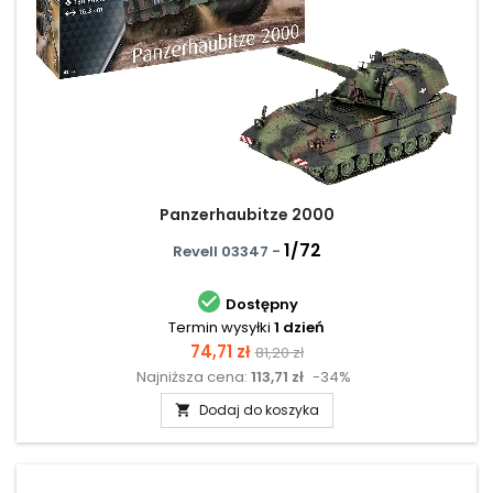
Panzerhaubitze 2000
1/72
Revell 03347 -

Dostępny
Termin wysyłki
1 dzień
Cena
Cena
74,71 zł
81,20 zł
Najniższa cena:
113,71 zł
-34%
podstawowa
Dodaj do koszyka
