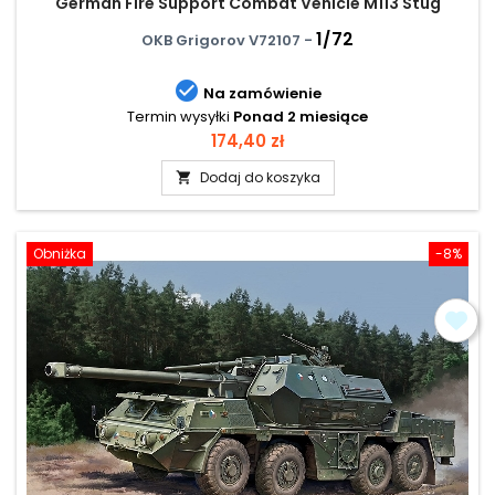
German Fire Support Combat Vehicle M113 Stug
1/72
OKB Grigorov V72107 -

Na zamówienie
Termin wysyłki
Ponad 2 miesiące
Cena
174,40 zł
Dodaj do koszyka

Obniżka
-8%