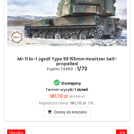
Mi-11 Ex-1 Jgsdf Type 99 155mm Howitzer Self-
propelled
1/72
Fujimi 72350 -

Dostępny
Termin wysyłki
1 dzień
Cena
Cena
181,70 zł
197,50 zł
Najniższa cena:
181,70 zł
0%
podstawowa
Dodaj do koszyka

Obniżka
-8%