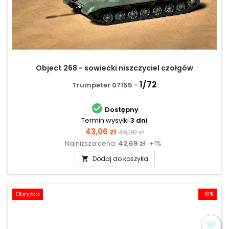
Object 268 - sowiecki niszczyciel czołgów
1/72
Trumpeter 07155 -

Dostępny
Termin wysyłki
3 dni
Cena
Cena
43,06 zł
46,30 zł
Najniższa cena:
42,69 zł
+1%
podstawowa
Dodaj do koszyka

Obniżka
-8%