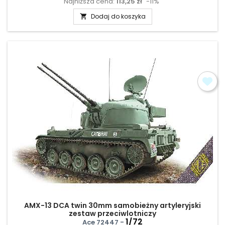
Najniższa cena:
113,25 zł
-11%
podstawowa
Dodaj do koszyka

AMX-13 DCA twin 30mm samobieżny artyleryjski
zestaw przeciwlotniczy
1/72
Ace 72447 -