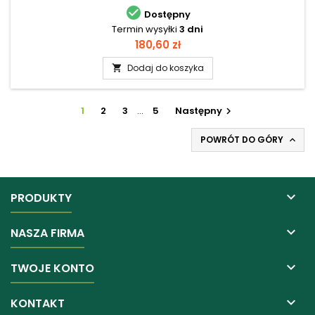

Dostępny
Termin wysyłki
3 dni
Cena
180,60 zł
Dodaj do koszyka

1
2
3
…
5
Następny

POWRÓT DO GÓRY


PRODUKTY

NASZA FIRMA

TWOJE KONTO

KONTAKT