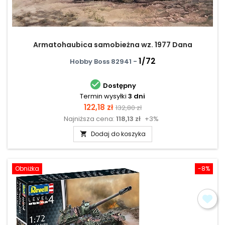
Armatohaubica samobieżna wz. 1977 Dana
1/72
Hobby Boss 82941 -

Dostępny
Termin wysyłki
3 dni
Cena
Cena
122,18 zł
132,80 zł
Najniższa cena:
118,13 zł
+3%
podstawowa
Dodaj do koszyka

Obniżka
-8%