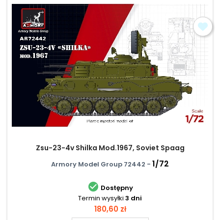
Zsu-23-4v Shilka Mod.1967, Soviet Spaag
1/72
Armory Model Group 72442 -

Dostępny
Termin wysyłki
3 dni
Cena
180,60 zł