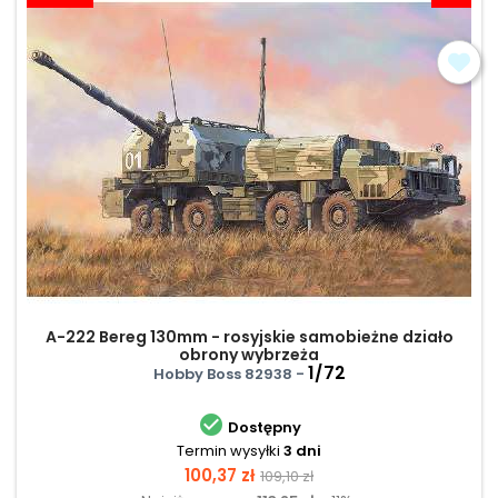
A-222 Bereg 130mm - rosyjskie samobieżne działo
obrony wybrzeża
1/72
Hobby Boss 82938 -

Dostępny
Termin wysyłki
3 dni
Cena
Cena
100,37 zł
109,10 zł