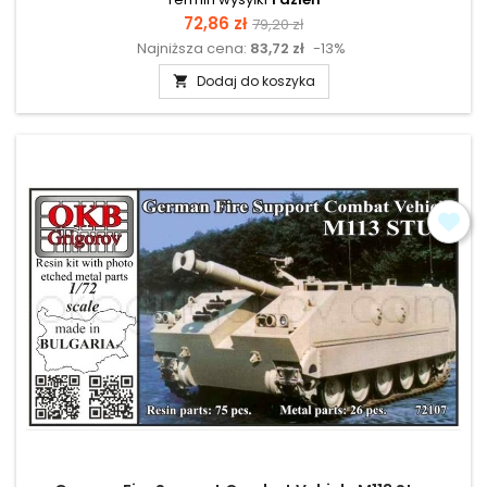
Cena
Cena
72,86 zł
79,20 zł
Najniższa cena:
83,72 zł
-13%
podstawowa
Dodaj do koszyka
