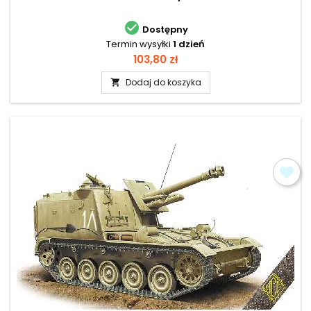

Dostępny
Termin wysyłki
1 dzień
Cena
103,80 zł
Dodaj do koszyka
