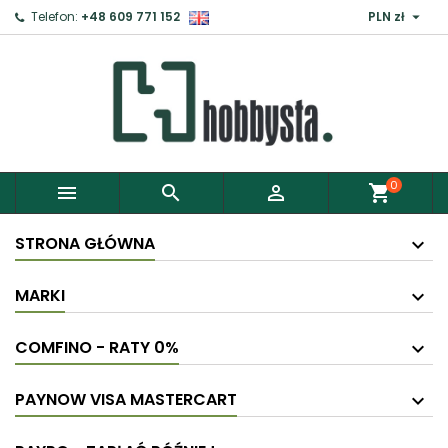

Telefon:
+48 609 771 152
PLN zł
×
Zaloguj
Aby zapisać produkty do Schowka, musisz się
zalogować.
0



shopping_cart
Anuluj
Zaloguj
STRONA GŁÓWNA
MARKI
COMFINO - RATY 0%
PAYNOW VISA MASTERCART