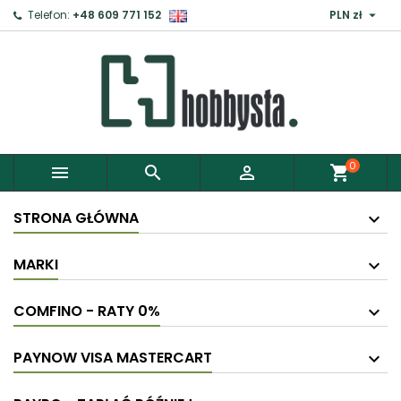

Telefon:
+48 609 771 152
PLN zł
×
Zaloguj
Aby zapisać produkty do Schowka, musisz się
zalogować.
0



shopping_cart
Anuluj
Zaloguj
STRONA GŁÓWNA
MARKI
COMFINO - RATY 0%
PAYNOW VISA MASTERCART