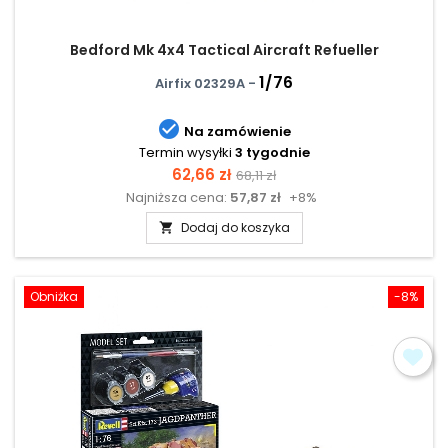
Bedford Mk 4x4 Tactical Aircraft Refueller
1/76
Airfix 02329A -

Na zamówienie
Termin wysyłki
3 tygodnie
Cena
Cena
62,66 zł
68,11 zł
Najniższa cena:
57,87 zł
+8%
podstawowa
Dodaj do koszyka

Obniżka
-8%