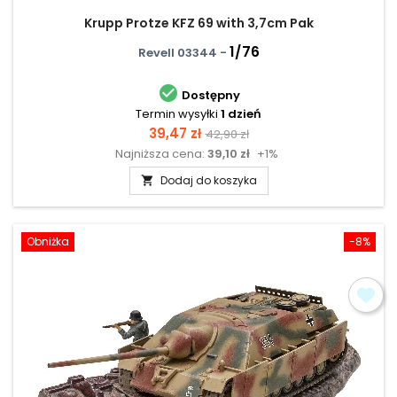
Krupp Protze KFZ 69 with 3,7cm Pak
1/76
Revell 03344 -

Dostępny
Termin wysyłki
1 dzień
Cena
Cena
39,47 zł
42,90 zł
Najniższa cena:
39,10 zł
+1%
podstawowa
Dodaj do koszyka

Obniżka
-8%