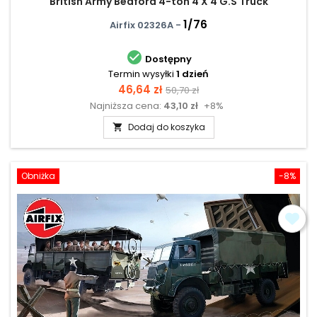
British Army Bedford 4-ton 4 X 4 G.S Truck
1/76
Airfix 02326A -

Dostępny
Termin wysyłki
1 dzień
Cena
Cena
46,64 zł
50,70 zł
Najniższa cena:
43,10 zł
+8%
podstawowa
Dodaj do koszyka

Obniżka
-8%