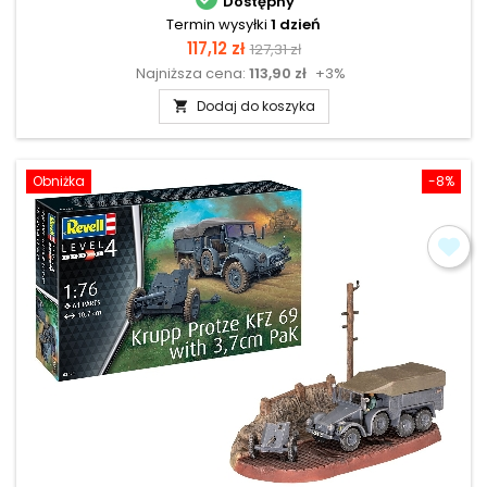
Dostępny
Termin wysyłki
1 dzień
Cena
Cena
117,12 zł
127,31 zł
Najniższa cena:
113,90 zł
+3%
podstawowa
Dodaj do koszyka

Obniżka
-8%