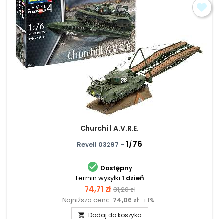
Churchill A.V.R.E.
1/76
Revell 03297 -

Dostępny
Termin wysyłki
1 dzień
Cena
Cena
74,71 zł
81,20 zł
Najniższa cena:
74,06 zł
+1%
podstawowa
Dodaj do koszyka
