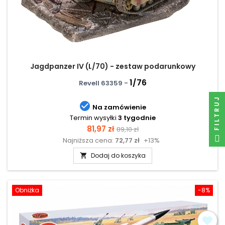
Jagdpanzer IV (L/70) - zestaw podarunkowy
1/76
Revell 63359 -
FILTRUJ

Na zamówienie
Termin wysyłki
3 tygodnie
Cena
Cena
81,97 zł
89,10 zł
Najniższa cena:
72,77 zł
+13%
podstawowa
Dodaj do koszyka

Obniżka
-8%