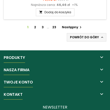
Najniższa cena:
46,46 zł
+1%
podstawowa
Dodaj do koszyka

1
2
3
…
23
Następny

POWRÓT DO GÓRY


PRODUKTY

NASZA FIRMA

TWOJE KONTO

KONTAKT
NEWSLETTER