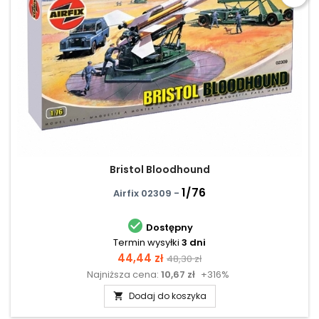
Bristol Bloodhound
1/76
Airfix 02309 -

Dostępny
Termin wysyłki
3 dni
Cena
Cena
44,44 zł
48,30 zł
Najniższa cena:
10,67 zł
+316%
podstawowa
Dodaj do koszyka
