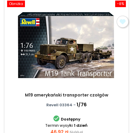
Obniżka
-8%
M19 amerykański transporter czołgów
1/76
Revell 03364 -

Dostępny
Termin wysyłki
1 dzień
Cena
Cena
46,92 zł
51,00 zł