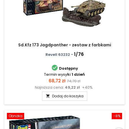
Sd.Kfz 173 Jagdpanther - zestaw z farbkami
1/76
Revell 63232 -

Dostępny
Termin wysyłki
1 dzień
Cena
Cena
68,72 zł
74,70 zł
Najniższa cena:
49,22 zł
+40%
podstawowa
Dodaj do koszyka

Obniżka
-8%