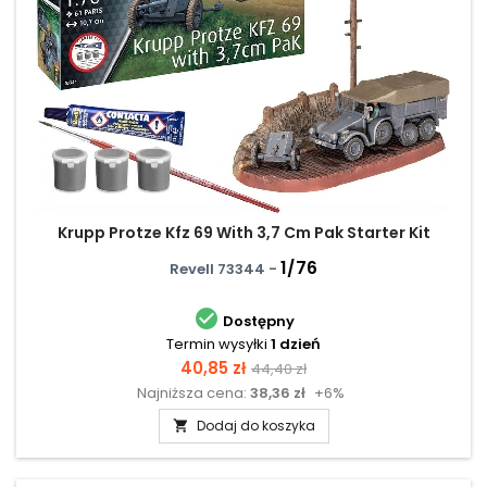
Krupp Protze Kfz 69 With 3,7 Cm Pak Starter Kit
1/76
Revell 73344 -

Dostępny
Termin wysyłki
1 dzień
Cena
Cena
40,85 zł
44,40 zł
Najniższa cena:
38,36 zł
+6%
podstawowa
Dodaj do koszyka
