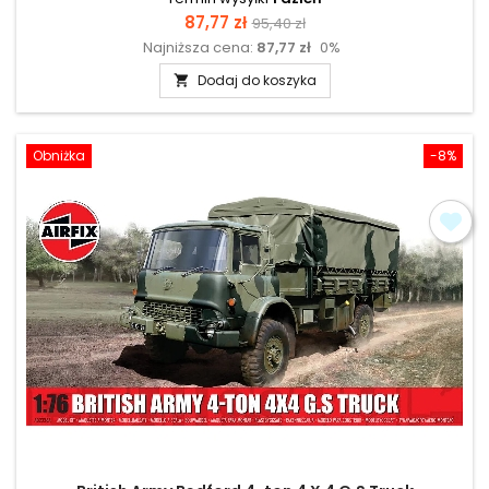
Cena
Cena
87,77 zł
95,40 zł
Najniższa cena:
87,77 zł
0%
podstawowa
Dodaj do koszyka

Obniżka
-8%