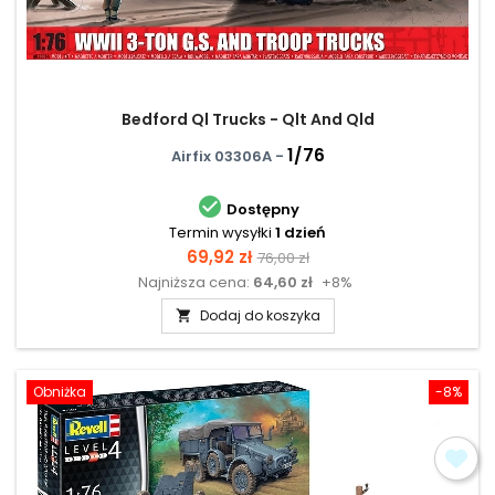
Bedford Ql Trucks - Qlt And Qld
1/76
Airfix 03306A -

Dostępny
Termin wysyłki
1 dzień
Cena
Cena
69,92 zł
76,00 zł
Najniższa cena:
64,60 zł
+8%
podstawowa
Dodaj do koszyka

Obniżka
-8%