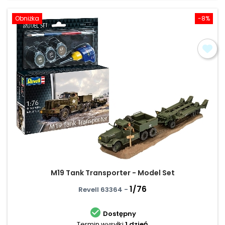
Obniżka
-8%
M19 Tank Transporter - Model Set
1/76
Revell 63364 -

Dostępny
Termin wysyłki
1 dzień