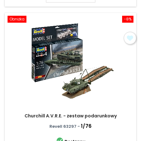
Obniżka
-8%
Churchill A.V.R.E. - zestaw podarunkowy
1/76
Revell 63297 -
