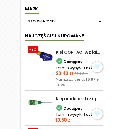
MARKI
NAJCZĘŚCIEJ KUPOWANE
-8%
Klej CONTACTA z igłą do plastiku 25,0 g

Dostępny
Termin wysyłki
1 dzień
Cena
Cena
20,43 zł
22,20 zł
podstawowa
Najniższa cena:
19,87 zł
+3%
Klej modelarski z igłą 30 ml

Dostępny
Termin wysyłki
1 dzień
Cena
10,50 zł