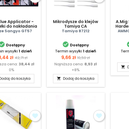
lue Applicator -
Mikrodysze do klejów
A.Mig 
łki do nakładania
Tamiya CA
Harde
ju, szpachlówki
For
ze Sangyo GT57
Tamiya 87212
AMMO


Dostępny
Dostępny
in wysyłki
1 dzień
Termin wysyłki
1 dzień
Term
ena
Cena
Cena
Cena
8,44 zł
9,66 zł
42,71 zł
10,50 zł
ższa cena:
38,44 zł
Najniższa cena:
8,93 zł
podstawowa
podstawowa

0%
+8%
Dodaj do koszyka
Dodaj do koszyka
