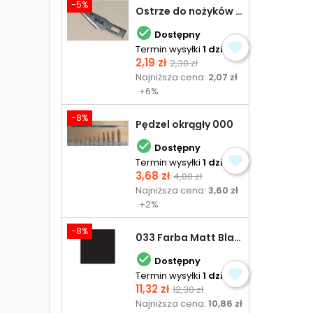
-5%
Ostrze do nożyków Excel

Dostępny
Termin wysyłki
1 dzień
Cena
Cena
2,19 zł
2,30 zł
podstawowa
Najniższa cena:
2,07 zł
+6%
-8%
Pędzel okrągły 000

Dostępny
Termin wysyłki
1 dzień
Cena
Cena
3,68 zł
4,00 zł
podstawowa
Najniższa cena:
3,60 zł
+2%
-8%
033 Farba Matt Black - olejna

Dostępny
Termin wysyłki
1 dzień
Cena
Cena
11,32 zł
12,30 zł
podstawowa
Najniższa cena:
10,86 zł