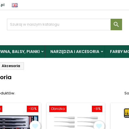
.pl
aloguj

y zapisać produkty do Schowka, musisz się zalogować.
WNA, BALSY, PIANKI
NARZĘDZIA I AKCESORIA
FARBY M
Anuluj
Zalogu
Akcesoria
oria
oduktów.
So
a
-10%
Obniżka
-8%