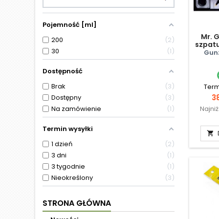
Pojemność [ml]
Mr. G
200
2
szpatu
30
1
kle
Gun
Dostępność
Brak
3
Term
C
3
Dostępny
3
Na zamówienie
1
Najni
Termin wysyłki

1 dzień
2
3 dni
1
3 tygodnie
1
Nieokreślony
3
STRONA GŁÓWNA