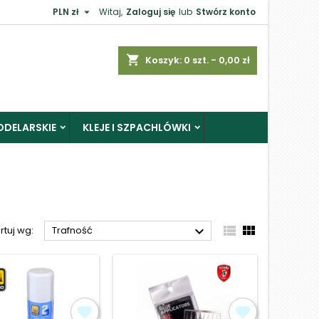

PLN zł
Witaj,
Zaloguj się
lub
Stwórz konto
×
shopping_cart
Koszyk:
0
szt. - 0,00 zł
ODELARSKIE
KLEJE I SZPACHLÓWKI
j



rtuj wg:
Trafność