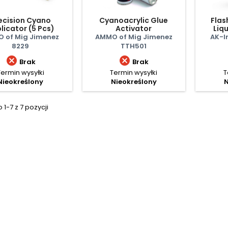
ecision Cyano
Cyanoacrylic Glue
Flas
licator (5 Pcs)
Activator
Liq
 of Mig Jimenez
AMMO of Mig Jimenez
AK-I
8229
TTH501


Brak
Brak
Termin wysyłki
Termin wysyłki
T
Nieokreślony
Nieokreślony
N
1-7 z 7 pozycji