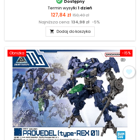

Dostępny
Termin wysyłki
1 dzień
Cena
Cena
127,84 zł
150,40 zł
Najniższa cena:
134,98 zł
-5%
podstawowa
Dodaj do koszyka

Obniżka
-15%