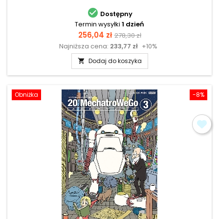

Dostępny
Termin wysyłki
1 dzień
Cena
Cena
256,04 zł
278,30 zł
Najniższa cena:
233,77 zł
+10%
podstawowa
Dodaj do koszyka

Obniżka
-8%