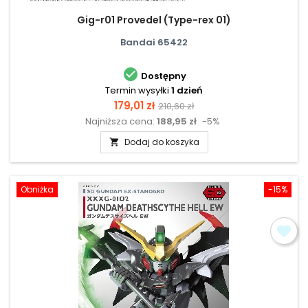
Gig-r01 Provedel (Type-rex 01)
Bandai 65422

Dostępny
Termin wysyłki
1 dzień
Cena
Cena
179,01 zł
210,60 zł
Najniższa cena:
188,95 zł
-5%
podstawowa
Dodaj do koszyka

Obniżka
-15%