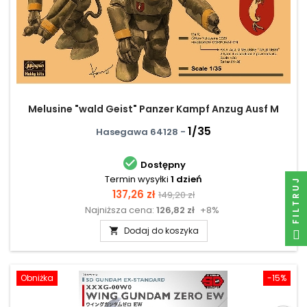
Melusine "wald Geist" Panzer Kampf Anzug Ausf M
1/35
Hasegawa 64128 -

Dostępny
Termin wysyłki
1 dzień
FILTRUJ
Cena
Cena
137,26 zł
149,20 zł
Najniższa cena:
126,82 zł
+8%
podstawowa
Dodaj do koszyka

Obniżka
-15%