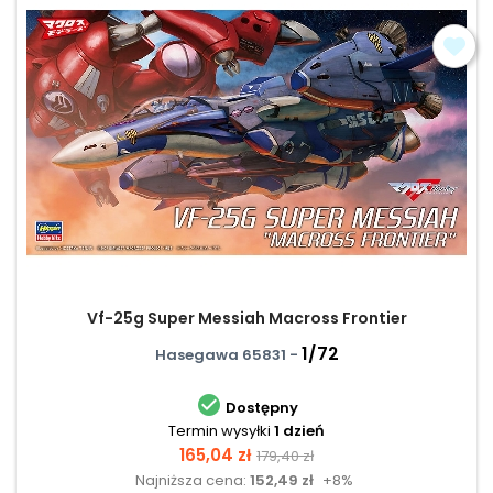
Vf-25g Super Messiah Macross Frontier
1/72
Hasegawa 65831 -

Dostępny
Termin wysyłki
1 dzień
Cena
Cena
165,04 zł
179,40 zł
Najniższa cena:
152,49 zł
+8%
podstawowa