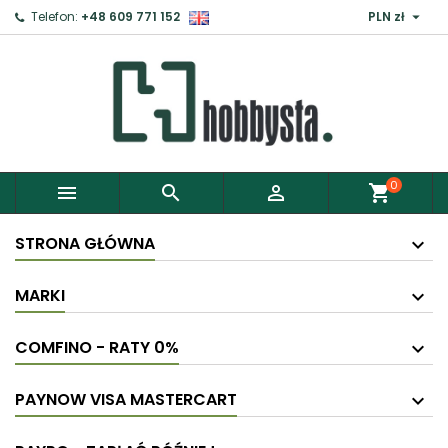

Telefon:
+48 609 771 152
PLN zł
×
Zaloguj
Aby zapisać produkty do Schowka, musisz się
zalogować.
0



shopping_cart
Anuluj
Zaloguj
STRONA GŁÓWNA
MARKI
COMFINO - RATY 0%
PAYNOW VISA MASTERCART