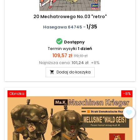
20 Mechatrowego No.03 "retro"
1/35
Hasegawa 64745 -

Dostępny
Termin wysyłki
1 dzień
Cena
Cena
109,57 zł
119,10 zł
Najniższa cena:
101,24 zł
+8%
podstawowa
Dodaj do koszyka

Obniżka
-8%