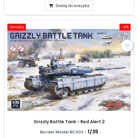
Dodaj do koszyka

Obniżka
-8%
Grizzly Battle Tank - Red Alert 2
1/35
Border Model BC002 -