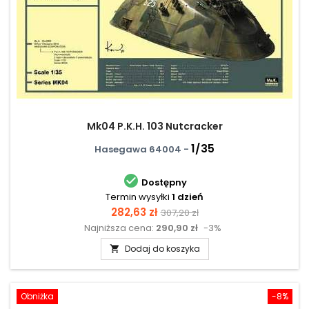
Mk04 P.K.H. 103 Nutcracker
1/35
Hasegawa 64004 -

Dostępny
Termin wysyłki
1 dzień
Cena
Cena
282,63 zł
307,20 zł
Najniższa cena:
290,90 zł
-3%
podstawowa
Dodaj do koszyka

Obniżka
-8%