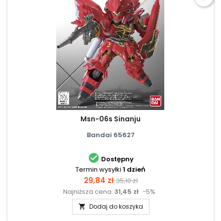
Msn-06s Sinanju
Bandai 65627

Dostępny
Termin wysyłki
1 dzień
Cena
Cena
29,84 zł
35,10 zł
Najniższa cena:
31,45 zł
-5%
podstawowa
Dodaj do koszyka
