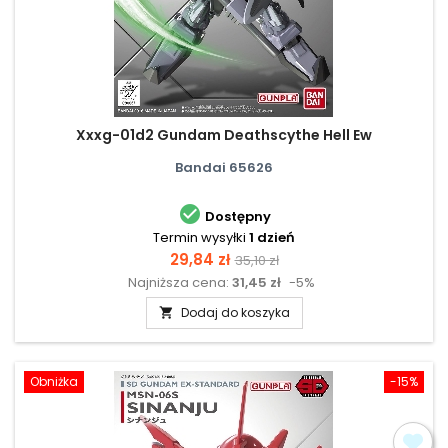
Xxxg-01d2 Gundam Deathscythe Hell Ew
Bandai 65626

Dostępny
Termin wysyłki
1 dzień
Cena
Cena
29,84 zł
35,10 zł
Najniższa cena:
31,45 zł
-5%
podstawowa
Dodaj do koszyka

Obniżka
-15%