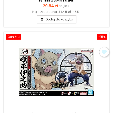
Termin wysyłki
1 dzień
Cena
Cena
29,84 zł
35,10 zł
Najniższa cena:
31,45 zł
-5%
podstawowa
Dodaj do koszyka

Obniżka
-15%