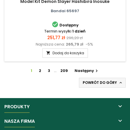
Model Kit Demon Slayer Hashibira Inosuke
Bandai 65697

Dostępny
Termin wysyłki
1 dzień
Cena
Cena
251,77 zł
296,20 zł
Najniższa cena:
265,79 zł
-5%
podstawowa
Dodaj do koszyka

1
2
3
…
209
Następny

POWRÓT DO GÓRY


PRODUKTY

NASZA FIRMA