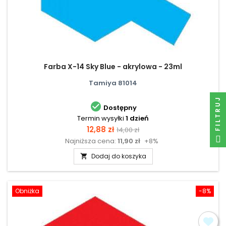
Farba X-14 Sky Blue - akrylowa - 23ml
Tamiya 81014
FILTRUJ

Dostępny
Termin wysyłki
1 dzień
Cena
Cena
12,88 zł
14,00 zł
Najniższa cena:
11,90 zł
+8%
podstawowa
Dodaj do koszyka

Obniżka
-8%