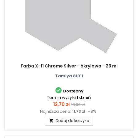
Farba X-11 Chrome Silver - akrylowa - 23 ml
Tamiya 81011

Dostępny
Termin wysyłki
1 dzień
Cena
Cena
12,70 zł
13,80 zł
Najniższa cena:
11,73 zł
+8%
podstawowa
Dodaj do koszyka
