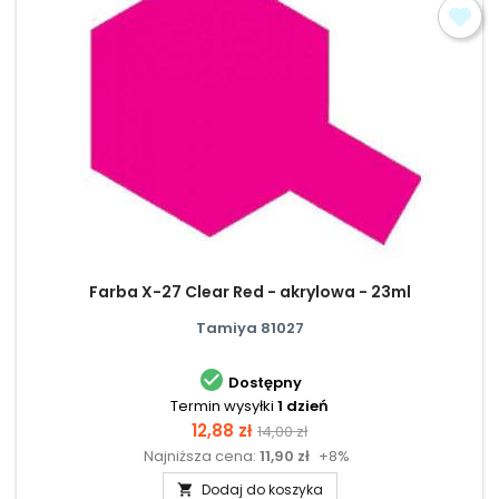
Farba X-27 Clear Red - akrylowa - 23ml
Tamiya 81027

Dostępny
Termin wysyłki
1 dzień
Cena
Cena
12,88 zł
14,00 zł
Najniższa cena:
11,90 zł
+8%
podstawowa
Dodaj do koszyka
