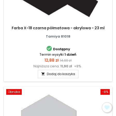
Farba X-18 czarna półmatowa - akrylowa - 23 ml
Tamiya 81018

Dostępny
Termin wysyłki
1 dzień
Cena
Cena
12,88 zł
14,00 zł
Najniższa cena:
11,90 zł
+8%
podstawowa
Dodaj do koszyka

Obniżka
-8%