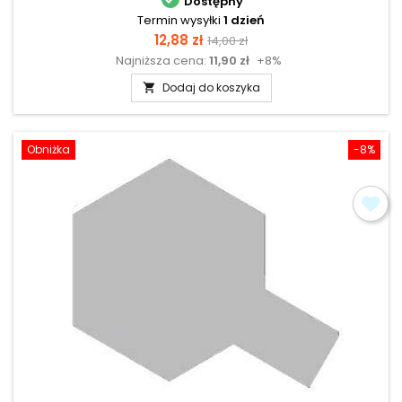
Dostępny
Termin wysyłki
1 dzień
Cena
Cena
12,88 zł
14,00 zł
Najniższa cena:
11,90 zł
+8%
podstawowa
Dodaj do koszyka

Obniżka
-8%