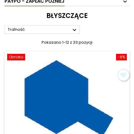
PAYPO - ZAPŁAĆ PÓŹNIEJ
BŁYSZCZĄCE

Trafność
Pokazano 1-12 z 33 pozycji
Obniżka
-8%