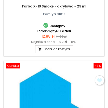
Farba X-19 Smoke - akrylowa - 23 ml
Tamiya 81019

Dostępny
Termin wysyłki
1 dzień
Cena
Cena
12,88 zł
14,00 zł
Najniższa cena:
11,90 zł
+8%
podstawowa
Dodaj do koszyka

Obniżka
-8%