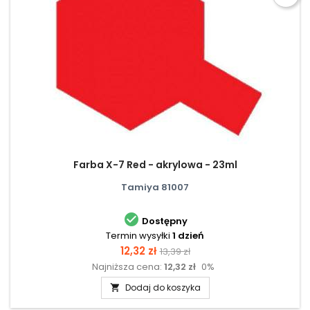
Farba X-7 Red - akrylowa - 23ml
Tamiya 81007

Dostępny
Termin wysyłki
1 dzień
Cena
Cena
12,32 zł
13,39 zł
Najniższa cena:
12,32 zł
0%
podstawowa
Dodaj do koszyka
