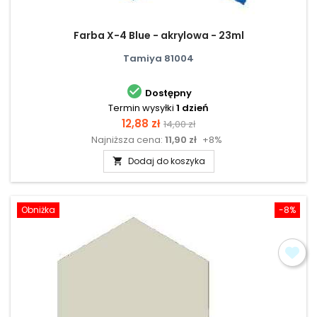
Farba X-4 Blue - akrylowa - 23ml
Tamiya 81004

Dostępny
Termin wysyłki
1 dzień
Cena
Cena
12,88 zł
14,00 zł
Najniższa cena:
11,90 zł
+8%
podstawowa
Dodaj do koszyka

Obniżka
-8%