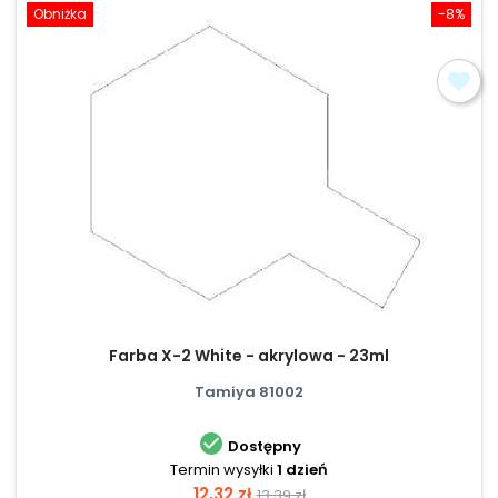
Obniżka
-8%
Farba X-2 White - akrylowa - 23ml
Tamiya 81002

Dostępny
Termin wysyłki
1 dzień
Cena
Cena
12,32 zł
13,39 zł