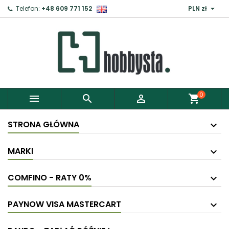

Telefon:
+48 609 771 152
PLN zł
×
Zaloguj
Aby zapisać produkty do Schowka, musisz się
zalogować.
0



shopping_cart
Anuluj
Zaloguj
STRONA GŁÓWNA
MARKI
COMFINO - RATY 0%
PAYNOW VISA MASTERCART