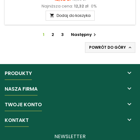
Najniższa cena:
12,32 zł
0%
podstawowa
Dodaj do koszyka

1
2
3
Następny

POWRÓT DO GÓRY


PRODUKTY

NASZA FIRMA

TWOJE KONTO

KONTAKT
NEWSLETTER