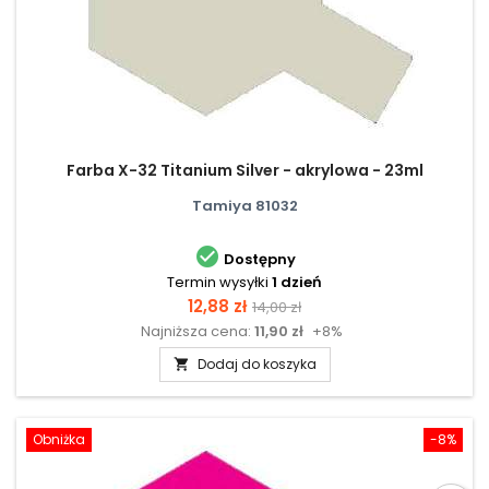
Farba X-32 Titanium Silver - akrylowa - 23ml
Tamiya 81032

Dostępny
Termin wysyłki
1 dzień
Cena
Cena
12,88 zł
14,00 zł
Najniższa cena:
11,90 zł
+8%
podstawowa
Dodaj do koszyka

Obniżka
-8%