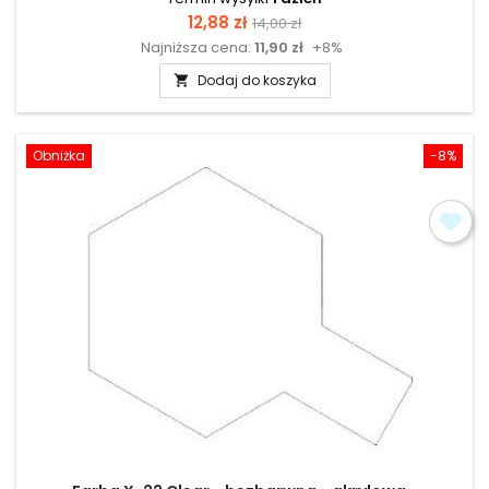
Cena
Cena
12,88 zł
14,00 zł
Najniższa cena:
11,90 zł
+8%
podstawowa
Dodaj do koszyka

Obniżka
-8%