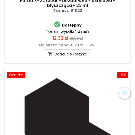
Farba X-22 Clear - bezbarwna - akrylowa -
błyszcząca - 23 ml
Tamiya 81022

Dostępny
Termin wysyłki
1 dzień
Cena
Cena
12,32 zł
13,39 zł
Najniższa cena:
11,73 zł
+5%
podstawowa
Dodaj do koszyka

Obniżka
-8%