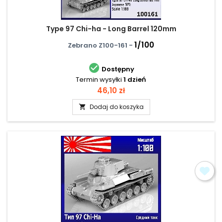
Type 97 Chi-ha - Long Barrel 120mm
1/100
Zebrano Z100-161 -

Dostępny
Termin wysyłki
1 dzień
Cena
46,10 zł
Dodaj do koszyka
