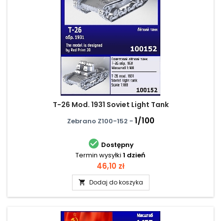
T-26 Mod. 1931 Soviet Light Tank
1/100
Zebrano Z100-152 -

Dostępny
Termin wysyłki
1 dzień
Cena
46,10 zł
Dodaj do koszyka
