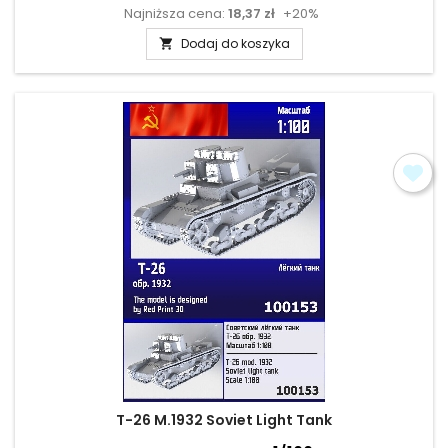
Najniższa cena:
18,37 zł
+20%
podstawowa
Dodaj do koszyka

T-26 M.1932 Soviet Light Tank