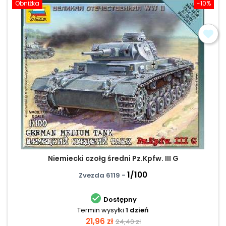
Obniżka
-10%
Niemiecki czołg średni Pz.Kpfw. III G
1/100
Zvezda 6119 -

Dostępny
Termin wysyłki
1 dzień
Cena
Cena
21,96 zł
24,40 zł