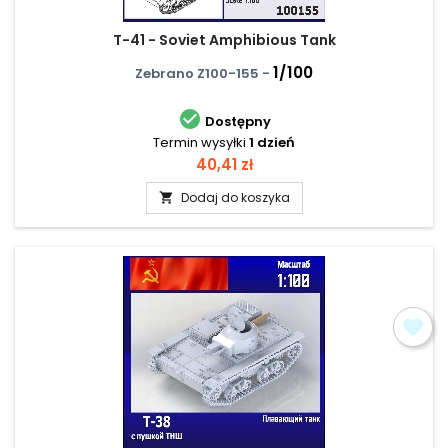
T-41 - Soviet Amphibious Tank
1/100
Zebrano Z100-155 -

Dostępny
Termin wysyłki
1 dzień
Cena
40,41 zł
Dodaj do koszyka
