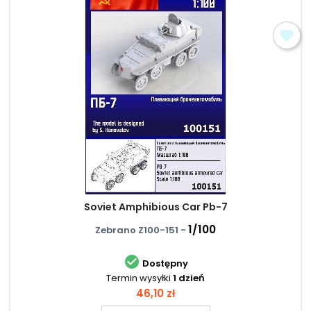
Soviet Amphibious Car Pb-7
1/100
Zebrano Z100-151 -

Dostępny
Termin wysyłki
1 dzień
Cena
46,10 zł