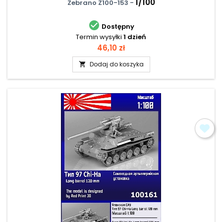
1/100
Zebrano Z100-153 -

Dostępny
Termin wysyłki
1 dzień
Cena
46,10 zł
Dodaj do koszyka
