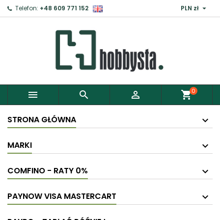

Telefon:
+48 609 771 152
PLN zł
×
Zaloguj
Aby zapisać produkty do Schowka, musisz się
zalogować.
0



shopping_cart
Anuluj
Zaloguj
STRONA GŁÓWNA
MARKI
COMFINO - RATY 0%
PAYNOW VISA MASTERCART