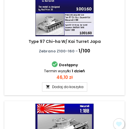
Type 97 Chi-ha W/ Kai Turret Japa
1/100
Zebrano Z100-160 -

Dostępny
Termin wysyłki
1 dzień
Cena
46,10 zł
Dodaj do koszyka
