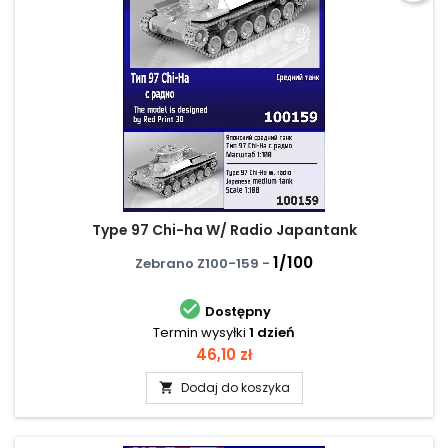
Type 97 Chi-ha W/ Radio Japantank
1/100
Zebrano Z100-159 -

Dostępny
Termin wysyłki
1 dzień
Cena
46,10 zł
Dodaj do koszyka
