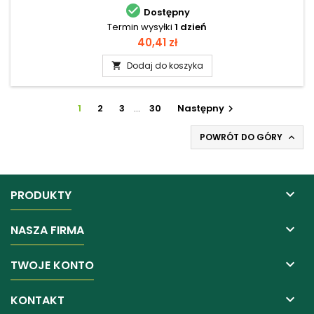

Dostępny
Termin wysyłki
1 dzień
Cena
40,41 zł
Dodaj do koszyka

1
2
3
…
30
Następny

POWRÓT DO GÓRY


PRODUKTY

NASZA FIRMA

TWOJE KONTO

KONTAKT