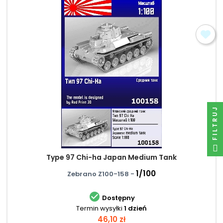
FILTRUJ
Type 97 Chi-ha Japan Medium Tank
1/100
Zebrano Z100-158 -

Dostępny
Termin wysyłki
1 dzień
Cena
46,10 zł