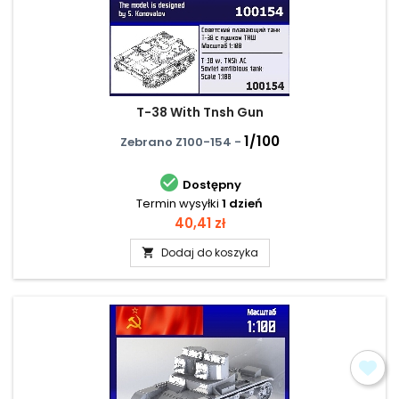
T-38 With Tnsh Gun
1/100
Zebrano Z100-154 -

Dostępny
Termin wysyłki
1 dzień
Cena
40,41 zł
Dodaj do koszyka
