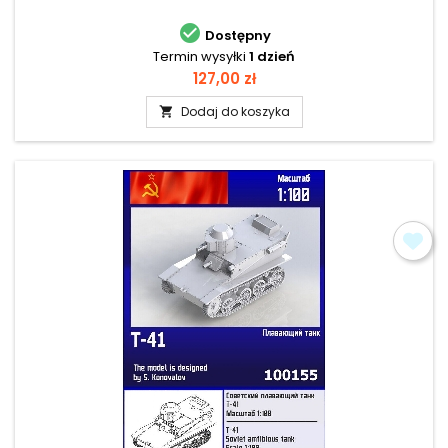

Dostępny
Termin wysyłki
1 dzień
Cena
127,00 zł
Dodaj do koszyka
