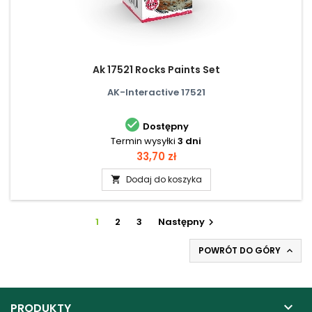
Ak 17521 Rocks Paints Set
AK-Interactive 17521

Dostępny
Termin wysyłki
3 dni
Cena
33,70 zł
Dodaj do koszyka

1
2
3
Następny

POWRÓT DO GÓRY


PRODUKTY