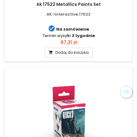
Ak 17522 Metallics Paints Set
AK-Interactive 17522

Na zamówienie
Termin wysyłki
3 tygodnie
Cena
67,31 zł
Dodaj do koszyka
