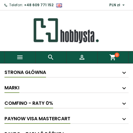

Telefon:
+48 609 771 152
PLN zł
×
Zaloguj
Aby zapisać produkty do Schowka, musisz się
zalogować.
0



shopping_cart
Anuluj
Zaloguj
STRONA GŁÓWNA
MARKI
COMFINO - RATY 0%
PAYNOW VISA MASTERCART