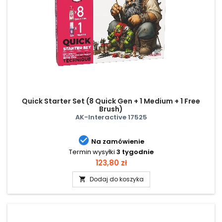
Quick Starter Set (8 Quick Gen + 1 Medium + 1 Free
Brush)
AK-Interactive 17525

Na zamówienie
Termin wysyłki
3 tygodnie
Cena
123,80 zł
Dodaj do koszyka
