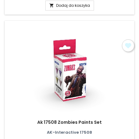
Dodaj do koszyka

Ak 17508 Zombies Paints Set
AK-Interactive 17508