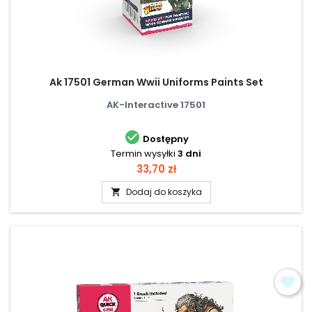
Ak 17501 German Wwii Uniforms Paints Set
AK-Interactive 17501

Dostępny
Termin wysyłki
3 dni
Cena
33,70 zł
Dodaj do koszyka
