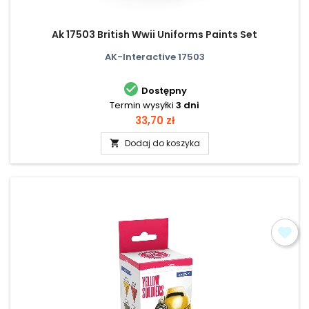
Ak 17503 British Wwii Uniforms Paints Set
AK-Interactive 17503

Dostępny
Termin wysyłki
3 dni
Cena
33,70 zł
Dodaj do koszyka
