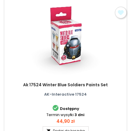
Ak 17524 Winter Blue Soldiers Paints Set
AK-Interactive 17524

Dostępny
Termin wysyłki
3 dni
Cena
44,90 zł
Dodaj do koszyka
