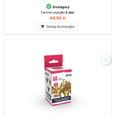

Dostępny
Termin wysyłki
3 dni
Cena
44,90 zł
Dodaj do koszyka
