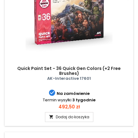
Quick Paint Set - 36 Quick Gen Colors (+2 Free
Brushes)
AK-Interactive 17601

Na zamówienie
Termin wysyłki
3 tygodnie
Cena
492,50 zł
Dodaj do koszyka
