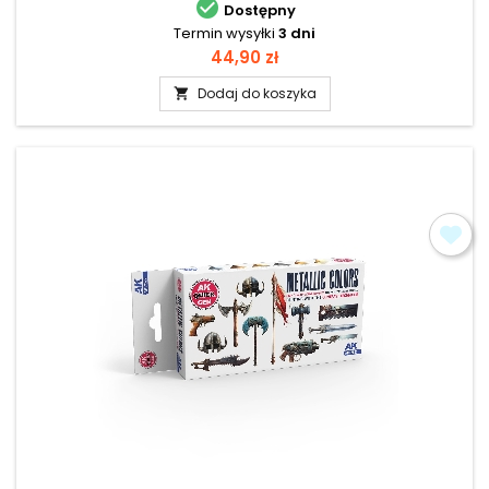

Dostępny
Termin wysyłki
3 dni
Cena
44,90 zł
Dodaj do koszyka
