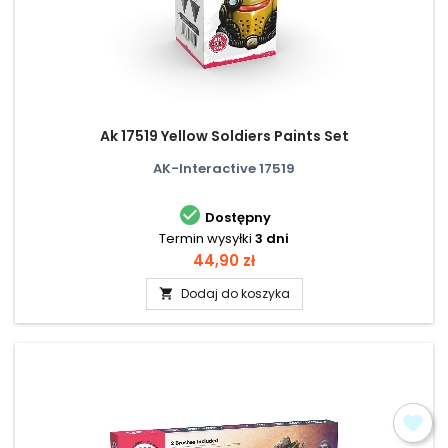
Ak 17519 Yellow Soldiers Paints Set
AK-Interactive 17519

Dostępny
Termin wysyłki
3 dni
Cena
44,90 zł
Dodaj do koszyka
