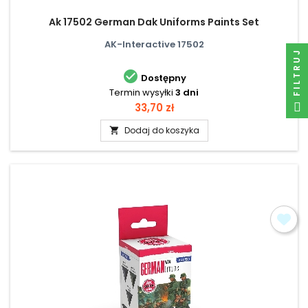
Ak 17502 German Dak Uniforms Paints Set
AK-Interactive 17502
FILTRUJ

Dostępny
Termin wysyłki
3 dni
Cena
33,70 zł
Dodaj do koszyka
