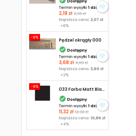

Dostępny
Termin wysyłki
1 dzień
Cena
Cena
2,19 zł
2,30 zł
podstawowa
Najniższa cena:
2,07 zł
+6%
-8%
Pędzel okrągły 000

Dostępny
Termin wysyłki
1 dzień
Cena
Cena
3,68 zł
4,00 zł
podstawowa
Najniższa cena:
3,60 zł
+2%
-8%
033 Farba Matt Black - olejna

Dostępny
Termin wysyłki
1 dzień
Cena
Cena
11,32 zł
12,30 zł
podstawowa
Najniższa cena:
10,86 zł
+4%