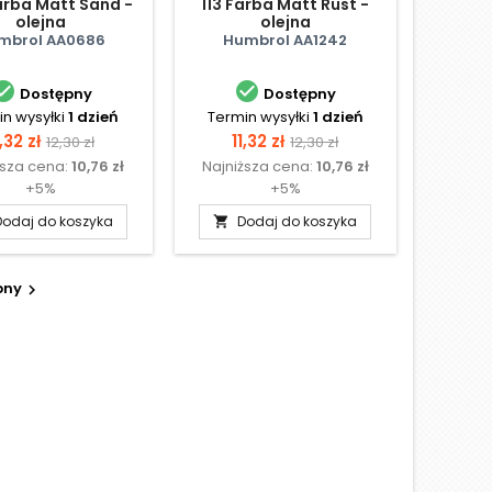
arba Matt Sand -
113 Farba Matt Rust -
olejna
olejna
mbrol AA0686
Humbrol AA1242


Dostępny
Dostępny
n wysyłki
1 dzień
Termin wysyłki
1 dzień
ena
Cena
Cena
Cena
1,32 zł
11,32 zł
12,30 zł
12,30 zł
ższa cena:
10,76 zł
Najniższa cena:
10,76 zł
podstawowa
podstawowa
+5%
+5%
Dodaj do koszyka
Dodaj do koszyka

pny
