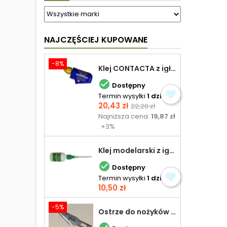
NAJCZĘŚCIEJ KUPOWANE
-8%
Klej CONTACTA z igłą do plastiku 25,0 g

Dostępny
Termin wysyłki
1 dzień
Cena
Cena
20,43 zł
22,20 zł
podstawowa
Najniższa cena:
19,87 zł
+3%
Klej modelarski z igłą 30 ml

Dostępny
Termin wysyłki
1 dzień
Cena
10,50 zł
-5%
Ostrze do nożyków Excel