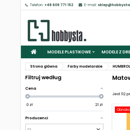
Telefon:
+48 609 771 152
E-mail:
sklep@hobbysta
Z
Ab
MODELE PLASTIKOWE
MODELE Z DRE
Strona główna
Farby modelarskie
HUMBRO
Filtruj według
Mato
Cena
Jest 112 
0
zł
21
zł
Obniżk
Producenci