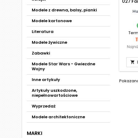
027 Fa
Modele z drewna, balsy, pianki
Hu
Modele kartonowe
Literatura
Term
1
Modele żywiczne
Najni
Zabawki

Modele Star Wars - Gwiezdne
Wojny
Inne artykuły
Pokazano 
Artykuły uszkodzone,
niepełnowartościowe
Wyprzedaż
Modele architektoniczne
MARKI