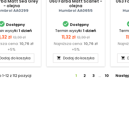
rba Matt Sea Grey
060 Farba Matt Scarlet -
063 F
- olejna
olejna
mbrol AA0299
Humbrol AA0655
Hu


Dostępny
Dostępny
in wysyłki
1 dzień
Termin wysyłki
1 dzień
Termi
Cena
Cena
Cena
Cena
C
1,32 zł
11,32 zł
1
12,30 zł
12,30 zł
ższa cena:
10,76 zł
Najniższa cena:
10,76 zł
Najni
podstawowa
podstawowa
+5%
+5%
Dodaj do koszyka
Dodaj do koszyka


1-12 z 112 pozycji
1
2
3
…
10
Nastę