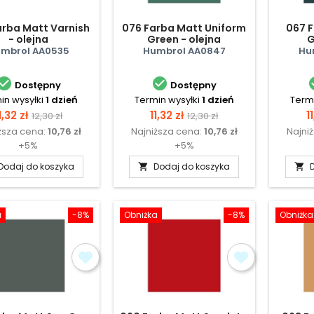
arba Matt Varnish
076 Farba Matt Uniform
067 
- olejna
Green - olejna
G
mbrol AA0535
Humbrol AA0847
Hu


Dostępny
Dostępny
in wysyłki
1 dzień
Termin wysyłki
1 dzień
Termi
Cena
Cena
Cena
Cena
C
1,32 zł
11,32 zł
1
12,30 zł
12,30 zł
ższa cena:
10,76 zł
Najniższa cena:
10,76 zł
Najni
podstawowa
podstawowa
+5%
+5%
Dodaj do koszyka
Dodaj do koszyka


a
-8%
Obniżka
-8%
Obniżka