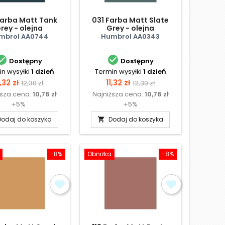
Farba Matt Tank
031 Farba Matt Slate
rey - olejna
Grey - olejna
mbrol AA0744
Humbrol AA0343


Dostępny
Dostępny
n wysyłki
1 dzień
Termin wysyłki
1 dzień
ena
Cena
Cena
Cena
1,32 zł
11,32 zł
12,30 zł
12,30 zł
ższa cena:
10,76 zł
Najniższa cena:
10,76 zł
podstawowa
podstawowa
+5%
+5%
Dodaj do koszyka
Dodaj do koszyka

-8%
Obniżka
-8%