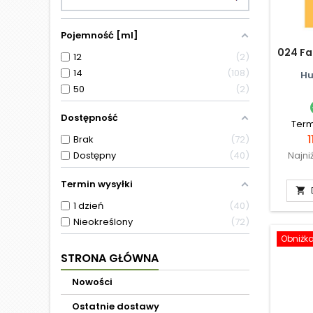
Pojemność [ml]
024 Fa
12
2
14
108
Hu
50
2
Dostępność
Term
1
Brak
72
Dostępny
40
Najni
Termin wysyłki

1 dzień
40
Nieokreślony
72
Obniżk
STRONA GŁÓWNA
Nowości
Ostatnie dostawy