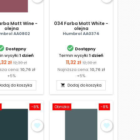
arba Matt Wine -
034 Farba Matt White -
olejna
olejna
mbrol AA0802
Humbrol AA0374


Dostępny
Dostępny
n wysyłki
1 dzień
Termin wysyłki
1 dzień
ena
Cena
Cena
Cena
1,32 zł
11,32 zł
12,30 zł
12,30 zł
ższa cena:
10,76 zł
Najniższa cena:
10,76 zł
podstawowa
podstawowa
+5%
+5%
Dodaj do koszyka
Dodaj do koszyka

-8%
Obniżka
-8%