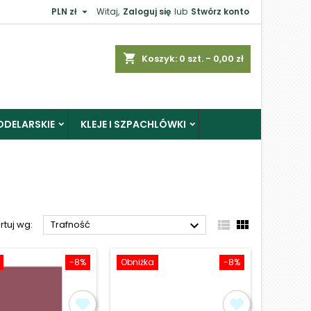

PLN zł
Witaj,
Zaloguj się
lub
Stwórz konto
×
shopping_cart
Koszyk:
0
szt. - 0,00 zł
ODELARSKIE
KLEJE I SZPACHLÓWKI
j



rtuj wg:
Trafność
-8%
Obniżka
-8%