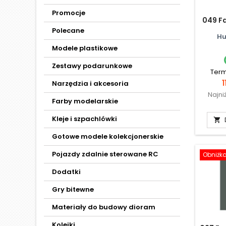
Promocje
049 F
Polecane
Hu
Modele plastikowe
Zestawy podarunkowe
Term
1
Narzędzia i akcesoria
Najni
Farby modelarskie
Kleje i szpachlówki

Gotowe modele kolekcjonerskie
Pojazdy zdalnie sterowane RC
Obniżk
Dodatki
Gry bitewne
Materiały do budowy dioram
Kolejki