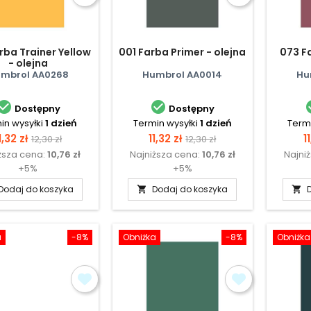
rba Trainer Yellow
001 Farba Primer - olejna
073 F
- olejna
mbrol AA0268
Humbrol AA0014
Hu


Dostępny
Dostępny
in wysyłki
1 dzień
Termin wysyłki
1 dzień
Termi
Cena
Cena
Cena
Cena
C
1,32 zł
11,32 zł
1
12,30 zł
12,30 zł
ższa cena:
10,76 zł
Najniższa cena:
10,76 zł
Najni
podstawowa
podstawowa
+5%
+5%
Dodaj do koszyka
Dodaj do koszyka


a
-8%
Obniżka
-8%
Obniżka