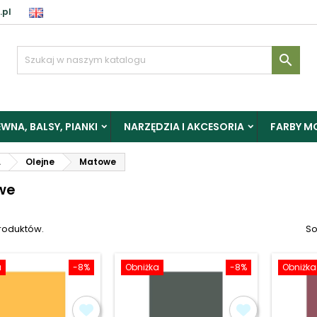
.pl
aloguj

y zapisać produkty do Schowka, musisz się zalogować.
WNA, BALSY, PIANKI
NARZĘDZIA I AKCESORIA
FARBY M
Anuluj
Zalogu
L
Olejne
Matowe
we
produktów.
So
a
-8%
Obniżka
-8%
Obniżka