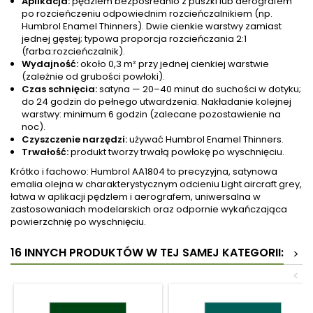
Aplikacja:
pędzlem bezpośrednio z puszki lub aerografem
po rozcieńczeniu odpowiednim rozcieńczalnikiem (np.
Humbrol Enamel Thinners). Dwie cienkie warstwy zamiast
jednej gęstej; typowa proporcja rozcieńczania 2:1
(farba:rozcieńczalnik).
Wydajność:
około 0,3 m² przy jednej cienkiej warstwie
(zależnie od grubości powłoki).
Czas schnięcia:
satyna — 20–40 minut do suchości w dotyku;
do 24 godzin do pełnego utwardzenia. Nakładanie kolejnej
warstwy: minimum 6 godzin (zalecane pozostawienie na
noc).
Czyszczenie narzędzi:
używać Humbrol Enamel Thinners.
Trwałość:
produkt tworzy trwałą powłokę po wyschnięciu.
Krótko i fachowo: Humbrol AA1804 to precyzyjna, satynowa
emalia olejna w charakterystycznym odcieniu Light aircraft grey,
łatwa w aplikacji pędzlem i aerografem, uniwersalna w
zastosowaniach modelarskich oraz odpornie wykańczająca
powierzchnię po wyschnięciu.
16 INNYCH PRODUKTÓW W TEJ SAMEJ KATEGORII:
>
<