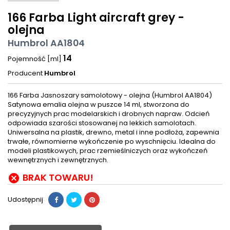
166 Farba Light aircraft grey -
olejna
Humbrol AA1804
14
Pojemność [ml]
Producent
Humbrol
166 Farba Jasnoszary samolotowy - olejna (Humbrol AA1804)
Satynowa emalia olejna w puszce 14 ml, stworzona do
precyzyjnych prac modelarskich i drobnych napraw. Odcień
odpowiada szarości stosowanej na lekkich samolotach.
Uniwersalna na plastik, drewno, metal i inne podłoża, zapewnia
trwałe, równomierne wykończenie po wyschnięciu. Idealna do
modeli plastikowych, prac rzemieślniczych oraz wykończeń
wewnętrznych i zewnętrznych.
BRAK TOWARU!

Udostępnij