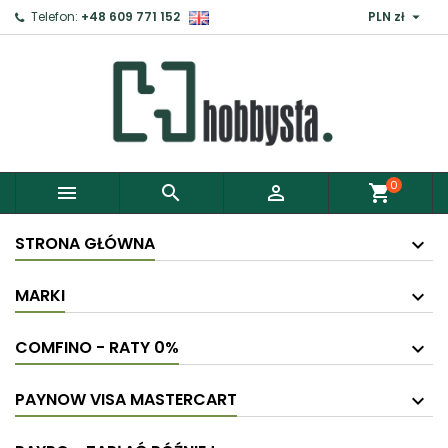

Telefon:
+48 609 771 152
PLN zł
0



shopping_cart
STRONA GŁÓWNA
MARKI
COMFINO - RATY 0%
PAYNOW VISA MASTERCART