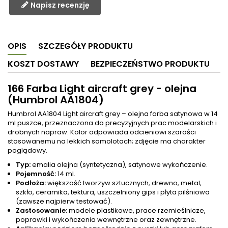
Napisz recenzję
OPIS
SZCZEGÓŁY PRODUKTU
KOSZT DOSTAWY
BEZPIECZEŃSTWO PRODUKTU
166 Farba Light aircraft grey - olejna
(Humbrol AA1804)
Humbrol AA1804 Light aircraft grey – olejna farba satynowa w 14
ml puszce, przeznaczona do precyzyjnych prac modelarskich i
drobnych napraw. Kolor odpowiada odcieniowi szarości
stosowanemu na lekkich samolotach; zdjęcie ma charakter
poglądowy.
Typ:
emalia olejna (syntetyczna), satynowe wykończenie.
Pojemność:
14 ml.
Podłoża:
większość tworzyw sztucznych, drewno, metal,
szkło, ceramika, tektura, uszczelniony gips i płyta pilśniowa
(zawsze najpierw testować).
Zastosowanie:
modele plastikowe, prace rzemieślnicze,
poprawki i wykończenia wewnętrzne oraz zewnętrzne.