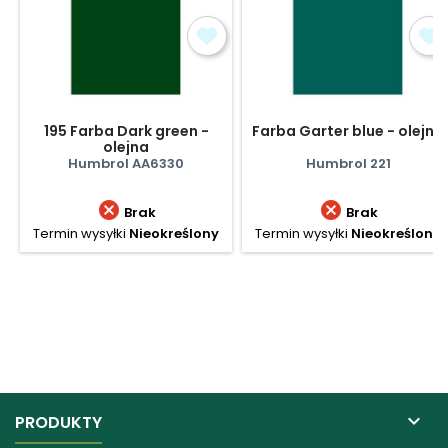
195 Farba Dark green -
Farba Garter blue - olejna
olejna
Humbrol AA6330
Humbrol 221


Brak
Brak
Termin wysyłki
Nieokreślony
Termin wysyłki
Nieokreślony

PRODUKTY