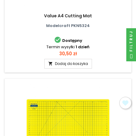
Value A4 Cutting Mat
Modelcraft PKN5324
FILTRUJ

Dostępny
Termin wysyłki
1 dzień
Cena
30,50 zł
Dodaj do koszyka
