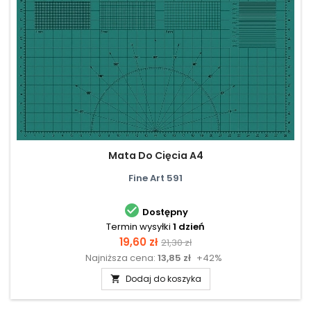
Mata Do Cięcia A4
Fine Art 591

Dostępny
Termin wysyłki
1 dzień
Cena
Cena
19,60 zł
21,30 zł
Najniższa cena:
13,85 zł
+42%
podstawowa
Dodaj do koszyka
