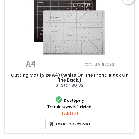
Cutting Mat (Size A4) (White On The Front, Black On
The Back.)
U-Star 90132

Dostępny
Termin wysyłki
1 dzień
Cena
17,50 zł
Dodaj do koszyka
