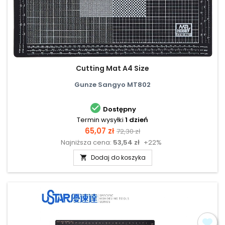
Cutting Mat A4 Size
Gunze Sangyo MT802

Dostępny
Termin wysyłki
1 dzień
Cena
Cena
65,07 zł
72,30 zł
Najniższa cena:
53,54 zł
+22%
podstawowa
Dodaj do koszyka
