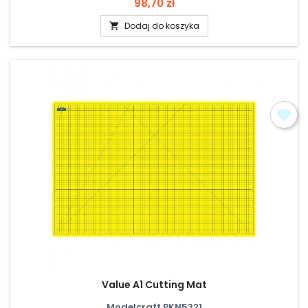
Cena
98,70 zł
Dodaj do koszyka

Value A1 Cutting Mat
Modelcraft PKN5321