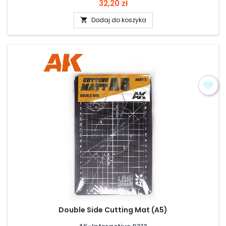
Cena
32,20 zł
Dodaj do koszyka

Double Side Cutting Mat (A5)