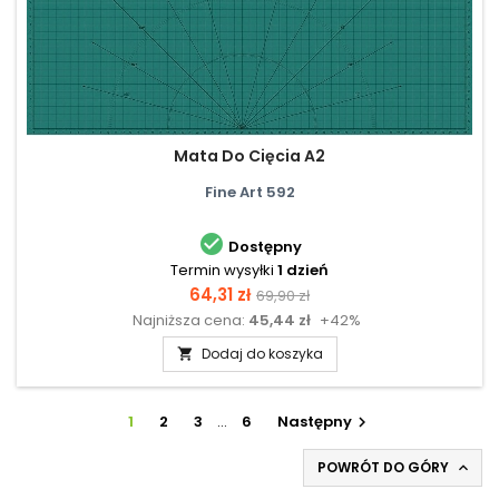
Mata Do Cięcia A2
Fine Art 592

Dostępny
Termin wysyłki
1 dzień
Cena
Cena
64,31 zł
69,90 zł
Najniższa cena:
45,44 zł
+42%
podstawowa
Dodaj do koszyka

1
2
3
…
6
Następny

POWRÓT DO GÓRY
