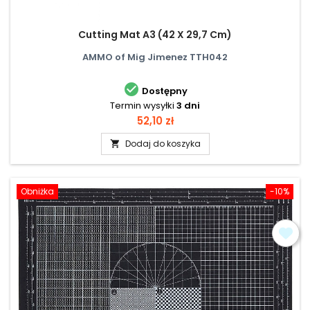
Cutting Mat A3 (42 X 29,7 Cm)
AMMO of Mig Jimenez TTH042

Dostępny
Termin wysyłki
3 dni
Cena
52,10 zł
Dodaj do koszyka

Obniżka
-10%