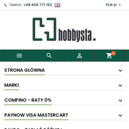

Telefon:
+48 609 771 152
PLN zł
×
Zaloguj
Aby zapisać produkty do Schowka, musisz się
zalogować.
0



shopping_cart
Anuluj
Zaloguj
STRONA GŁÓWNA
MARKI
COMFINO - RATY 0%
PAYNOW VISA MASTERCART