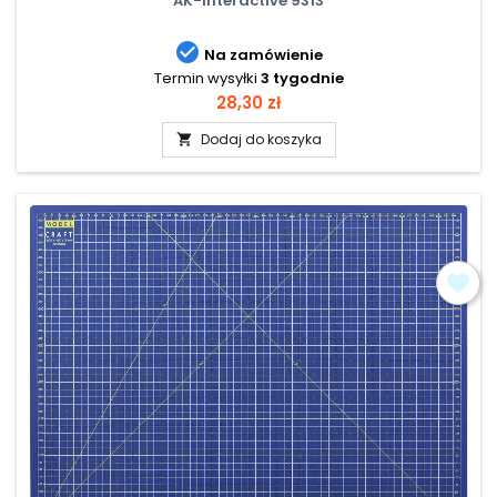
AK-Interactive 9313

Na zamówienie
Termin wysyłki
3 tygodnie
Cena
28,30 zł
Dodaj do koszyka
