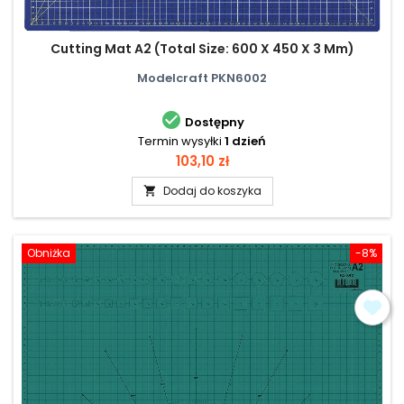
Cutting Mat A2 (Total Size: 600 X 450 X 3 Mm)
Modelcraft PKN6002

Dostępny
Termin wysyłki
1 dzień
Cena
103,10 zł
Dodaj do koszyka

Obniżka
-8%