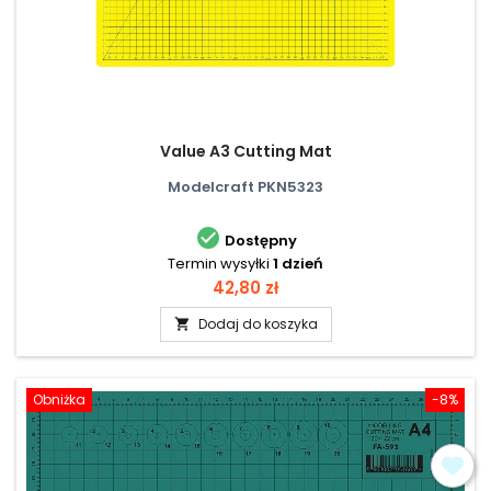
Value A3 Cutting Mat
Modelcraft PKN5323

Dostępny
Termin wysyłki
1 dzień
Cena
42,80 zł
Dodaj do koszyka

Obniżka
-8%