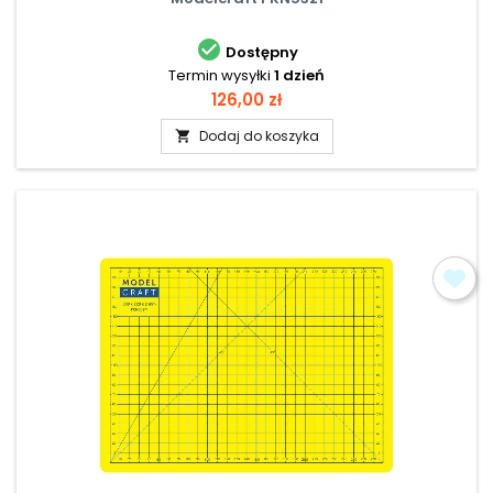

Dostępny
Termin wysyłki
1 dzień
Cena
126,00 zł
Dodaj do koszyka
