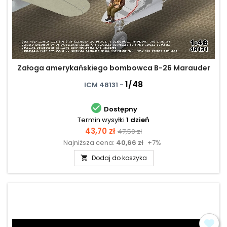
Załoga amerykańskiego bombowca B-26 Marauder
1/48
ICM 48131 -

Dostępny
Termin wysyłki
1 dzień
Cena
Cena
43,70 zł
47,50 zł
Najniższa cena:
40,66 zł
+7%
podstawowa
Dodaj do koszyka
