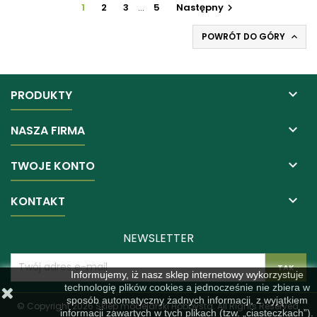
1
2
3
…
5
Następny

POWRÓT DO GÓRY


PRODUKTY

NASZA FIRMA

TWOJE KONTO

KONTAKT
NEWSLETTER
Informujemy, iż nasz sklep internetowy wykorzystuje
technologię plików cookies a jednocześnie nie zbiera w
sposób automatyczny żadnych informacji, z wyjątkiem
© Copyright 2026 Sklep modelarski Hobbysta. All Rights Reserved.
informacji zawartych w tych plikach (tzw. „ciasteczkach”).