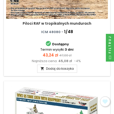
Piloci RAF w tropikalnych mundurach
1/48
ICM 48080 -
FILTRUJ

Dostępny
Termin wysyłki
3 dni
Cena
Cena
43,24 zł
47,00 zł
Najniższa cena:
45,08 zł
-4%
podstawowa
Dodaj do koszyka
