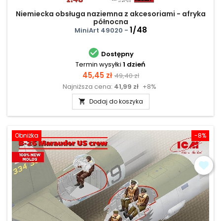
Niemiecka obsługa naziemna z akcesoriami - afryka
północna
1/48
MiniArt 49020 -

Dostępny
Termin wysyłki
1 dzień
Cena
Cena
45,45 zł
49,40 zł
Najniższa cena:
41,99 zł
+8%
podstawowa
Dodaj do koszyka

Obniżka
-8%