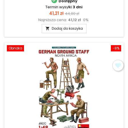

Dostępny
Termin wysyłki
3 dni
Cena
Cena
41,21 zł
44,80 zł
Najniższa cena:
41,12 zł
0%
podstawowa
Dodaj do koszyka

Obniżka
-8%