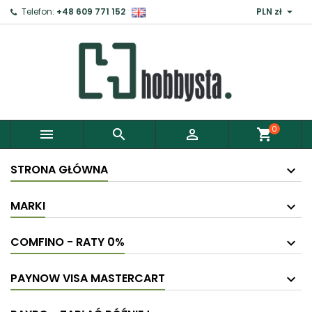

Telefon:
+48 609 771 152
PLN zł
×
Zaloguj
Aby zapisać produkty do Schowka, musisz się
zalogować.
0



shopping_cart
Anuluj
Zaloguj
STRONA GŁÓWNA
MARKI
COMFINO - RATY 0%
PAYNOW VISA MASTERCART