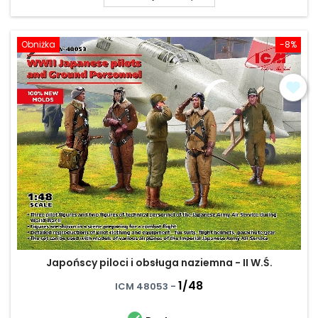
Obniżka
-8%
Japońscy piloci i obsługa naziemna - II W.Ś.
1/48
ICM 48053 -