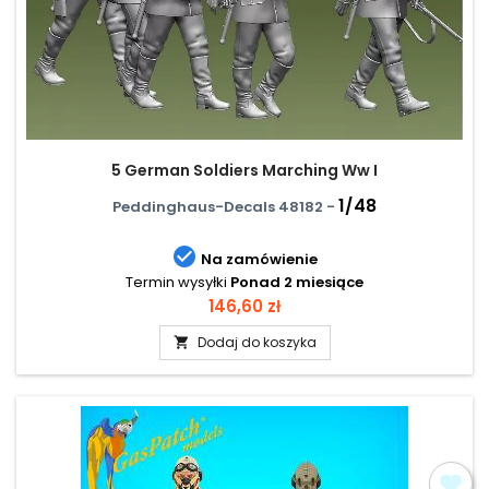
5 German Soldiers Marching Ww I
1/48
Peddinghaus-Decals 48182 -

Na zamówienie
Termin wysyłki
Ponad 2 miesiące
Cena
146,60 zł
Dodaj do koszyka
