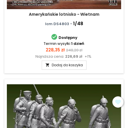
Amerykańskie lotnisko - Wietnam
1/48
Icm DS4803 -

Dostępny
Termin wysyłki
1 dzień
Cena
Cena
228,35 zł
248,20 zł
Najniższa cena:
226,69 zł
+1%
podstawowa
Dodaj do koszyka
