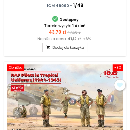
1/48
ICM 48090 -

Dostępny
Termin wysyłki
1 dzień
Cena
Cena
43,70 zł
47,50 zł
Najniższa cena:
41,12 zł
+6%
podstawowa
Dodaj do koszyka

Obniżka
-8%