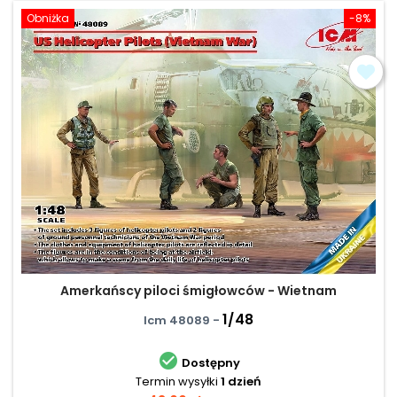
Obniżka
-8%
Amerkańscy piloci śmigłowców - Wietnam
1/48
Icm 48089 -

Dostępny
Termin wysyłki
1 dzień