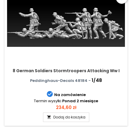
8 German Soldiers Stormtroopers Attacking Ww I
1/48
Peddinghaus-Decals 48184 -

Na zamówienie
Termin wysyłki
Ponad 2 miesiące
Cena
234,60 zł
Dodaj do koszyka
