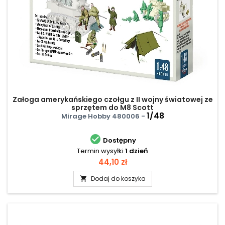
Załoga amerykańskiego czołgu z II wojny światowej ze
sprzętem do M8 Scott
1/48
Mirage Hobby 480006 -

Dostępny
Termin wysyłki
1 dzień
Cena
44,10 zł
Dodaj do koszyka
