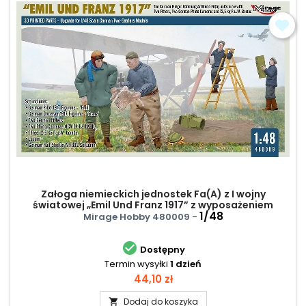
Załoga niemieckich jednostek Fa(A) z I wojny
światowej „Emil Und Franz 1917” z wyposażeniem
1/48
Mirage Hobby 480009 -

Dostępny
Termin wysyłki
1 dzień
Cena
44,10 zł
Dodaj do koszyka
