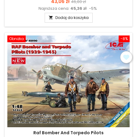
Cena
Cena
43,06 zł
46,80 zł
Najniższa cena:
45,36 zł
-5%
podstawowa
Dodaj do koszyka

Obniżka
-8%
Raf Bomber And Torpedo Pilots