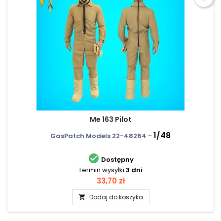
Me 163 Pilot
1/48
GasPatch Models 22-48264 -

Dostępny
Termin wysyłki
3 dni
Cena
33,70 zł
Dodaj do koszyka
