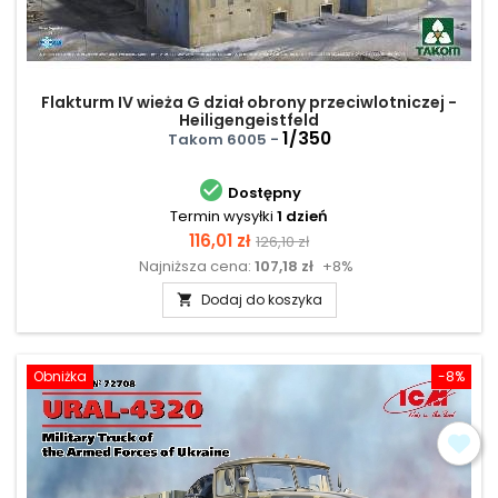
Flakturm IV wieża G dział obrony przeciwlotniczej -
Heiligengeistfeld
1/350
Takom 6005 -

Dostępny
Termin wysyłki
1 dzień
Cena
Cena
116,01 zł
126,10 zł
Najniższa cena:
107,18 zł
+8%
podstawowa
Dodaj do koszyka

Obniżka
-8%