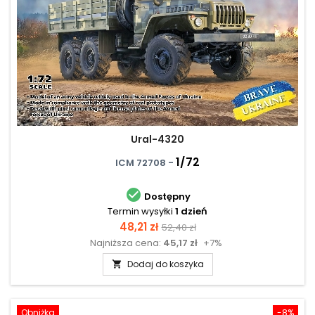
Ural-4320
1/72
ICM 72708 -

Dostępny
Termin wysyłki
1 dzień
Cena
Cena
48,21 zł
52,40 zł
Najniższa cena:
45,17 zł
+7%
podstawowa
Dodaj do koszyka

Obniżka
-8%