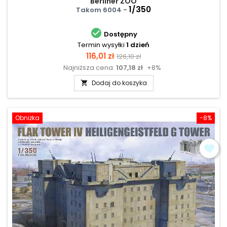
Berliner ZOO
1/350
Takom 6004 -

Dostępny
Termin wysyłki
1 dzień
Cena
Cena
116,01 zł
126,10 zł
Najniższa cena:
107,18 zł
+8%
podstawowa
Dodaj do koszyka

Obniżka
-8%