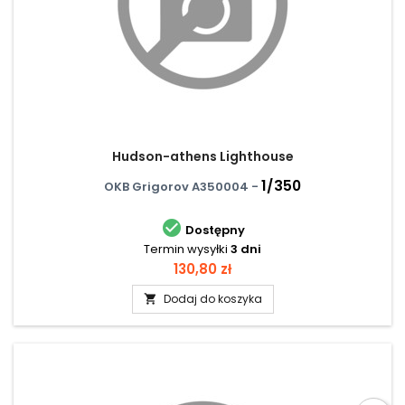
Hudson-athens Lighthouse
1/350
OKB Grigorov A350004 -

Dostępny
Termin wysyłki
3 dni
Cena
130,80 zł
Dodaj do koszyka
