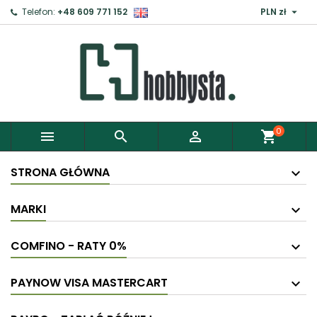

Telefon:
+48 609 771 152
PLN zł
×
Zaloguj
Aby zapisać produkty do Schowka, musisz się
zalogować.
0



shopping_cart
Anuluj
Zaloguj
STRONA GŁÓWNA
MARKI
COMFINO - RATY 0%
PAYNOW VISA MASTERCART