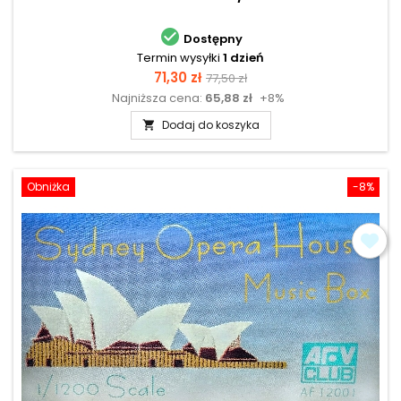

Dostępny
Termin wysyłki
1 dzień
Cena
Cena
71,30 zł
77,50 zł
Najniższa cena:
65,88 zł
+8%
podstawowa
Dodaj do koszyka

Obniżka
-8%