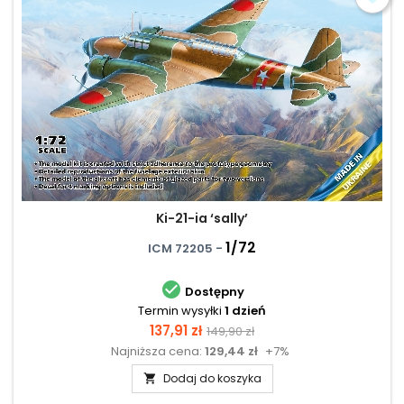
Ki-21-ia ‘sally’
1/72
ICM 72205 -

Dostępny
Termin wysyłki
1 dzień
Cena
Cena
137,91 zł
149,90 zł
Najniższa cena:
129,44 zł
+7%
podstawowa
Dodaj do koszyka
