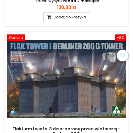
Termin wysyłki
Ponad 2 miesiące
Cena
130,80 zł
Dodaj do koszyka

Obniżka
-8%
Flakturm I wieża G dział obrony przeciwlotniczej -