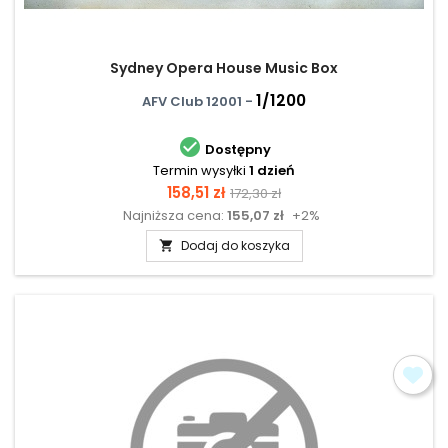
Sydney Opera House Music Box
1/1200
AFV Club 12001 -

Dostępny
Termin wysyłki
1 dzień
Cena
Cena
158,51 zł
172,30 zł
Najniższa cena:
155,07 zł
+2%
podstawowa
Dodaj do koszyka
