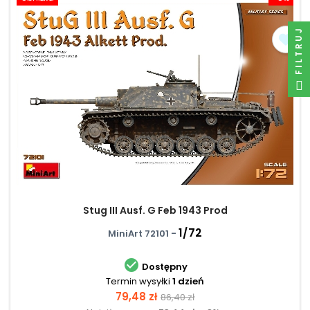
FILTRUJ
Stug III Ausf. G Feb 1943 Prod
1/72
MiniArt 72101 -

Dostępny
Termin wysyłki
1 dzień
Cena
Cena
79,48 zł
86,40 zł