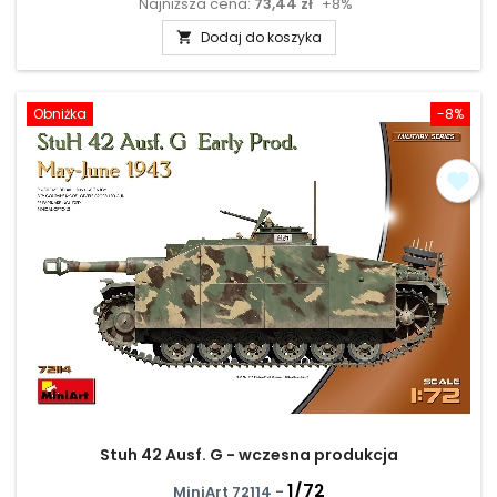
Najniższa cena:
73,44 zł
+8%
podstawowa
Dodaj do koszyka

Obniżka
-8%
Stuh 42 Ausf. G - wczesna produkcja
1/72
MiniArt 72114 -