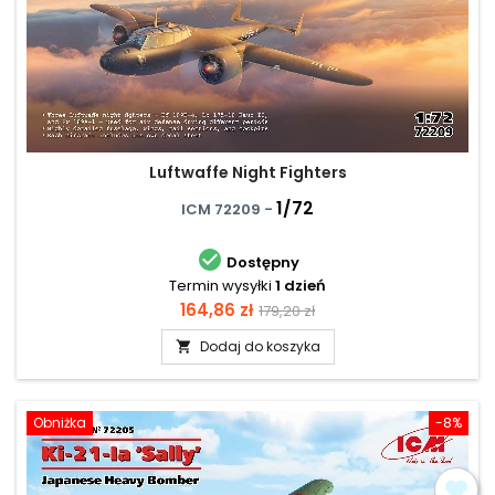
Luftwaffe Night Fighters
1/72
ICM 72209 -

Dostępny
Termin wysyłki
1 dzień
Cena
Cena
164,86 zł
179,20 zł
podstawowa
Dodaj do koszyka

Obniżka
-8%