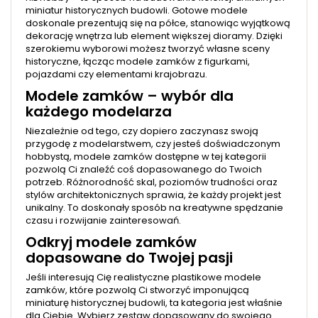
miniatur historycznych budowli. Gotowe modele
doskonale prezentują się na półce, stanowiąc wyjątkową
dekorację wnętrza lub element większej dioramy. Dzięki
szerokiemu wyborowi możesz tworzyć własne sceny
historyczne, łącząc modele zamków z figurkami,
pojazdami czy elementami krajobrazu.
Modele zamków – wybór dla
każdego modelarza
Niezależnie od tego, czy dopiero zaczynasz swoją
przygodę z modelarstwem, czy jesteś doświadczonym
hobbystą, modele zamków dostępne w tej kategorii
pozwolą Ci znaleźć coś dopasowanego do Twoich
potrzeb. Różnorodność skal, poziomów trudności oraz
stylów architektonicznych sprawia, że każdy projekt jest
unikalny. To doskonały sposób na kreatywne spędzanie
czasu i rozwijanie zainteresowań.
Odkryj modele zamków
dopasowane do Twojej pasji
Jeśli interesują Cię realistyczne plastikowe modele
zamków, które pozwolą Ci stworzyć imponującą
miniaturę historycznej budowli, ta kategoria jest właśnie
dla Ciebie. Wybierz zestaw dopasowany do swojego