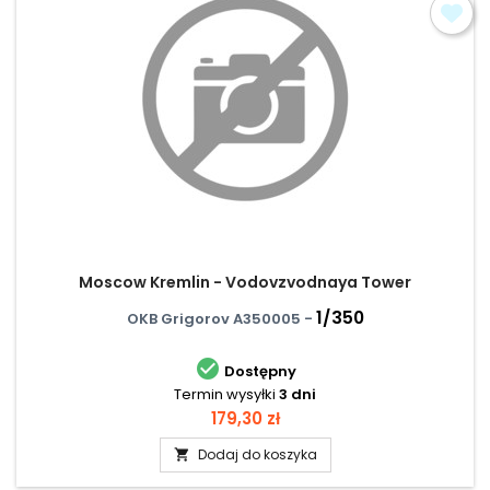
Moscow Kremlin - Vodovzvodnaya Tower
1/350
OKB Grigorov A350005 -

Dostępny
Termin wysyłki
3 dni
Cena
179,30 zł
Dodaj do koszyka
