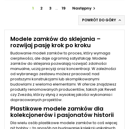
1
2
3
…
19
Następny

POWRÓT DO GÓRY

Modele zamków do sklejania –
rozwijaj pasję krok po kroku
Budowanie modeli zamków to proces, który wymaga
cierpliwości, ale daje ogromną satysfakcję. Modele
zamków do sklejania pozwalają rozwijać zdolności
manualne, uczą precyzji oraz koncentracji. W zależności
od wybranego zestawu możesz pracować nad
prostszymi konstrukcjami lub skomplikowanymi
budowlami z wieloma elementami. W ofercie znajdziesz
produkty renomowanych producentów, takich jak Revell
czy Zvezda, którzy słyną z wysokiej jakości wykonania i
dopracowanych projektów.
Plastikowe modele zamków dla
kolekcjonerów i pasjonatów historii
Dla wielu osób plastikowe modele zamków to coś więcej
niż hobby – to sposób na budowanie kolekcji unikalnych