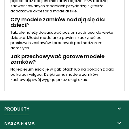
pęseta oraz opcjonalnie farby i pędzle. Przy bardziej
zaawansowanych modelach przydadzą się także
dodatkowe akcesoria modelarskie.
Czy modele zamków nadają się dla
dzieci?
Tak, ale należy dopasować poziom trudności do wieku
dziecka. Młodsi modelarze powinni zaczynać od
prostszych zestawów i pracować pod nadzorem
dorosłych.
Jak przechowywać gotowe modele
zamków?
Najlepiej umieścić je w gablotach lub na półkach z dala
od kurzu i wilgoci. Dzięki temu modele zamków
zachowają swój wygląd przez długi czas.

PRODUKTY

NASZA FIRMA