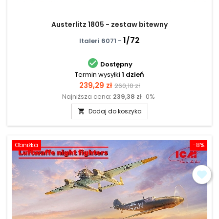
Austerlitz 1805 - zestaw bitewny
1/72
Italeri 6071 -

Dostępny
Termin wysyłki
1 dzień
Cena
Cena
239,29 zł
260,10 zł
Najniższa cena:
239,38 zł
0%
podstawowa
Dodaj do koszyka

Obniżka
-8%