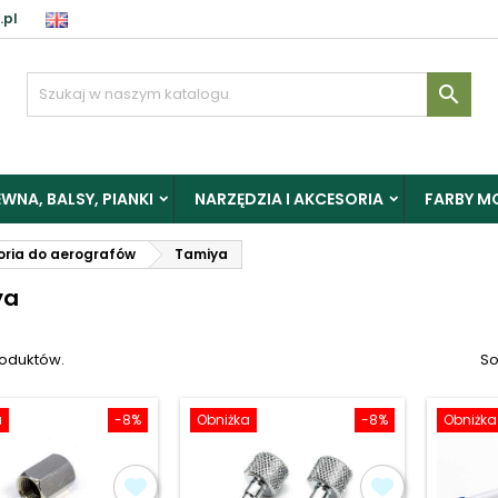
.pl
aloguj

y zapisać produkty do Schowka, musisz się zalogować.
WNA, BALSY, PIANKI
NARZĘDZIA I AKCESORIA
FARBY M
Anuluj
Zalogu
oria do aerografów
Tamiya
ya
roduktów.
So
a
-8%
Obniżka
-8%
Obniżka