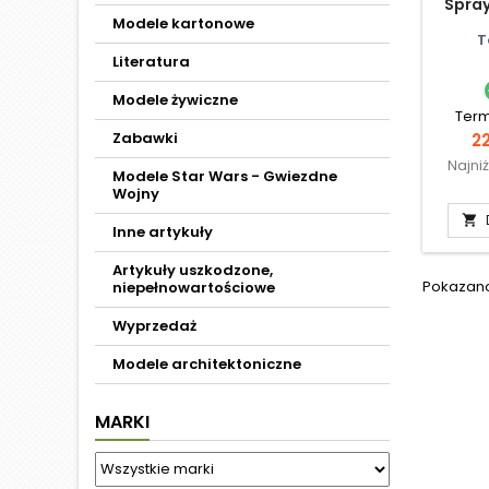
Spray
Modele kartonowe
T
Literatura
Modele żywiczne
Term
Zabawki
C
22
Najni
Modele Star Wars - Gwiezdne
Wojny

Inne artykuły
Artykuły uszkodzone,
Pokazano 
niepełnowartościowe
Wyprzedaż
Modele architektoniczne
MARKI