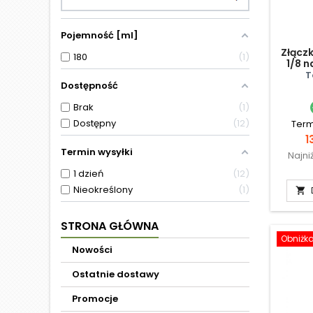
Pojemność [ml]
Złącz
180
1
1/8 n
T
Dostępność
Brak
1
Dostępny
12
Term
C
1
Termin wysyłki
Najni
1 dzień
12
Nieokreślony
1

STRONA GŁÓWNA
Obniżk
Nowości
Ostatnie dostawy
Promocje