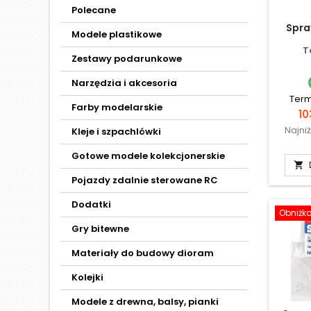
Polecane
Spra
Modele plastikowe
T
Zestawy podarunkowe
Narzędzia i akcesoria
Term
Farby modelarskie
C
10
Najni
Kleje i szpachlówki
Gotowe modele kolekcjonerskie

Pojazdy zdalnie sterowane RC
Dodatki
Obniżk
Gry bitewne
Materiały do budowy dioram
Kolejki
Modele z drewna, balsy, pianki