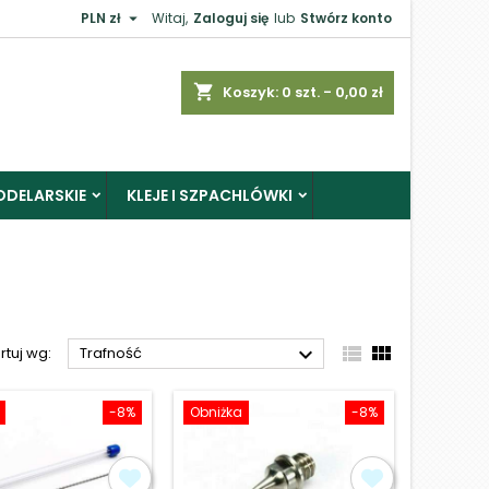

PLN zł
Witaj,
Zaloguj się
lub
Stwórz konto
×
shopping_cart
Koszyk:
0
szt. - 0,00 zł
ODELARSKIE
KLEJE I SZPACHLÓWKI
j



rtuj wg:
Trafność
-8%
Obniżka
-8%