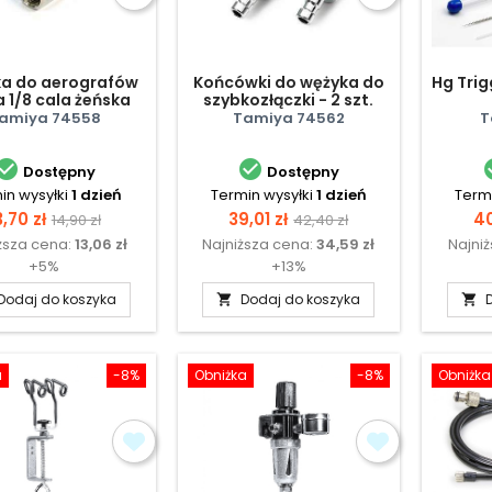
ka do aerografów
Końcówki do wężyka do
Hg Trig
a 1/8 cala żeńska
szybkozłączki - 2 szt.
amiya 74558
Tamiya 74562
T


Dostępny
Dostępny
in wysyłki
1 dzień
Termin wysyłki
1 dzień
Termi
ena
Cena
Cena
Cena
C
3,70 zł
39,01 zł
40
14,90 zł
42,40 zł
ższa cena:
13,06 zł
Najniższa cena:
34,59 zł
Najni
podstawowa
podstawowa
+5%
+13%
Dodaj do koszyka
Dodaj do koszyka


a
-8%
Obniżka
-8%
Obniżka