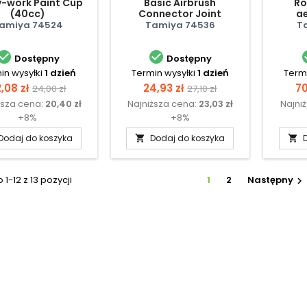
-work Paint Cup
Basic Airbrush
Ro
(40cc)
Connector Joint
a
przył
amiya 74524
Tamiya 74536
T


Dostępny
Dostępny
in wysyłki
1 dzień
Termin wysyłki
1 dzień
Termi
ena
Cena
Cena
Cena
C
,08 zł
24,93 zł
70
24,00 zł
27,10 zł
ższa cena:
20,40 zł
Najniższa cena:
23,03 zł
Najni
podstawowa
podstawowa
+8%
+8%
Dodaj do koszyka
Dodaj do koszyka


1-12 z 13 pozycji
1
2
Następny
