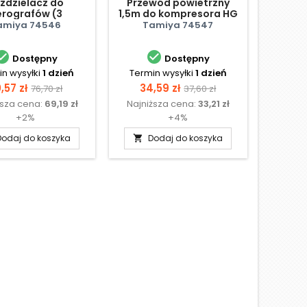
zdzielacz do
Przewód powietrzny
erografów (3
1,5m do kompresora HG
ącza) - kolektor
Air Compressor Revo II
amiya 74546
Tamiya 74547


Dostępny
Dostępny
n wysyłki
1 dzień
Termin wysyłki
1 dzień
ena
Cena
Cena
Cena
,57 zł
34,59 zł
76,70 zł
37,60 zł
ższa cena:
69,19 zł
Najniższa cena:
33,21 zł
podstawowa
podstawowa
+2%
+4%
Dodaj do koszyka
Dodaj do koszyka
