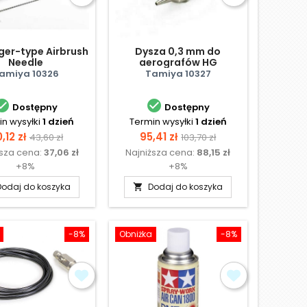
ger-type Airbrush
Dysza 0,3 mm do
Needle
aerografów HG
amiya 10326
Tamiya 10327


Dostępny
Dostępny
n wysyłki
1 dzień
Termin wysyłki
1 dzień
ena
Cena
Cena
Cena
,12 zł
95,41 zł
43,60 zł
103,70 zł
ższa cena:
37,06 zł
Najniższa cena:
88,15 zł
podstawowa
podstawowa
+8%
+8%
Dodaj do koszyka
Dodaj do koszyka

-8%
Obniżka
-8%