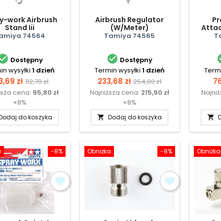
y-work Airbrush
Airbrush Regulator
Pr
Stand Iii
(W/Meter)
Attac
amiya 74564
Tamiya 74565
T


Dostępny
Dostępny
in wysyłki
1 dzień
Termin wysyłki
1 dzień
Termi
ena
Cena
Cena
Cena
C
3,69 zł
233,68 zł
76
112,70 zł
254,00 zł
ższa cena:
95,80 zł
Najniższa cena:
215,90 zł
Najni
podstawowa
podstawowa
+8%
+8%
Dodaj do koszyka
Dodaj do koszyka


a
-8%
Obniżka
-8%
Obniżka