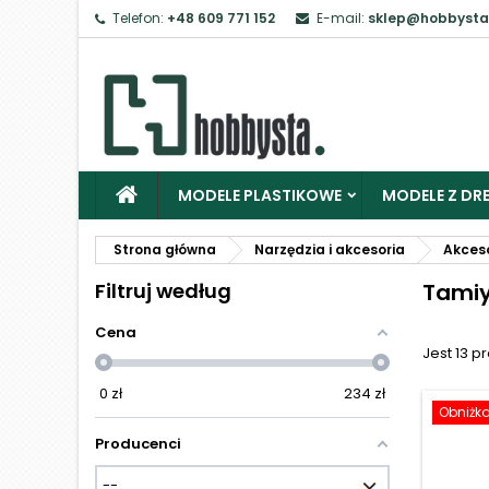
Telefon:
+48 609 771 152
E-mail:
sklep@hobbysta
Z
Ab
MODELE PLASTIKOWE
MODELE Z DRE
Strona główna
Narzędzia i akcesoria
Akces
Filtruj według
Tami
Cena
Jest 13 p
0
zł
234
zł
Obniżk
Producenci