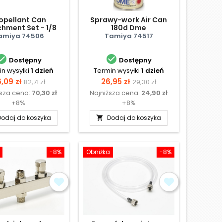
opellant Can
Sprawy-work Air Can
hment Set - 1/8
180d Dme
amiya 74506
Tamiya 74517


Dostępny
Dostępny
n wysyłki
1 dzień
Termin wysyłki
1 dzień
ena
Cena
Cena
Cena
,09 zł
26,95 zł
82,71 zł
29,30 zł
ższa cena:
70,30 zł
Najniższa cena:
24,90 zł
podstawowa
podstawowa
+8%
+8%
Dodaj do koszyka
Dodaj do koszyka

-8%
Obniżka
-8%