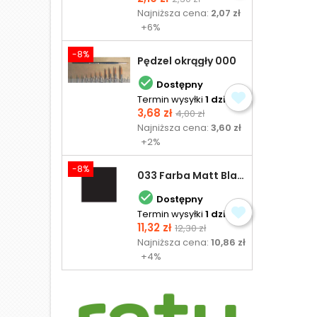
podstawowa
Najniższa cena:
2,07 zł
+6%
-8%
Pędzel okrągły 000

Dostępny
Termin wysyłki
1 dzień
Cena
Cena
3,68 zł
4,00 zł
podstawowa
Najniższa cena:
3,60 zł
+2%
-8%
033 Farba Matt Black - olejna

Dostępny
Termin wysyłki
1 dzień
Cena
Cena
11,32 zł
12,30 zł
podstawowa
Najniższa cena:
10,86 zł
+4%