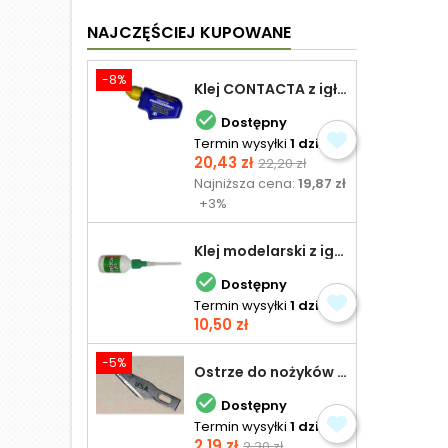
NAJCZĘŚCIEJ KUPOWANE
-8%
Klej CONTACTA z igłą do plastiku 25,0 g

Dostępny
Termin wysyłki
1 dzień
Cena
Cena
20,43 zł
22,20 zł
podstawowa
Najniższa cena:
19,87 zł
+3%
Klej modelarski z igłą 30 ml

Dostępny
Termin wysyłki
1 dzień
Cena
10,50 zł
-5%
Ostrze do nożyków Excel

Dostępny
Termin wysyłki
1 dzień
Cena
Cena
2,19 zł
2,30 zł