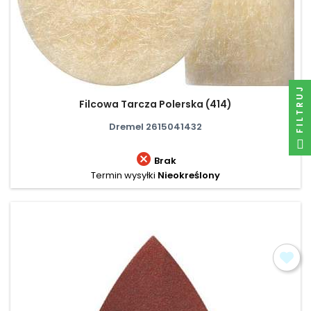
FILTRUJ
Filcowa Tarcza Polerska (414)
Dremel 2615041432

Brak
Termin wysyłki
Nieokreślony