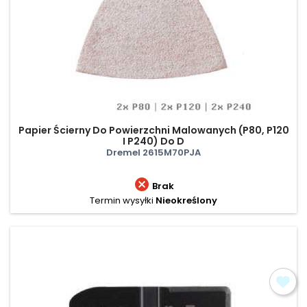
Papier Ścierny Do Powierzchni Malowanych (P80, P120
I P240) Do D
Dremel 2615M70PJA

Brak
Termin wysyłki
Nieokreślony