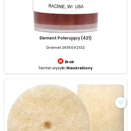
Element Polerujący (421)
Dremel 2615042132

Brak
Termin wysyłki
Nieokreślony