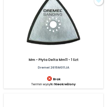
Mm - Płyta Delta Mm11 - 1 Szt
Dremel 2615M011JA

Brak
Termin wysyłki
Nieokreślony