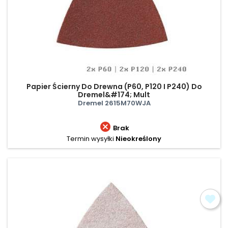
Papier Ścierny Do Drewna (P60, P120 I P240) Do
Dremel&#174; Mult
Dremel 2615M70WJA

Brak
Termin wysyłki
Nieokreślony