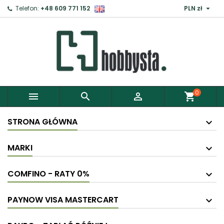

Telefon:
+48 609 771 152
PLN zł
×
Zaloguj
Aby zapisać produkty do Schowka, musisz się
zalogować.
0



shopping_cart
Anuluj
Zaloguj
STRONA GŁÓWNA
MARKI
COMFINO - RATY 0%
PAYNOW VISA MASTERCART