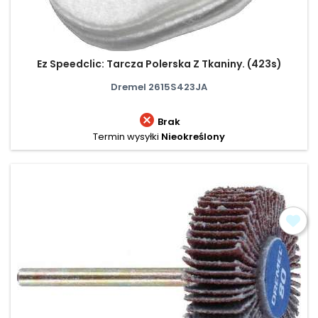
Ez Speedclic: Tarcza Polerska Z Tkaniny. (423s)
Dremel 2615S423JA

Brak
Termin wysyłki
Nieokreślony