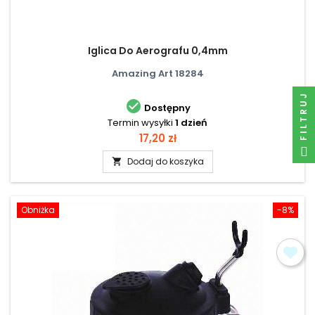
Iglica Do Aerografu 0,4mm
Amazing Art 18284
FILTRUJ

Dostępny
Termin wysyłki
1 dzień
Cena
17,20 zł
Dodaj do koszyka

Obniżka
-8%