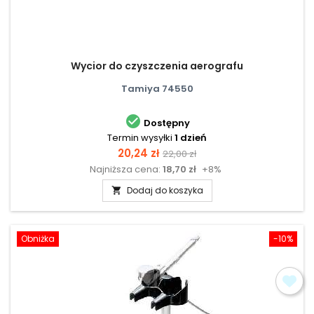
Wycior do czyszczenia aerografu
Tamiya 74550

Dostępny
Termin wysyłki
1 dzień
Cena
Cena
20,24 zł
22,00 zł
Najniższa cena:
18,70 zł
+8%
podstawowa
Dodaj do koszyka

Obniżka
-10%