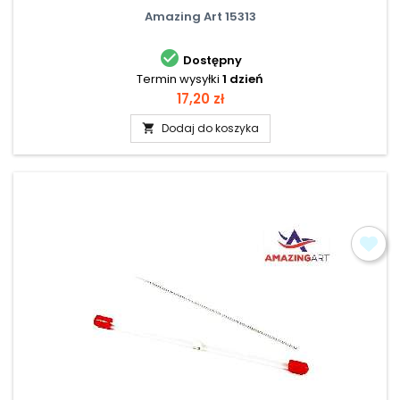
Amazing Art 15313

Dostępny
Termin wysyłki
1 dzień
Cena
17,20 zł
Dodaj do koszyka
