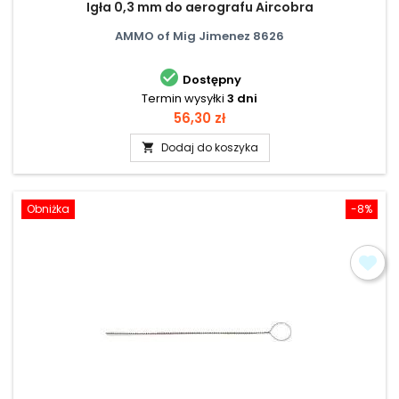
Igła 0,3 mm do aerografu Aircobra
AMMO of Mig Jimenez 8626

Dostępny
Termin wysyłki
3 dni
Cena
56,30 zł
Dodaj do koszyka

Obniżka
-8%