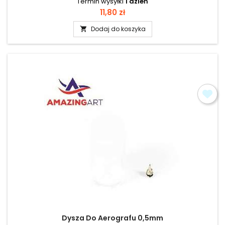
Termin wysyłki
1 dzień
Cena
11,80 zł
Dodaj do koszyka

Dysza Do Aerografu 0,5mm