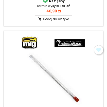

Dostępny
Termin wysyłki
1 dzień
Cena
40,90 zł
Dodaj do koszyka
