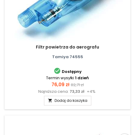
Filtr powietrza do aerografu
Tamiya 74555

Dostępny
Termin wysyłki
1 dzień
Cena
Cena
76,09 zł
82,71 zł
Najniższa cena:
73,33 zł
+4%
podstawowa
Dodaj do koszyka
