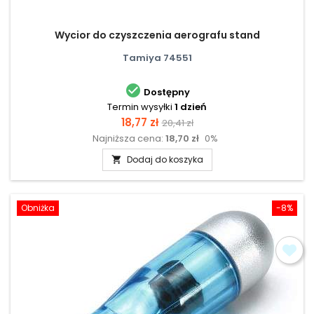
Wycior do czyszczenia aerografu stand
Tamiya 74551

Dostępny
Termin wysyłki
1 dzień
Cena
Cena
18,77 zł
20,41 zł
Najniższa cena:
18,70 zł
0%
podstawowa
Dodaj do koszyka

Obniżka
-8%