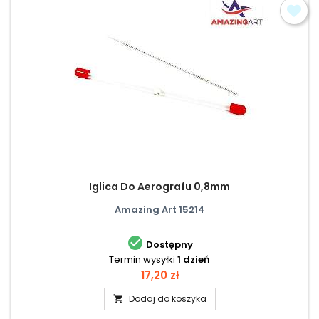
Iglica Do Aerografu 0,8mm
Amazing Art 15214

Dostępny
Termin wysyłki
1 dzień
Cena
17,20 zł
Dodaj do koszyka
