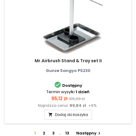
Mr.Airbrush Stand & Tray set II
Gunze Sangyo PS230

Dostępny
Termin wysyłki
1 dzień
Cena
Cena
95,12 zł
105,69 zł
Najniższa cena:
89,84 zł
+6%
podstawowa
Dodaj do koszyka

1
2
3
…
13
Następny
