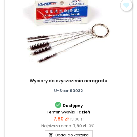
Wyciory do czyszczenia aerografu
U-Star 90032

Dostępny
Termin wysyłki
1 dzień
Cena
Cena
7,80 zł
13,00 zł
Najniższa cena:
7,80 zł
0%
podstawowa
Dodaj do koszyka
