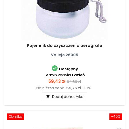
Pojemnik do czyszczenia aerografu
Vallejo 26005

Dostępny
Termin wysyłki
1 dzień
Cena
Cena
59,43 zł
64,60 zł
Najniższa cena:
55,75 zł
+7%
podstawowa
Dodaj do koszyka

Obniżka
-40%