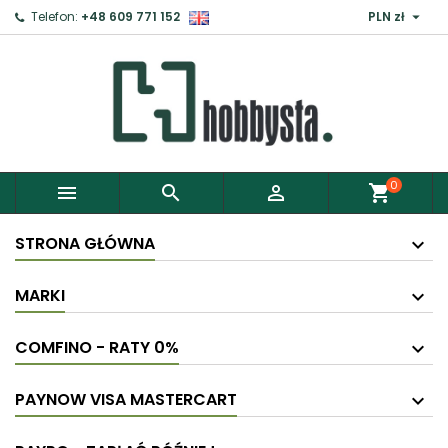

Telefon:
+48 609 771 152
PLN zł
×
Zaloguj
Aby zapisać produkty do Schowka, musisz się
zalogować.
0



shopping_cart
Anuluj
Zaloguj
STRONA GŁÓWNA
MARKI
COMFINO - RATY 0%
PAYNOW VISA MASTERCART