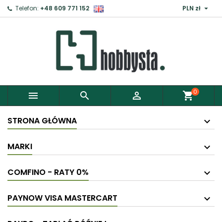

Telefon:
+48 609 771 152
PLN zł
×
Zaloguj
Aby zapisać produkty do Schowka, musisz się
zalogować.
0



shopping_cart
Anuluj
Zaloguj
STRONA GŁÓWNA
MARKI
COMFINO - RATY 0%
PAYNOW VISA MASTERCART