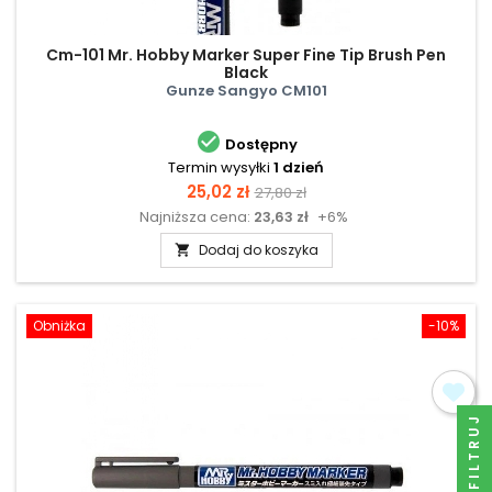
Cm-101 Mr. Hobby Marker Super Fine Tip Brush Pen
Black
Gunze Sangyo CM101

Dostępny
Termin wysyłki
1 dzień
Cena
Cena
25,02 zł
27,80 zł
Najniższa cena:
23,63 zł
+6%
podstawowa
Dodaj do koszyka

Obniżka
-10%
FILTRUJ