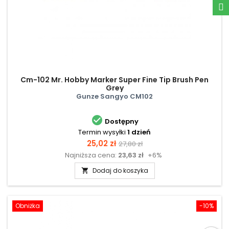
Cm-102 Mr. Hobby Marker Super Fine Tip Brush Pen
Grey
Gunze Sangyo CM102

Dostępny
Termin wysyłki
1 dzień
Cena
Cena
25,02 zł
27,80 zł
Najniższa cena:
23,63 zł
+6%
podstawowa
Dodaj do koszyka

Obniżka
-10%