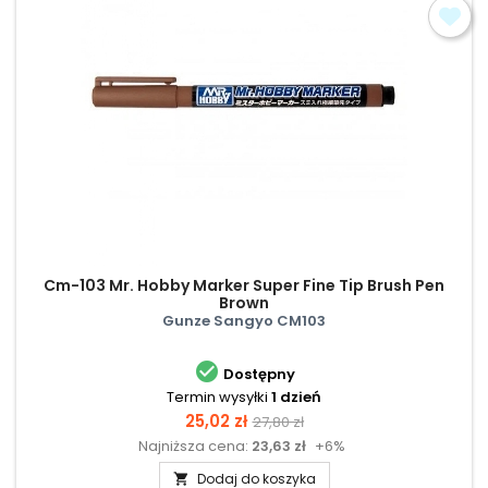
Cm-103 Mr. Hobby Marker Super Fine Tip Brush Pen
Brown
Gunze Sangyo CM103

Dostępny
Termin wysyłki
1 dzień
Cena
Cena
25,02 zł
27,80 zł
Najniższa cena:
23,63 zł
+6%
podstawowa
Dodaj do koszyka
