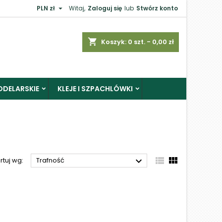

PLN zł
Witaj,
Zaloguj się
lub
Stwórz konto
×
shopping_cart
Koszyk:
0
szt. - 0,00 zł
ODELARSKIE
KLEJE I SZPACHLÓWKI
j



rtuj wg:
Trafność