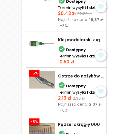

Dostępny
Termin wysyłki
1 dzień
Cena
Cena
20,43 zł
22,20 zł
podstawowa
Najniższa cena:
19,87 zł
+3%
Klej modelarski z igłą 30 ml

Dostępny
Termin wysyłki
1 dzień
Cena
10,50 zł
-5%
Ostrze do nożyków Excel

Dostępny
Termin wysyłki
1 dzień
Cena
Cena
2,19 zł
2,30 zł
podstawowa
Najniższa cena:
2,07 zł
+6%
-8%
Pędzel okrągły 000
