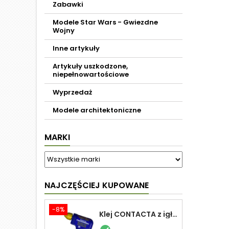
Zabawki
Modele Star Wars - Gwiezdne
Wojny
Inne artykuły
Artykuły uszkodzone,
niepełnowartościowe
Wyprzedaż
Modele architektoniczne
MARKI
NAJCZĘŚCIEJ KUPOWANE
-8%
Klej CONTACTA z igłą do plastiku 25,0 g