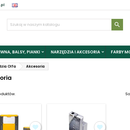
.pl
aloguj

y zapisać produkty do Schowka, musisz się zalogować.
WNA, BALSY, PIANKI
NARZĘDZIA I AKCESORIA
FARBY M
Anuluj
Zalogu
zia Olfa
Akcesoria
oria
oduktów.
So