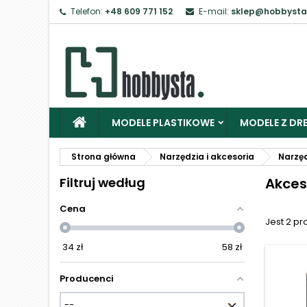
Telefon:
+48 609 771 152
E-mail:
sklep@hobbysta
Z
Ab
MODELE PLASTIKOWE
MODELE Z DRE
Strona główna
Narzędzia i akcesoria
Narzęd
Filtruj według
Akces
Cena
Jest 2 pr
34
zł
58
zł
Producenci