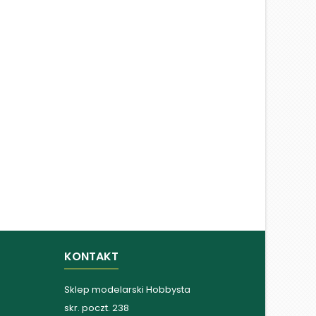
KONTAKT
Sklep modelarski Hobbysta
skr. poczt. 238