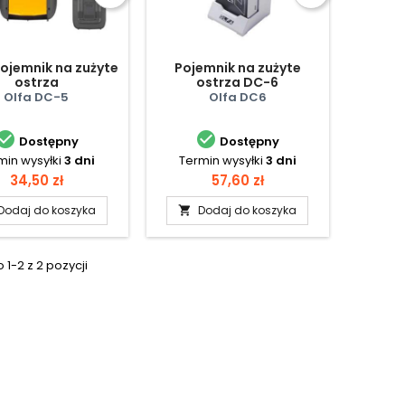
ojemnik na zużyte
Pojemnik na zużyte
ostrza
ostrza DC-6
Olfa DC-5
Olfa DC6


Dostępny
Dostępny
min wysyłki
3 dni
Termin wysyłki
3 dni
Cena
Cena
34,50 zł
57,60 zł
Dodaj do koszyka
Dodaj do koszyka

1-2 z 2 pozycji