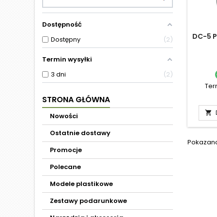
Dostępność
DC-5 P
Dostępny
2
Termin wysyłki
3 dni
2
Ter
STRONA GŁÓWNA

Nowości
Ostatnie dostawy
Pokazano 
Promocje
Polecane
Modele plastikowe
Zestawy podarunkowe