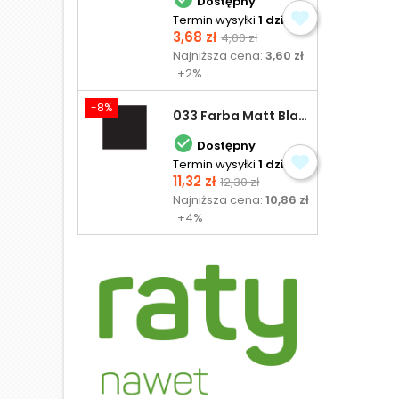
Dostępny
Termin wysyłki
1 dzień
Cena
Cena
3,68 zł
4,00 zł
podstawowa
Najniższa cena:
3,60 zł
+2%
-8%
033 Farba Matt Black - olejna

Dostępny
Termin wysyłki
1 dzień
Cena
Cena
11,32 zł
12,30 zł
podstawowa
Najniższa cena:
10,86 zł
+4%