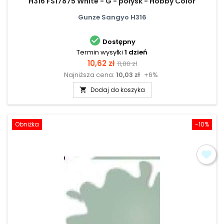
H316 FS17875 White - G - połysk - Hobby Color
Gunze Sangyo H316

Dostępny
Termin wysyłki
1 dzień
Cena
Cena
10,62 zł
11,80 zł
Najniższa cena:
10,03 zł
+6%
podstawowa
Dodaj do koszyka

Obniżka
-10%