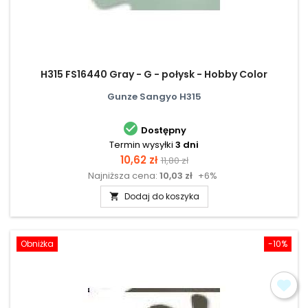
H315 FS16440 Gray - G - połysk - Hobby Color
Gunze Sangyo H315

Dostępny
Termin wysyłki
3 dni
Cena
Cena
10,62 zł
11,80 zł
Najniższa cena:
10,03 zł
+6%
podstawowa
Dodaj do koszyka

Obniżka
-10%