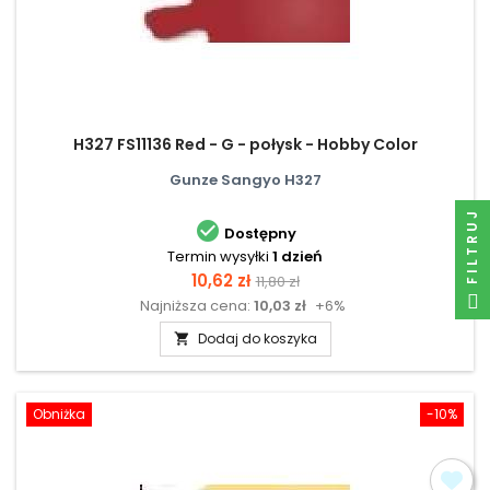
H327 FS11136 Red - G - połysk - Hobby Color
Gunze Sangyo H327
FILTRUJ

Dostępny
Termin wysyłki
1 dzień
Cena
Cena
10,62 zł
11,80 zł
Najniższa cena:
10,03 zł
+6%
podstawowa
Dodaj do koszyka

Obniżka
-10%