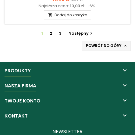
Najniższa cena:
10,03 zł
+6%
podstawowa
Dodaj do koszyka

1
2
3
Następny

POWRÓT DO GÓRY


PRODUKTY

NASZA FIRMA

TWOJE KONTO

KONTAKT
NEWSLETTER