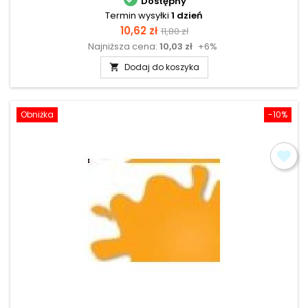
Dostępny
Termin wysyłki
1 dzień
Cena
Cena
10,62 zł
11,80 zł
Najniższa cena:
10,03 zł
+6%
podstawowa
Dodaj do koszyka

Obniżka
-10%