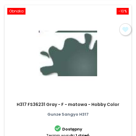
Obniżka
-10%
H317 FS36231 Gray - F - matowa - Hobby Color
Gunze Sangyo H317

Dostępny
Termin wysyłki
1 dzień