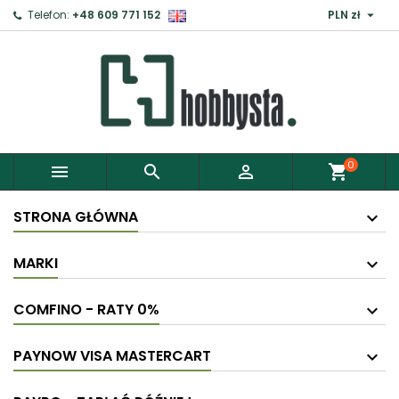

Telefon:
+48 609 771 152
PLN zł
×
Zaloguj
Aby zapisać produkty do Schowka, musisz się
zalogować.
0



shopping_cart
Anuluj
Zaloguj
STRONA GŁÓWNA
MARKI
COMFINO - RATY 0%
PAYNOW VISA MASTERCART