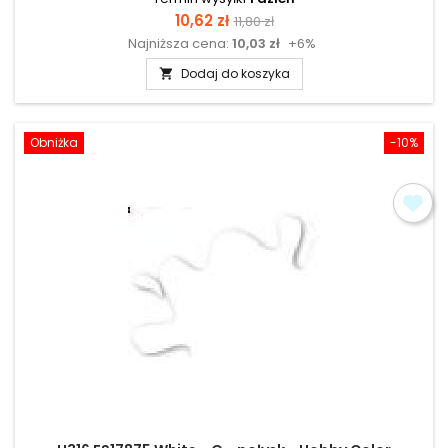
Cena
Cena
10,62 zł
11,80 zł
Najniższa cena:
10,03 zł
+6%
podstawowa
Dodaj do koszyka

Obniżka
-10%