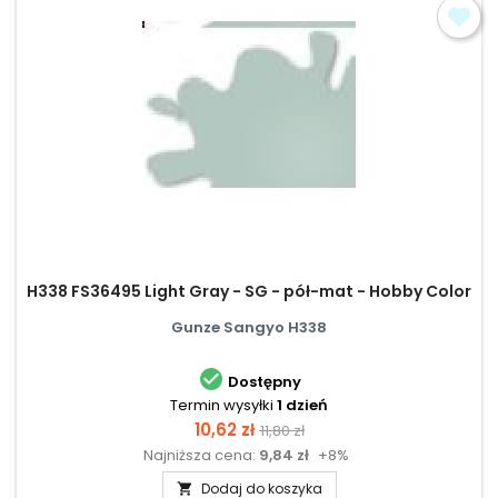
H338 FS36495 Light Gray - SG - pół-mat - Hobby Color
Gunze Sangyo H338

Dostępny
Termin wysyłki
1 dzień
Cena
Cena
10,62 zł
11,80 zł
Najniższa cena:
9,84 zł
+8%
podstawowa
Dodaj do koszyka
