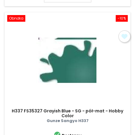
Obniżka
-10%
H337 FS35327 Grayish Blue - SG - pół-mat - Hobby
Color
Gunze Sangyo H337
