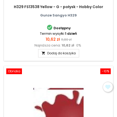
H329 FS13538 Yellow - G - połysk - Hobby Color
Gunze Sangyo H329

Dostępny
Termin wysyłki
1 dzień
Cena
Cena
10,62 zł
11,80 zł
Najniższa cena:
10,62 zł
0%
podstawowa
Dodaj do koszyka

Obniżka
-10%