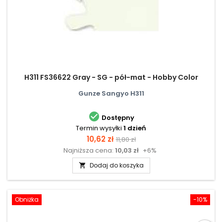
H311 FS36622 Gray - SG - pół-mat - Hobby Color
Gunze Sangyo H311

Dostępny
Termin wysyłki
1 dzień
Cena
Cena
10,62 zł
11,80 zł
Najniższa cena:
10,03 zł
+6%
podstawowa
Dodaj do koszyka

Obniżka
-10%