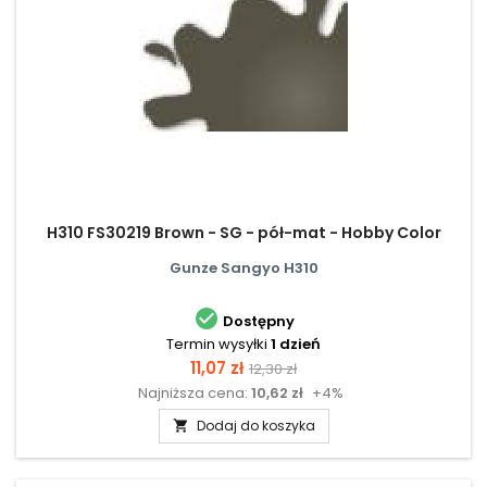
H310 FS30219 Brown - SG - pół-mat - Hobby Color
Gunze Sangyo H310

Dostępny
Termin wysyłki
1 dzień
Cena
Cena
11,07 zł
12,30 zł
Najniższa cena:
10,62 zł
+4%
podstawowa
Dodaj do koszyka
