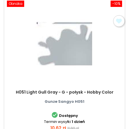
Obniżka
-10%
H051 Light Gull Gray - G - połysk - Hobby Color
Gunze Sangyo H051

Dostępny
Termin wysyłki
1 dzień
Cena
Cena
10,62 zł
11,80 zł