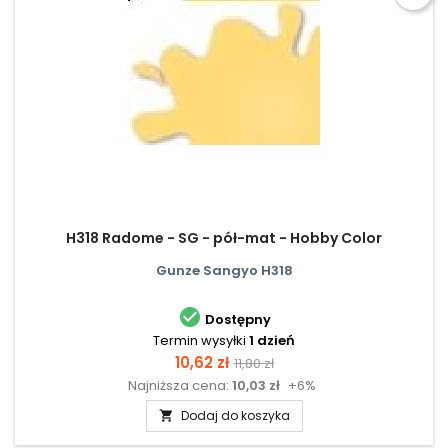
H318 Radome - SG - pół-mat - Hobby Color
Gunze Sangyo H318

Dostępny
Termin wysyłki
1 dzień
Cena
Cena
10,62 zł
11,80 zł
Najniższa cena:
10,03 zł
+6%
podstawowa
Dodaj do koszyka
