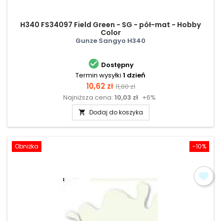
H340 FS34097 Field Green - SG - pół-mat - Hobby
Color
Gunze Sangyo H340

Dostępny
Termin wysyłki
1 dzień
Cena
Cena
10,62 zł
11,80 zł
Najniższa cena:
10,03 zł
+6%
podstawowa
Dodaj do koszyka

Obniżka
-10%