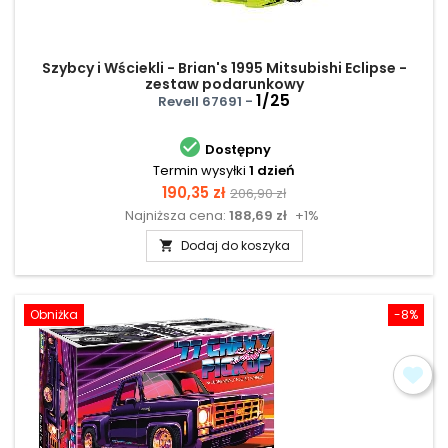
Szybcy i Wściekli - Brian's 1995 Mitsubishi Eclipse -
zestaw podarunkowy
1/25
Revell 67691 -

Dostępny
Termin wysyłki
1 dzień
Cena
Cena
190,35 zł
206,90 zł
Najniższa cena:
188,69 zł
+1%
podstawowa
Dodaj do koszyka

Obniżka
-8%