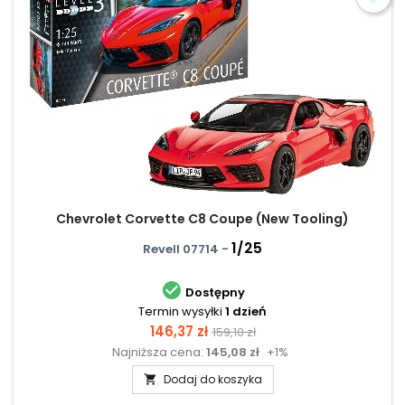
Chevrolet Corvette C8 Coupe (New Tooling)
1/25
Revell 07714 -

Dostępny
Termin wysyłki
1 dzień
Cena
Cena
146,37 zł
159,10 zł
Najniższa cena:
145,08 zł
+1%
podstawowa
Dodaj do koszyka
