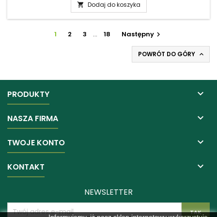
Dodaj do koszyka

1
2
3
…
18
Następny

POWRÓT DO GÓRY


PRODUKTY

NASZA FIRMA

TWOJE KONTO

KONTAKT
NEWSLETTER