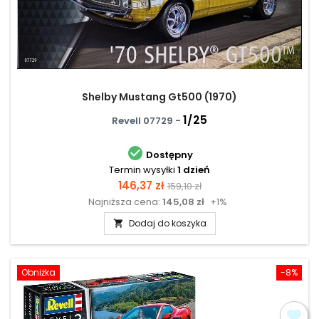
Shelby Mustang Gt500 (1970)
1/25
Revell 07729 -

Dostępny
Termin wysyłki
1 dzień
Cena
Cena
146,37 zł
159,10 zł
Najniższa cena:
145,08 zł
+1%
podstawowa
Dodaj do koszyka

Obniżka
-8%