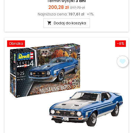
Termin wysyłki
3 dni
Cena
Cena
200,28 zł
217,70 zł
Najniższa cena:
197,61 zł
+1%
podstawowa
Dodaj do koszyka

Obniżka
-8%