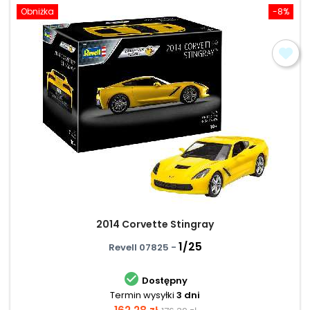
Obniżka
-8%
2014 Corvette Stingray
1/25
Revell 07825 -

Dostępny
Termin wysyłki
3 dni
Cena
Cena