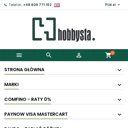

Telefon:
+48 609 771 152
PLN zł
×
Zaloguj
Aby zapisać produkty do Schowka, musisz się
zalogować.
0



shopping_cart
Anuluj
Zaloguj
STRONA GŁÓWNA
MARKI
COMFINO - RATY 0%
PAYNOW VISA MASTERCART