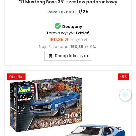
'71 Mustang Boss 351 - zestaw podarunkowy
1/25
Revell 67699 -

Dostępny
Termin wysyłki
1 dzień
Cena
Cena
190,35 zł
206,90 zł
Najniższa cena:
190,35 zł
0%
podstawowa
Dodaj do koszyka

Obniżka
-8%