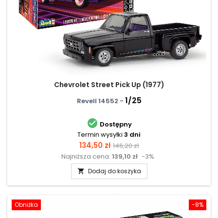
Chevrolet Street Pick Up (1977)
1/25
Revell 14552 -

Dostępny
Termin wysyłki
3 dni
Cena
Cena
134,50 zł
146,20 zł
Najniższa cena:
139,10 zł
-3%
podstawowa
Dodaj do koszyka

Obniżka
-8%