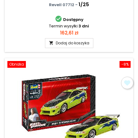
1/25
Revell 07712 -

Dostępny
Termin wysyłki
3 dni
Cena
162,61 zł
Dodaj do koszyka

Obniżka
-8%