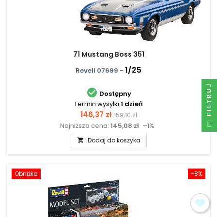
71 Mustang Boss 351
1/25
Revell 07699 -
FILTRUJ

Dostępny
Termin wysyłki
1 dzień
Cena
Cena
146,37 zł
159,10 zł
Najniższa cena:
145,08 zł
+1%
podstawowa
Dodaj do koszyka

Obniżka
-8%