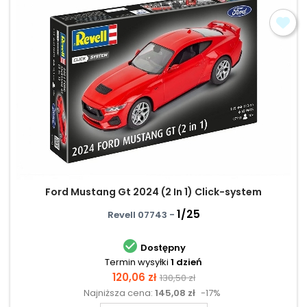
Ford Mustang Gt 2024 (2 In 1) Click-system
1/25
Revell 07743 -

Dostępny
Termin wysyłki
1 dzień
Cena
Cena
120,06 zł
130,50 zł
Najniższa cena:
145,08 zł
-17%
podstawowa