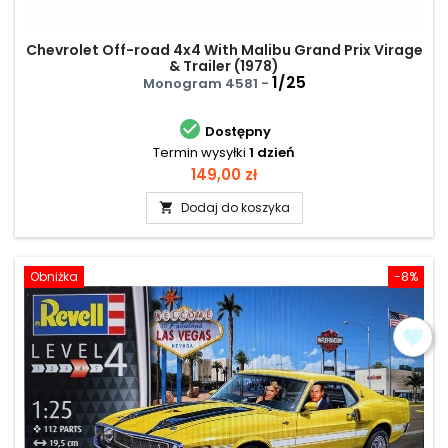
Chevrolet Off-road 4x4 With Malibu Grand Prix Virage
& Trailer (1978)
1/25
Monogram 4581 -

Dostępny
Termin wysyłki
1 dzień
Cena
149,00 zł
Dodaj do koszyka

Obniżka
-8%