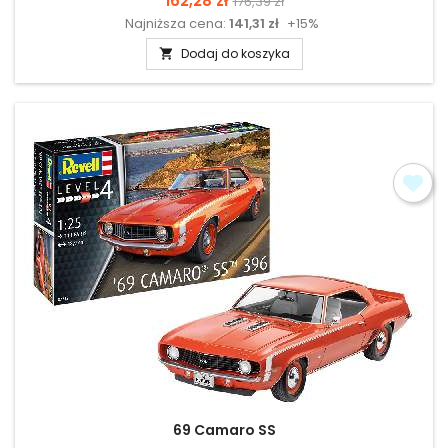
162,28 zł
176,39 zł
Najniższa cena:
141,31 zł
+15%
podstawowa
Dodaj do koszyka

69 Camaro SS