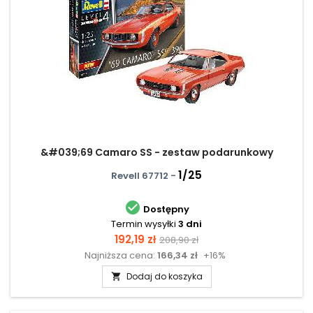
&#039;69 Camaro SS - zestaw podarunkowy
1/25
Revell 67712 -

Dostępny
Termin wysyłki
3 dni
Cena
Cena
192,19 zł
208,90 zł
Najniższa cena:
166,34 zł
+16%
podstawowa
Dodaj do koszyka
