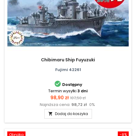
Chibimaru Ship Fuyuzuki
Fujimi 42261

Dostępny
Termin wysyłki
3 dni
Cena
Cena
98,90 zł
107,50 zł
Najniższa cena:
98,72 zł
0%
podstawowa
Dodaj do koszyka

Obniżka
-8%