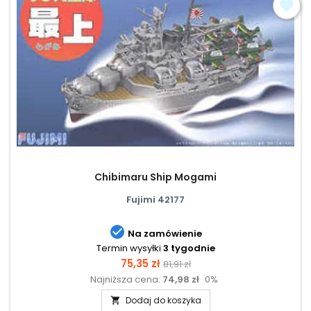
Chibimaru Ship Mogami
Fujimi 42177

Na zamówienie
Termin wysyłki
3 tygodnie
Cena
Cena
75,35 zł
81,91 zł
Najniższa cena:
74,98 zł
0%
podstawowa
Dodaj do koszyka
