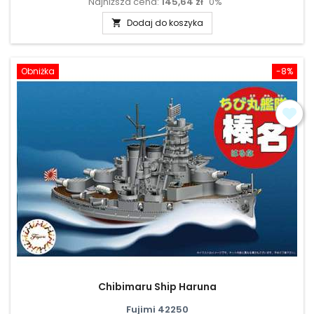
Najniższa cena:
145,64 zł
0%
podstawowa
Dodaj do koszyka

Obniżka
-8%
Chibimaru Ship Haruna
Fujimi 42250