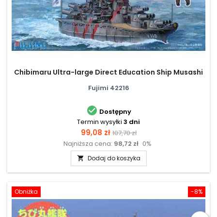
Chibimaru Ultra-large Direct Education Ship Musashi
Fujimi 42216

Dostępny
Termin wysyłki
3 dni
Cena
Cena
99,08 zł
107,70 zł
Najniższa cena:
98,72 zł
0%
podstawowa
Dodaj do koszyka

Obniżka
-8%