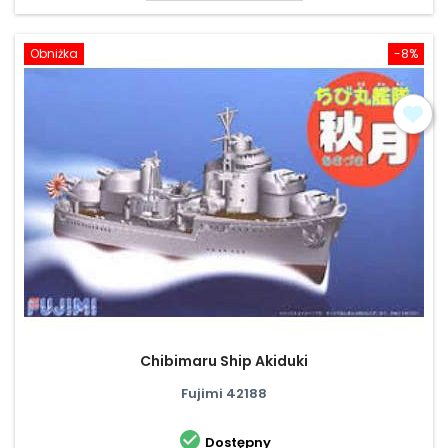
Obniżka
-8%
Chibimaru Ship Akiduki
Fujimi 42188

Dostępny