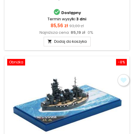

Dostępny
Termin wysyłki
3 dni
Cena
Cena
85,56 zł
93,00 zł
Najniższa cena:
85,19 zł
0%
podstawowa
Dodaj do koszyka

Obniżka
-8%