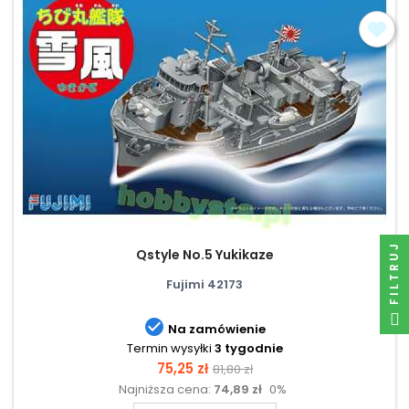
FILTRUJ
Qstyle No.5 Yukikaze
Fujimi 42173

Na zamówienie
Termin wysyłki
3 tygodnie
Cena
Cena
75,25 zł
81,80 zł
Najniższa cena:
74,89 zł
0%
podstawowa