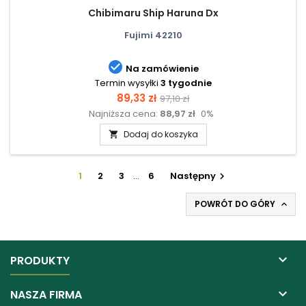
Chibimaru Ship Haruna Dx
Fujimi 42210

Na zamówienie
Termin wysyłki
3 tygodnie
Cena
Cena
89,33 zł
97,10 zł
Najniższa cena:
88,97 zł
0%
podstawowa
Dodaj do koszyka

1
2
3
…
6
Następny

POWRÓT DO GÓRY


PRODUKTY

NASZA FIRMA