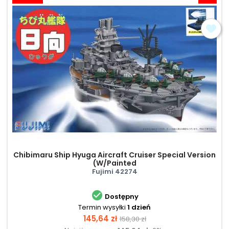
Chibimaru Ship Hyuga Aircraft Cruiser Special Version
(W/Painted
Fujimi 42274

Dostępny
Termin wysyłki
1 dzień
Cena
Cena
145,64 zł
158,30 zł