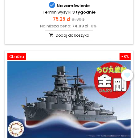

Na zamówienie
Termin wysyłki
3 tygodnie
Cena
Cena
75,25 zł
81,80 zł
Najniższa cena:
74,89 zł
0%
podstawowa
Dodaj do koszyka

Obniżka
-8%