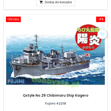
Dodaj do koszyka

Obniżka
-8%
Qstyle No.26 Chibimaru Ship Kagero
Fujimi 42218