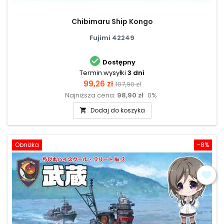
Chibimaru Ship Kongo
Fujimi 42249

Dostępny
Termin wysyłki
3 dni
Cena
Cena
99,26 zł
107,90 zł
Najniższa cena:
98,90 zł
0%
podstawowa
Dodaj do koszyka

Obniżka
-8%