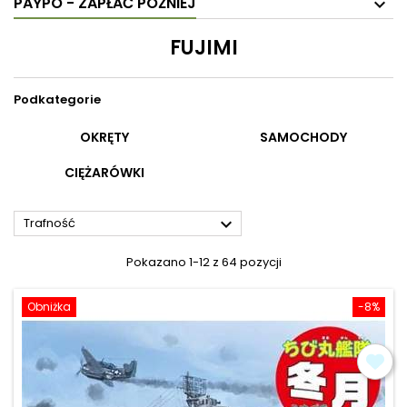
PAYPO - ZAPŁAĆ PÓŹNIEJ
FUJIMI
Podkategorie
OKRĘTY
SAMOCHODY
CIĘŻARÓWKI

Trafność
Pokazano 1-12 z 64 pozycji
Obniżka
-8%