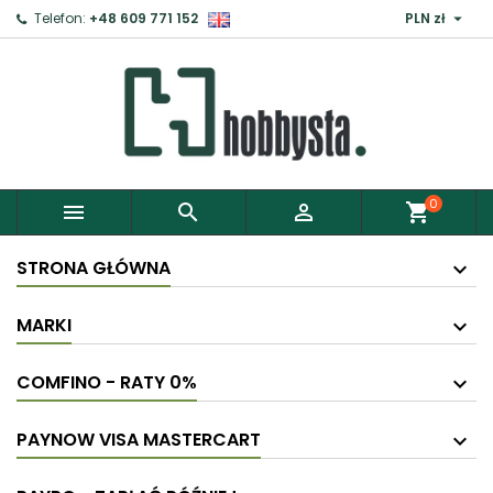

Telefon:
+48 609 771 152
PLN zł
×
Zaloguj
Aby zapisać produkty do Schowka, musisz się
zalogować.
0



shopping_cart
Anuluj
Zaloguj
STRONA GŁÓWNA
MARKI
COMFINO - RATY 0%
PAYNOW VISA MASTERCART