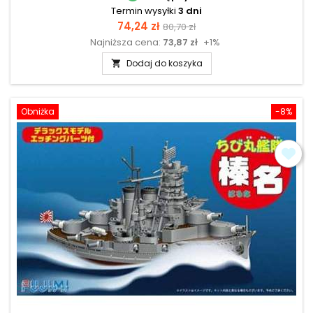
Termin wysyłki
3 dni
Cena
Cena
74,24 zł
80,70 zł
Najniższa cena:
73,87 zł
+1%
podstawowa
Dodaj do koszyka

Obniżka
-8%