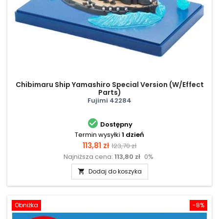
Chibimaru Ship Yamashiro Special Version (W/Effect
Parts)
Fujimi 42284

Dostępny
Termin wysyłki
1 dzień
Cena
Cena
113,81 zł
123,70 zł
Najniższa cena:
113,80 zł
0%
podstawowa
Dodaj do koszyka

Obniżka
-8%