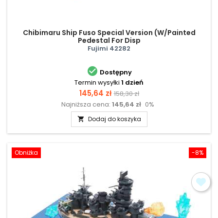
Chibimaru Ship Fuso Special Version (W/Painted
Pedestal For Disp
Fujimi 42282

Dostępny
Termin wysyłki
1 dzień
Cena
Cena
145,64 zł
158,30 zł
Najniższa cena:
145,64 zł
0%
podstawowa
Dodaj do koszyka

Obniżka
-8%