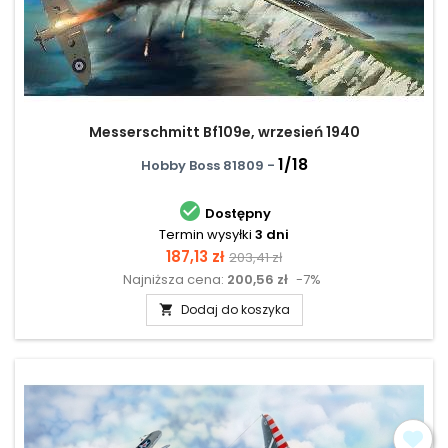
Messerschmitt Bf109e, wrzesień 1940
1/18
Hobby Boss 81809 -

Dostępny
Termin wysyłki
3 dni
Cena
Cena
187,13 zł
203,41 zł
Najniższa cena:
200,56 zł
-7%
podstawowa
Dodaj do koszyka
