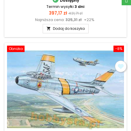
Dostępny
Termin wysyłki
3 dni
Cena
Cena
397,17 zł
431,71 zł
Najniższa cena:
325,31 zł
+22%
podstawowa
Dodaj do koszyka

Obniżka
-8%