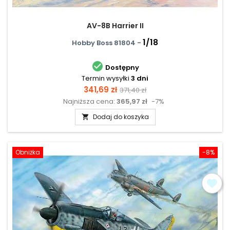
AV-8B Harrier II
1/18
Hobby Boss 81804 -

Dostępny
Termin wysyłki
3 dni
Cena
Cena
341,69 zł
371,40 zł
Najniższa cena:
365,97 zł
-7%
podstawowa
Dodaj do koszyka

Obniżka
-8%