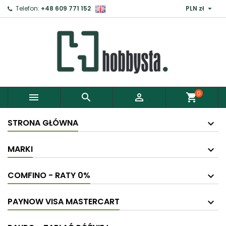

Telefon:
+48 609 771 152
PLN zł
×
Zaloguj
Aby zapisać produkty do Schowka, musisz się
zalogować.
0



shopping_cart
Anuluj
Zaloguj
STRONA GŁÓWNA
MARKI
COMFINO - RATY 0%
PAYNOW VISA MASTERCART