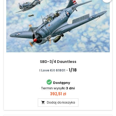
SBD-3/4 Dauntless
1/18
I Love Kit 61801 -

Dostępny
Termin wysyłki
3 dni
Cena
392,51 zł
Dodaj do koszyka
