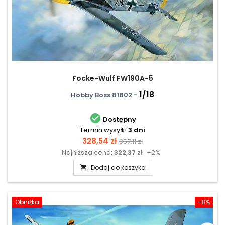
Focke-Wulf FW190A-5
1/18
Hobby Boss 81802 -

Dostępny
Termin wysyłki
3 dni
Cena
Cena
328,54 zł
357,11 zł
Najniższa cena:
322,37 zł
+2%
podstawowa
Dodaj do koszyka

Obniżka
-8%