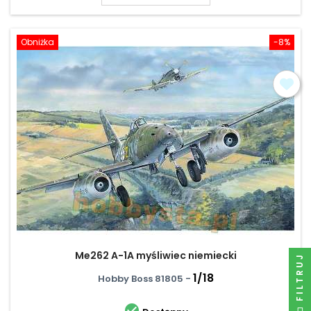
Obniżka
-8%
Me262 A-1A myśliwiec niemiecki
FILTRUJ
1/18
Hobby Boss 81805 -
