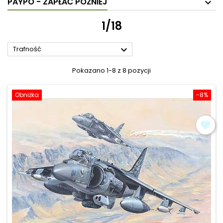
PAYPO - ZAPŁAĆ PÓŹNIEJ
1/18

Trafność
Pokazano 1-8 z 8 pozycji
Obniżka
-8%