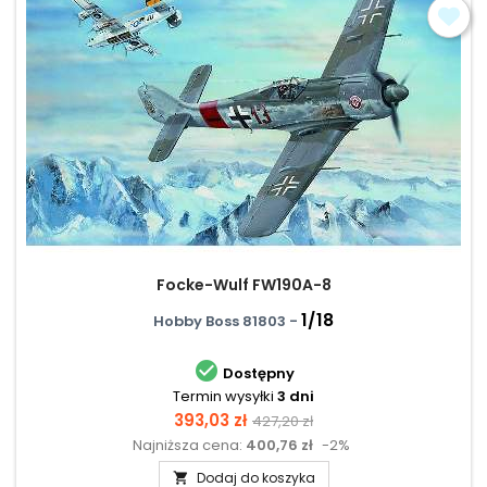
Focke-Wulf FW190A-8
1/18
Hobby Boss 81803 -

Dostępny
Termin wysyłki
3 dni
Cena
Cena
393,03 zł
427,20 zł
Najniższa cena:
400,76 zł
-2%
podstawowa
Dodaj do koszyka
