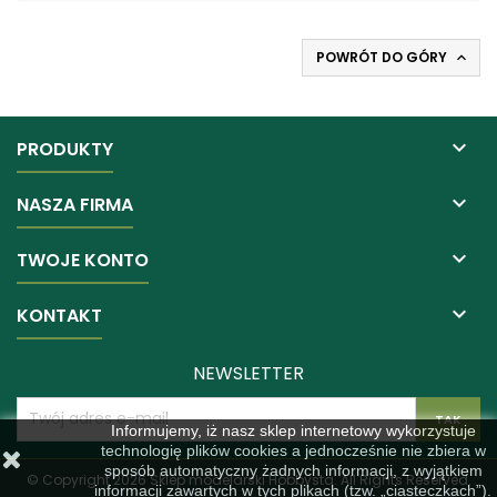
POWRÓT DO GÓRY


PRODUKTY

NASZA FIRMA

TWOJE KONTO

KONTAKT
NEWSLETTER
Informujemy, iż nasz sklep internetowy wykorzystuje
technologię plików cookies a jednocześnie nie zbiera w
sposób automatyczny żadnych informacji, z wyjątkiem
© Copyright 2026 Sklep modelarski Hobbysta. All Rights Reserved.
informacji zawartych w tych plikach (tzw. „ciasteczkach”).