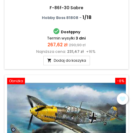
F-86f-30 Sabre
1/18
Hobby Boss 81808 -

Dostępny
Termin wysyłki
3 dni
Cena
Cena
267,62 zł
290,90 zł
Najniższa cena:
231,47 zł
+16%
podstawowa
Dodaj do koszyka

Obniżka
-8%